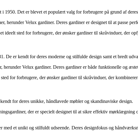
t i 1950. Det er blevet et populært valg for forbrugere på grund af der
er, herunder Velux gardiner. Deres gardiner er designet til at passe per
t ideelt sted for forbrugere, der ønsker gardiner til skråvinduer, der op
1. De er kendt for deres moderne og stilfulde design samt et bredt udva
uer, herunder Velux gardiner. Deres gardiner er både funktionelle og æste
 sted for forbrugere, der ønsker gardiner til skråvinduer, der kombinere
 kendt for deres unikke, håndlavede møbler og skandinaviske design.
ngsgardiner, der er specielt designet til at sikre effektiv mørklægning og
nduer med et unikt og stilfuldt udseende. Deres designfokus og håndværks