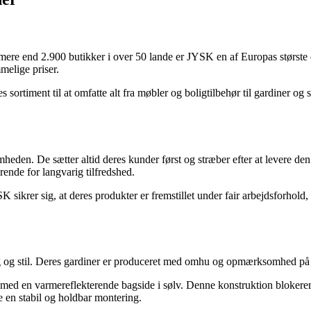
re end 2.900 butikker i over 50 lande er JYSK en af Europas største 
melige priser.
sortiment til at omfatte alt fra møbler og boligtilbehør til gardiner og 
heden. De sætter altid deres kunder først og stræber efter at levere d
rende for langvarig tilfredshed.
 sikrer sig, at deres produkter er fremstillet under fair arbejdsforhold
g og stil. Deres gardiner er produceret med omhu og opmærksomhed på det
med en varmereflekterende bagside i sølv. Denne konstruktion blokerer
e en stabil og holdbar montering.