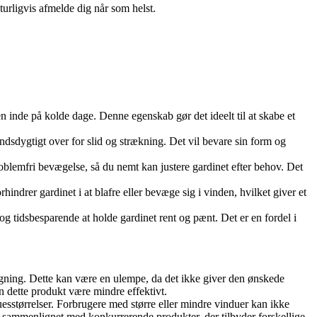
turligvis afmelde dig når som helst.
 inde på kolde dage. Denne egenskab gør det ideelt til at skabe et
ndsdygtigt over for slid og strækning. Det vil bevare sin form og
oblemfri bevægelse, så du nemt kan justere gardinet efter behov. Det
hindrer gardinet i at blafre eller bevæge sig i vinden, hvilket giver et
og tidsbesparende at holde gardinet rent og pænt. Det er en fordel i
gning. Dette kan være en ulempe, da det ikke giver den ønskede
dette produkt være mindre effektivt.
uesstørrelser. Forbrugere med større eller mindre vinduer kan ikke
isk sammenlignet med konkurrerende produkter, der tilbyder forskellige