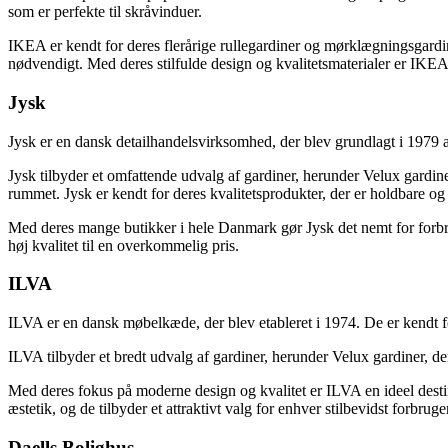
som er perfekte til skråvinduer.
IKEA er kendt for deres flerårige rullegardiner og mørklægningsgardine
nødvendigt. Med deres stilfulde design og kvalitetsmaterialer er IKEA e
Jysk
Jysk er en dansk detailhandelsvirksomhed, der blev grundlagt i 1979 a
Jysk tilbyder et omfattende udvalg af gardiner, herunder Velux gardiner
rummet. Jysk er kendt for deres kvalitetsprodukter, der er holdbare og 
Med deres mange butikker i hele Danmark gør Jysk det nemt for forbruger
høj kvalitet til en overkommelig pris.
ILVA
ILVA er en dansk møbelkæde, der blev etableret i 1974. De er kendt fo
ILVA tilbyder et bredt udvalg af gardiner, herunder Velux gardiner, der
Med deres fokus på moderne design og kvalitet er ILVA en ideel destina
æstetik, og de tilbyder et attraktivt valg for enhver stilbevidst forbruge
Daells Bolighus