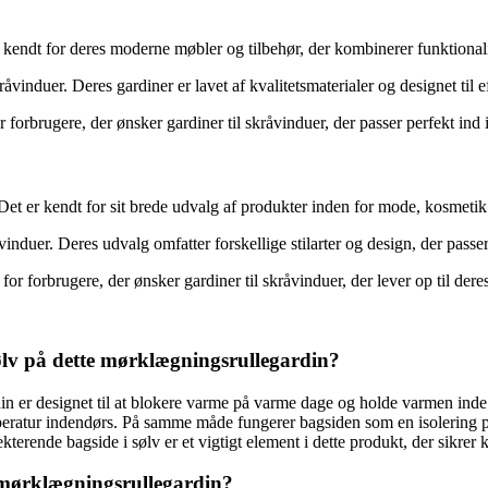
endt for deres moderne møbler og tilbehør, der kombinerer funktionali
råvinduer. Deres gardiner er lavet af kvalitetsmaterialer og designet til
forbrugere, der ønsker gardiner til skråvinduer, der passer perfekt ind
et er kendt for sit brede udvalg af produkter inden for mode, kosmetik 
vinduer. Deres udvalg omfatter forskellige stilarter og design, der passe
r forbrugere, der ønsker gardiner til skråvinduer, der lever op til deres
ølv på dette mørklægningsrullegardin?
in er designet til at blokere varme på varme dage og holde varmen ind
peratur indendørs. På samme måde fungerer bagsiden som en isolering på
terende bagside i sølv er et vigtigt element i dette produkt, der sikrer
 mørklægningsrullegardin?