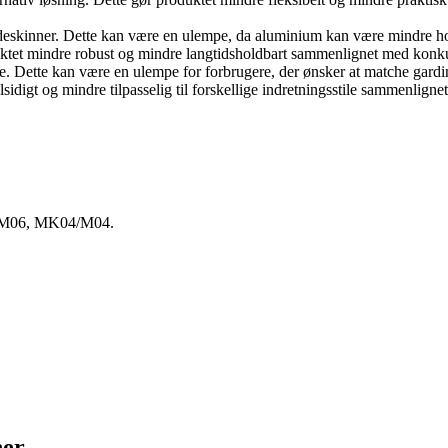
deskinner. Dette kan være en ulempe, da aluminium kan være mindre ho
roduktet mindre robust og mindre langtidsholdbart sammenlignet med kon
rve. Dette kan være en ulempe for forbrugere, der ønsker at matche gard
sidigt og mindre tilpasselig til forskellige indretningsstile sammenlign
M06, MK04/M04.
ner