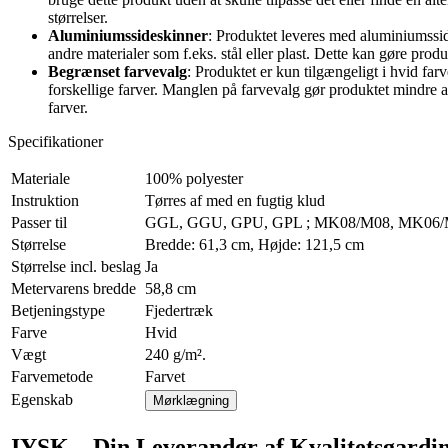
størrelser.
Aluminiumssideskinner
: Produktet leveres med aluminiumssi
andre materialer som f.eks. stål eller plast. Dette kan gøre p
Begrænset farvevalg
: Produktet er kun tilgængeligt i hvid fa
forskellige farver. Manglen på farvevalg gør produktet mindre al
farver.
Specifikationer
Materiale
100% polyester
Instruktion
Tørres af med en fugtig klud
Passer til
GGL, GGU, GPU, GPL ; MK08/M08, MK06/
Størrelse
Bredde: 61,3 cm, Højde: 121,5 cm
Størrelse incl. beslag
Ja
Metervarens bredde
58,8 cm
Betjeningstype
Fjedertræk
Farve
Hvid
Vægt
240 g/m².
Farvemetode
Farvet
Egenskab
Mørklægning
JYSK – Din Leverandør af Kvalitetsgardi