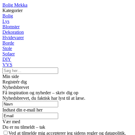
Bolig Mekka
Kategorier
Bolig
Lys
Blomster
Dekoration
Hvidevarer
Borde
Stole
Sofaer
DIY
VVS
Min side
Registrér dig
Nyhedsbrevet
Få inspiration og nyheder – skriv dig op
Nyhedsbrevet, du faktisk har lyst til at læse.
Indtast din e-mail her
Vær med
Du er nu tilmeldt – tak
Ved at tilmelde mig accepterer jeg sidens regler og datapolitik.