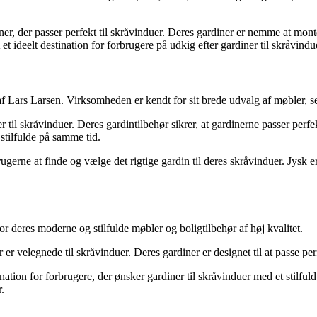
r, der passer perfekt til skråvinduer. Deres gardiner er nemme at monter
t ideelt destination for forbrugere på udkig efter gardiner til skråvindu
f Lars Larsen. Virksomheden er kendt for sit brede udvalg af møbler, se
 til skråvinduer. Deres gardintilbehør sikrer, at gardinerne passer perf
stilfulde på samme tid.
ne at finde og vælge det rigtige gardin til deres skråvinduer. Jysk er et
r deres moderne og stilfulde møbler og boligtilbehør af høj kvalitet.
 er velegnede til skråvinduer. Deres gardiner er designet til at passe pe
tion for forbrugere, der ønsker gardiner til skråvinduer med et stilfuld
r.