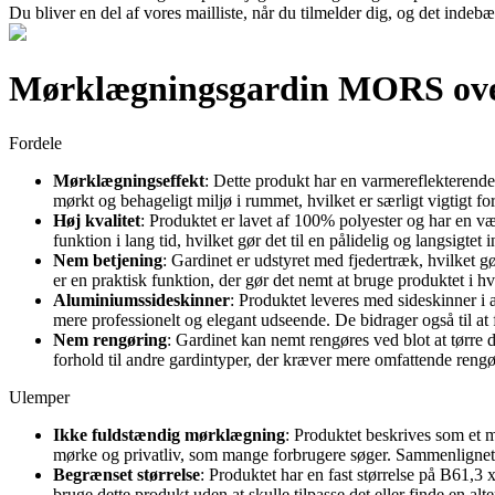
Du bliver en del af vores mailliste, når du tilmelder dig, og det indeb
Mørklægningsgardin MORS ove
Fordele
Mørklægningseffekt
: Dette produkt har en varmereflekterende
mørkt og behageligt miljø i rummet, hvilket er særligt vigtigt fo
Høj kvalitet
: Produktet er lavet af 100% polyester og har en væ
funktion i lang tid, hvilket gør det til en pålidelig og langsigtet 
Nem betjening
: Gardinet er udstyret med fjedertræk, hvilket 
er en praktisk funktion, der gør det nemt at bruge produktet i h
Aluminiumssideskinner
: Produktet leveres med sideskinner i a
mere professionelt og elegant udseende. De bidrager også til at
Nem rengøring
: Gardinet kan nemt rengøres ved blot at tørre 
forhold til andre gardintyper, der kræver mere omfattende rengø
Ulemper
Ikke fuldstændig mørklægning
: Produktet beskrives som et 
mørke og privatliv, som mange forbrugere søger. Sammenlignet
Begrænset størrelse
: Produktet har en fast størrelse på B61,3
bruge dette produkt uden at skulle tilpasse det eller finde en a