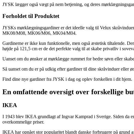
JYSK lægger også vægt på nem betjening, og deres mørklægningsgardin
Forholdet til Produktet
JYSKs mørklægningsgardiner er det ideelle valg til Velux skråvindue
MK08/M08, MK06/M06, MK04/M04.
Gardinerne er ikke kun funktionelle, men også æstetisk tiltalende. Dere
højde på 121,5 cm er de det perfekte valg til at skabe privatliv i sovev
Uanset om du ønsker at mørklægge rummet for bedre søvn eller skabe
Så uanset om du er på udkig efter gardiner til dine skråvinduer eller 
Find dine nye gardiner fra JYSK i dag og oplev forskellen i dit hjem.
En omfattende oversigt over forskellige bu
IKEA
I 1943 blev IKEA grundlagt af Ingvar Kamprad i Sverige. Siden da er
overkommelige priser.
IKEA har opnået stor popularitet blandt danske forbrugere på grund af 