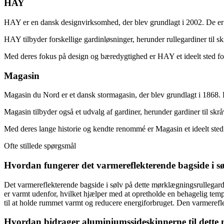
HAY
HAY er en dansk designvirksomhed, der blev grundlagt i 2002. De er k
HAY tilbyder forskellige gardinløsninger, herunder rullegardiner til sk
Med deres fokus på design og bæredygtighed er HAY et ideelt sted for 
Magasin
Magasin du Nord er et dansk stormagasin, der blev grundlagt i 1868. D
Magasin tilbyder også et udvalg af gardiner, herunder gardiner til skrå
Med deres lange historie og kendte renommé er Magasin et ideelt sted fo
Ofte stillede spørgsmål
Hvordan fungerer det varmereflekterende bagside i s
Det varmereflekterende bagside i sølv på dette mørklægningsrullegard
er varmt udenfor, hvilket hjælper med at opretholde en behagelig tem
til at holde rummet varmt og reducere energiforbruget. Den varmereflek
Hvordan bidrager aluminiumssideskinnerne til dette