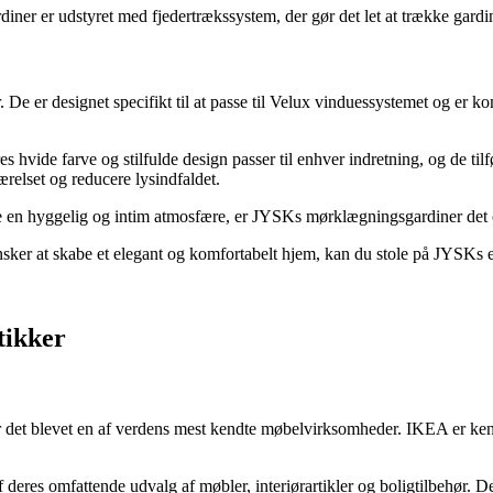
er er udstyret med fjedertrækssystem, der gør det let at trække gardi
r. De er designet specifikt til at passe til Velux vinduessystemet og
s hvide farve og stilfulde design passer til enhver indretning, og de til
ærelset og reducere lysindfaldet.
 en hyggelig og intim atmosfære, er JYSKs mørklægningsgardiner det 
ønsker at skabe et elegant og komfortabelt hjem, kan du stole på JYSKs e
tikker
 det blevet en af verdens mest kendte møbelvirksomheder. IKEA er ken
deres omfattende udvalg af møbler, interiørartikler og boligtilbehør. De