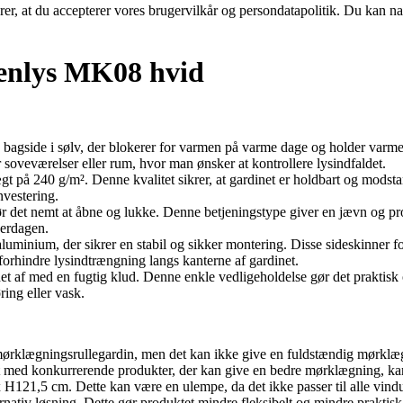
ærer, at du accepterer vores brugervilkår og persondatapolitik. Du kan na
nlys MK08 hvid
 bagside i sølv, der blokerer for varmen på varme dage og holder varmen
r soveværelser eller rum, hvor man ønsker at kontrollere lysindfaldet.
gt på 240 g/m². Denne kvalitet sikrer, at gardinet er holdbart og modsta
investering.
gør det nemt at åbne og lukke. Denne betjeningstype giver en jævn og pr
verdagen.
luminium, der sikrer en stabil og sikker montering. Disse sideskinner for
 forhindre lysindtrængning langs kanterne af gardinet.
det af med en fugtig klud. Denne enkle vedligeholdelse gør det praktisk 
ring eller vask.
mørklægningsrullegardin, men det kan ikke give en fuldstændig mørklæ
 med konkurrerende produkter, der kan give en bedre mørklægning, kan 
 x H121,5 cm. Dette kan være en ulempe, da det ikke passer til alle vind
lternativ løsning. Dette gør produktet mindre fleksibelt og mindre prakt