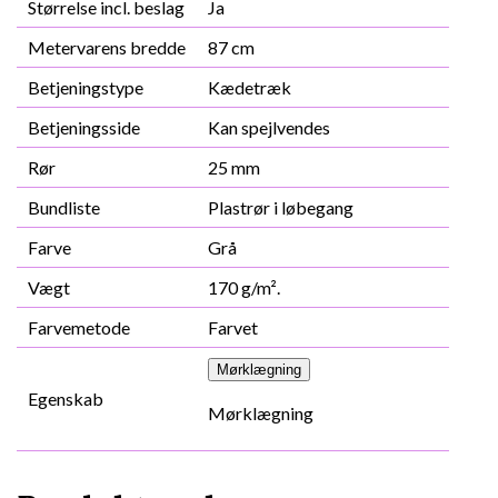
Størrelse incl. beslag
Ja
Metervarens bredde
87 cm
Betjeningstype
Kædetræk
Betjeningsside
Kan spejlvendes
Rør
25 mm
Bundliste
Plastrør i løbegang
Farve
Grå
Vægt
170 g/m².
Farvemetode
Farvet
Mørklægning
Egenskab
Mørklægning