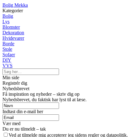
Bolig Mekka
Kategorier
Bolig
Lys
Blomster
Dekoration
Hvidevarer
Borde
Stole
Sofaer
DIY
VVS
Min side
Registrér dig
Nyhedsbrevet
Få inspiration og nyheder – skriv dig op
Nyhedsbrevet, du faktisk har lyst til at læse.
Indtast din e-mail her
Vær med
Du er nu tilmeldt – tak
Ved at tilmelde mig accepterer jeg sidens regler og datapolitik.