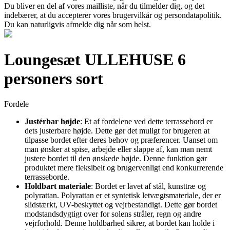
Du bliver en del af vores mailliste, når du tilmelder dig, og det
indebærer, at du accepterer vores brugervilkår og persondatapolitik.
Du kan naturligvis afmelde dig når som helst.
Loungesæt ULLEHUSE 6
personers sort
Fordele
Justérbar højde
: Et af fordelene ved dette terrassebord er
dets justerbare højde. Dette gør det muligt for brugeren at
tilpasse bordet efter deres behov og præferencer. Uanset om
man ønsker at spise, arbejde eller slappe af, kan man nemt
justere bordet til den ønskede højde. Denne funktion gør
produktet mere fleksibelt og brugervenligt end konkurrerende
terrasseborde.
Holdbart materiale
: Bordet er lavet af stål, kunsttræ og
polyrattan. Polyrattan er et syntetisk letvægtsmateriale, der er
slidstærkt, UV-beskyttet og vejrbestandigt. Dette gør bordet
modstandsdygtigt over for solens stråler, regn og andre
vejrforhold. Denne holdbarhed sikrer, at bordet kan holde i