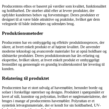
Producentens ethos er baseret på værdier som kvalitet, funktionalitet
og holdbarhed. De stræber altid efter at levere produkter, der
opfylder kundernes behov og forventninger. Deres produkter er
designet til at være både attraktive og praktiske, hvilket gør dem
velegnede til både indendørs og udendørs brug.
Produktionsmetoder
Producenten har en omhyggelig og effektiv produktionsproces, der
sikrer, at hvert enkelt produkt er af højeste kvalitet. De anvender
moderne teknologi og avancerede materialer for at opnå holdbare og
slidstærke produkter. Deres produktionsteam har års erfaring og
ekspertise, hvilket sikrer, at hvert enkelt produkt er omhyggeligt
fremstillet og gennemgår en grundig kvalitetskontrol før levering til
kunden.
Relatering til produktet
Producenten har et stort udvalg af havemøbler, herunder borde og
sofaer i forskellige størrelser og designs. Produktet i spørgsmålet er
lavet af stål, kunsttræ og polyrattan, hvilket er nøglematerialerne, der
bruges i mange af producentens havemøbler. Polyrattan er et
syntetisk letvægtsmateriale, der er kendt for sin holdbarhed, UV-