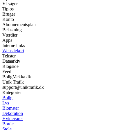
Vi søger
Tip os
Bruger
Konto
Abonnementsplan
Belastning
Værdier
Apps
Interne links
Websitekort
Tekster
Dataarkiv
Blogside
Feed
BoligMekka.dk
Unik Trafik
support@uniktrafik.dk
Kategorier
Bolig
Lys
Blomster
Dekoration
Hvidevarer
Borde
Stole