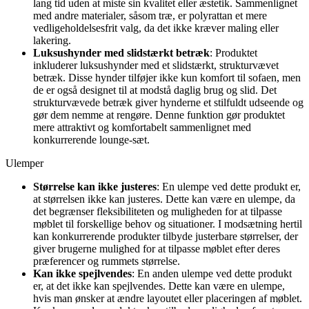
lang tid uden at miste sin kvalitet eller æstetik. Sammenlignet
med andre materialer, såsom træ, er polyrattan et mere
vedligeholdelsesfrit valg, da det ikke kræver maling eller
lakering.
Luksushynder med slidstærkt betræk
: Produktet
inkluderer luksushynder med et slidstærkt, strukturvævet
betræk. Disse hynder tilføjer ikke kun komfort til sofaen, men
de er også designet til at modstå daglig brug og slid. Det
strukturvævede betræk giver hynderne et stilfuldt udseende og
gør dem nemme at rengøre. Denne funktion gør produktet
mere attraktivt og komfortabelt sammenlignet med
konkurrerende lounge-sæt.
Ulemper
Størrelse kan ikke justeres
: En ulempe ved dette produkt er,
at størrelsen ikke kan justeres. Dette kan være en ulempe, da
det begrænser fleksibiliteten og muligheden for at tilpasse
møblet til forskellige behov og situationer. I modsætning hertil
kan konkurrerende produkter tilbyde justerbare størrelser, der
giver brugerne mulighed for at tilpasse møblet efter deres
præferencer og rummets størrelse.
Kan ikke spejlvendes
: En anden ulempe ved dette produkt
er, at det ikke kan spejlvendes. Dette kan være en ulempe,
hvis man ønsker at ændre layoutet eller placeringen af møblet.