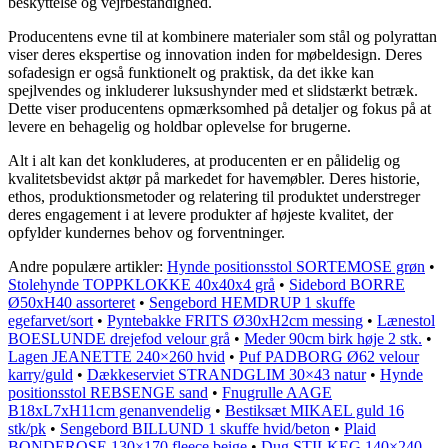
beskyttelse og vejrbestandighed.
Producentens evne til at kombinere materialer som stål og polyrattan
viser deres ekspertise og innovation inden for møbeldesign. Deres
sofadesign er også funktionelt og praktisk, da det ikke kan
spejlvendes og inkluderer luksushynder med et slidstærkt betræk.
Dette viser producentens opmærksomhed på detaljer og fokus på at
levere en behagelig og holdbar oplevelse for brugerne.
Alt i alt kan det konkluderes, at producenten er en pålidelig og
kvalitetsbevidst aktør på markedet for havemøbler. Deres historie,
ethos, produktionsmetoder og relatering til produktet understreger
deres engagement i at levere produkter af højeste kvalitet, der
opfylder kundernes behov og forventninger.
Andre populære artikler:
Hynde positionsstol SORTEMOSE grøn
•
Stolehynde TOPPKLOKKE 40x40x4 grå
•
Sidebord BORRE
Ø50xH40 assorteret
•
Sengebord HEMDRUP 1 skuffe
egefarvet/sort
•
Pyntebakke FRITS Ø30xH2cm messing
•
Lænestol
BOESLUNDE drejefod velour grå
•
Meder 90cm birk høje 2 stk.
•
Lagen JEANETTE 240×260 hvid
•
Puf PADBORG Ø62 velour
karry/guld
•
Dækkeserviet STRANDGLIM 30×43 natur
•
Hynde
positionsstol REBSENGE sand
•
Fnugrulle AAGE
B18xL7xH11cm genanvendelig
•
Bestiksæt MIKAEL guld 16
stk/pk
•
Sengebord BILLUND 1 skuffe hvid/beton
•
Plaid
BONDEROSE 130×170 fleece beige
•
Dug STILKEG 140×240