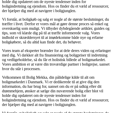
holde dig opdateret om de nyeste tendenser inden for
boligindretning og ejendom. Hos os finder du et væld af ressourcer,
der hjælper dig med at navigere i boligjunglen.
Vi forstår, at boligkøb og salg er nogle af de største beslutninger, du
træffer i livet. Derfor er vores mål at gøre denne proces så enkel og
overskuelig som muligt. Vi tilbyder dybdegående artikler, guides og
tips, som vil klæde dig på til at træffe informerede valg. Vores
indhold er skræddersyet til at imødekomme både nye og erfarne
boligkøbere, så du altid kan finde det, du behøver.
Vores team af eksperter brænder for at dele deres viden og erfaringer
med dig. Vi dækker alt fra finansiering og boligpriser til indretning
og vedligeholdelse, så du får et holistisk billede af boligmarkedet.
Vores ambition er at være din troværdige partner i boligrejse, uanset
hvor du står i processen.
Velkommen til Bolig Mekka, din pålidelige kilde til alt om
boligmarkedet i Danmark. Vi er dedikerede til at give dig den
information, du har brug for, uanset om du er på udkig efter dit
drømmehjem, ønsker at sælge din nuværende bolig eller blot vil
holde dig opdateret om de nyeste tendenser inden for
boligindretning og ejendom. Hos os finder du et væld af ressourcer,
der hjælper dig med at navigere i boligjunglen.