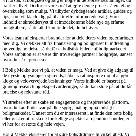
Vi forstår, at boligkøb og salg er nogle af de største beslutninger, du
træffer i livet. Derfor er vores mål at gøre denne proces så enkel og
overskuelig som muligt. Vi tilbyder dybdegående artikler, guides og
tips, som vil klæde dig på til at træffe informerede valg. Vores
indhold er skræddersyet til at imødekomme både nye og erfarne
boligkøbere, så du altid kan finde det, du behøver.
Vores team af eksperter brænder for at dele deres viden og erfaringer
med dig. Vi dækker alt fra finansiering og boligpriser til indretning
og vedligeholdelse, så du får et holistisk billede af boligmarkedet.
Vores ambition er at være din troværdige partner i boligrejse, uanset
hvor du står i processen.
I Bolig Mekka tror vi på, at viden er magt. Ved at give dig adgang til
de nyeste oplysninger og trends, håber vi at inspirere dig til at gøre
kloge og velovervejede beslutninger. Vores indhold er baseret på
grundig research og ekspertvurderinger, så du kan stole på, at du får
præcise og relevante råd.
Vi stræber efter at skabe en engagerende og inspirerende platform,
hvor du kan finde svar på dine spørgsmål og opnå indsigt i
boligmarkedet. Uanset om du er interesseret i at finde den rette bolig
eller ønsker at forstå de forskellige aspekter af ejendomshandler, er
vi her for at støtte dig hele vejen.
Bolig Mekka eksisterer for at gøre boligdrømme til virkelighed. Vi