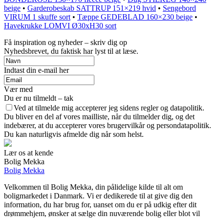
beige
•
Garderobeskab SATTRUP 151×219 hvid
•
Sengebord
VIRUM 1 skuffe sort
•
Tæppe GEDEBLAD 160×230 beige
•
Havekrukke LOMVI Ø30xH30 sort
Få inspiration og nyheder – skriv dig op
Nyhedsbrevet, du faktisk har lyst til at læse.
Indtast din e-mail her
Vær med
Du er nu tilmeldt – tak
Ved at tilmelde mig accepterer jeg sidens regler og datapolitik.
Du bliver en del af vores mailliste, når du tilmelder dig, og det
indebærer, at du accepterer vores brugervilkår og persondatapolitik.
Du kan naturligvis afmelde dig når som helst.
Lær os at kende
Bolig Mekka
Bolig Mekka
Velkommen til Bolig Mekka, din pålidelige kilde til alt om
boligmarkedet i Danmark. Vi er dedikerede til at give dig den
information, du har brug for, uanset om du er på udkig efter dit
drømmehjem, ønsker at sælge din nuværende bolig eller blot vil