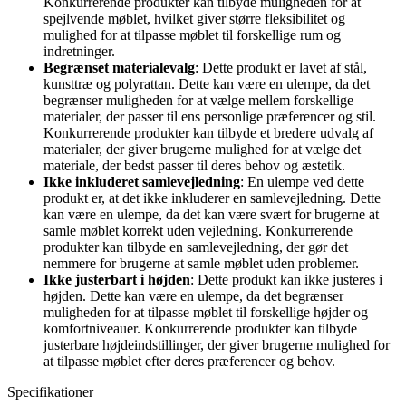
Konkurrerende produkter kan tilbyde muligheden for at
spejlvende møblet, hvilket giver større fleksibilitet og
mulighed for at tilpasse møblet til forskellige rum og
indretninger.
Begrænset materialevalg
: Dette produkt er lavet af stål,
kunsttræ og polyrattan. Dette kan være en ulempe, da det
begrænser muligheden for at vælge mellem forskellige
materialer, der passer til ens personlige præferencer og stil.
Konkurrerende produkter kan tilbyde et bredere udvalg af
materialer, der giver brugerne mulighed for at vælge det
materiale, der bedst passer til deres behov og æstetik.
Ikke inkluderet samlevejledning
: En ulempe ved dette
produkt er, at det ikke inkluderer en samlevejledning. Dette
kan være en ulempe, da det kan være svært for brugerne at
samle møblet korrekt uden vejledning. Konkurrerende
produkter kan tilbyde en samlevejledning, der gør det
nemmere for brugerne at samle møblet uden problemer.
Ikke justerbart i højden
: Dette produkt kan ikke justeres i
højden. Dette kan være en ulempe, da det begrænser
muligheden for at tilpasse møblet til forskellige højder og
komfortniveauer. Konkurrerende produkter kan tilbyde
justerbare højdeindstillinger, der giver brugerne mulighed for
at tilpasse møblet efter deres præferencer og behov.
Specifikationer