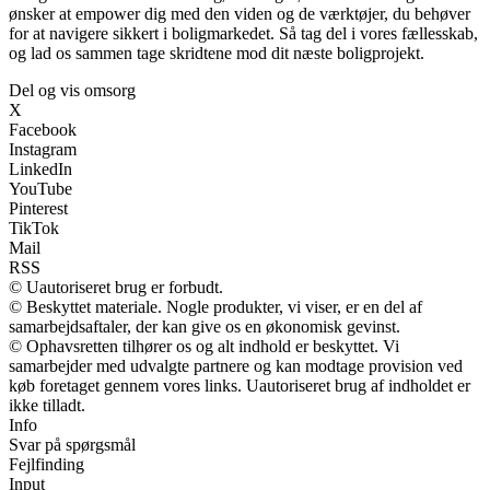
ønsker at empower dig med den viden og de værktøjer, du behøver
for at navigere sikkert i boligmarkedet. Så tag del i vores fællesskab,
og lad os sammen tage skridtene mod dit næste boligprojekt.
Del og vis omsorg
X
Facebook
Instagram
LinkedIn
YouTube
Pinterest
TikTok
Mail
RSS
© Uautoriseret brug er forbudt.
© Beskyttet materiale. Nogle produkter, vi viser, er en del af
samarbejdsaftaler, der kan give os en økonomisk gevinst.
© Ophavsretten tilhører os og alt indhold er beskyttet. Vi
samarbejder med udvalgte partnere og kan modtage provision ved
køb foretaget gennem vores links. Uautoriseret brug af indholdet er
ikke tilladt.
Info
Svar på spørgsmål
Fejlfinding
Input