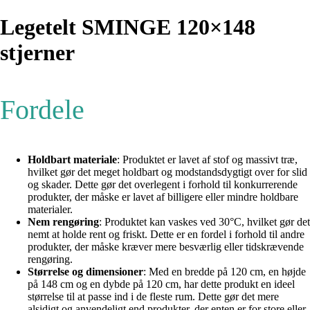
Legetelt SMINGE 120×148
stjerner
Fordele
Holdbart materiale
: Produktet er lavet af stof og massivt træ,
hvilket gør det meget holdbart og modstandsdygtigt over for slid
og skader. Dette gør det overlegent i forhold til konkurrerende
produkter, der måske er lavet af billigere eller mindre holdbare
materialer.
Nem rengøring
: Produktet kan vaskes ved 30°C, hvilket gør det
nemt at holde rent og friskt. Dette er en fordel i forhold til andre
produkter, der måske kræver mere besværlig eller tidskrævende
rengøring.
Størrelse og dimensioner
: Med en bredde på 120 cm, en højde
på 148 cm og en dybde på 120 cm, har dette produkt en ideel
størrelse til at passe ind i de fleste rum. Dette gør det mere
alsidigt og anvendeligt end produkter, der enten er for store eller