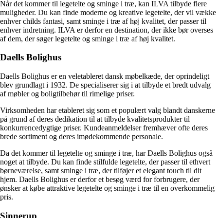
Når det kommer til legetelte og sminge i træ, kan ILVA tilbyde flere
muligheder. Du kan finde moderne og kreative legetelte, der vil vække
enhver childs fantasi, samt sminge i træ af høj kvalitet, der passer til
enhver indretning. ILVA er derfor en destination, der ikke bør overses
af dem, der søger legetelte og sminge i træ af høj kvalitet.
Daells Bolighus
Daells Bolighus er en veletableret dansk møbelkæde, der oprindeligt
blev grundlagt i 1932. De specialiserer sig i at tilbyde et bredt udvalg
af møbler og boligtilbehør til rimelige priser.
Virksomheden har etableret sig som et populært valg blandt danskerne
på grund af deres dedikation til at tilbyde kvalitetsprodukter til
konkurrencedygtige priser. Kundeanmeldelser fremhæver ofte deres
brede sortiment og deres imødekommende personale.
Da det kommer til legetelte og sminge i træ, har Daells Bolighus også
noget at tilbyde. Du kan finde stilfulde legetelte, der passer til ethvert
børneværelse, samt sminge i træ, der tilføjer et elegant touch til dit
hjem. Daells Bolighus er derfor et besøg værd for forbrugere, der
ønsker at købe attraktive legetelte og sminge i træ til en overkommelig
pris.
Sinnerup