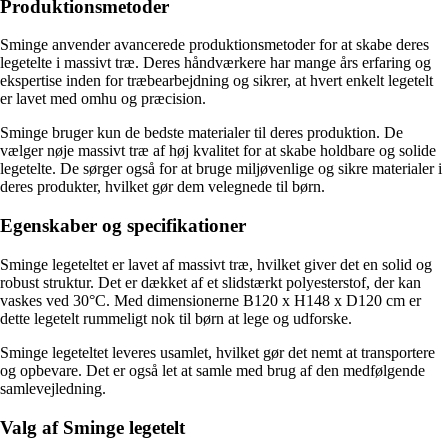
Produktionsmetoder
Sminge anvender avancerede produktionsmetoder for at skabe deres
legetelte i massivt træ. Deres håndværkere har mange års erfaring og
ekspertise inden for træbearbejdning og sikrer, at hvert enkelt legetelt
er lavet med omhu og præcision.
Sminge bruger kun de bedste materialer til deres produktion. De
vælger nøje massivt træ af høj kvalitet for at skabe holdbare og solide
legetelte. De sørger også for at bruge miljøvenlige og sikre materialer i
deres produkter, hvilket gør dem velegnede til børn.
Egenskaber og specifikationer
Sminge legeteltet er lavet af massivt træ, hvilket giver det en solid og
robust struktur. Det er dækket af et slidstærkt polyesterstof, der kan
vaskes ved 30°C. Med dimensionerne B120 x H148 x D120 cm er
dette legetelt rummeligt nok til børn at lege og udforske.
Sminge legeteltet leveres usamlet, hvilket gør det nemt at transportere
og opbevare. Det er også let at samle med brug af den medfølgende
samlevejledning.
Valg af Sminge legetelt