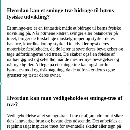
Hvordan kan et sminge-træ bidrage til børns
fysiske udvikling?
Et sminge-træ er en fantastisk måde at bidrage til børns fysiske
udvikling på. Når børnene klatrer, svinger eller balancerer på
træet, bruger de forskellige muskelgrupper og styrker deres
balance, koordination og styrke. De udvikler også deres
motoriske færdigheder, da de lærer at styre deres bevægelser og
tage udfordringerne ved træet. De skaber også en følelse af
uafhængighed og selvtillid, når de mestrer nye bevægelser og
når nye højder. At lege på et sminge-træ kan også fordre
børnenes mod og risikotagning, da de udforsker deres egne
grænser og tester deres evner.
Hvordan kan man vedligeholde et sminge-træ af
træ?
Vedligeholdelse af et sminge-træ af træ er afgørende for at sikre
dets langvarige brug og bevare dets udseende. Det anbefales at
regelmæssigt inspicere træet for eventuelle skader eller tegn på