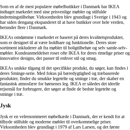
Som en af de mest populære møbelbutikker i Danmark har IKEA
indtaget markedet med sine prisvenlige møbler og stilfulde
indretningstilbehør. Virksomheden blev grundlagt i Sverige i 1943 og
har siden dengang ekspanderet til at have butikker over hele verden,
herunder flere i Danmark.
IKEAs omdømme i markedet er baseret på deres kvalitetsprodukter,
som er designet til at være holdbare og funktionelle. Deres store
sortiment inkluderer alt fra møbler til boligtilbehør og selv samle-selv-
møbler. Kundeanmeldelser roser ofte IKEA for deres rimelige priser og
innovative designs, der passer til enhver stil og smag.
IKEAs unikke tilgang til det specifikke produkt, du søger, kan findes i
deres Sminge-serie. Med fokus på bæredygtighed og træbaserede
produkter, finder du smukke legetelte og sminge i træ, der skaber en
fantastisk atmosfære for børnenes leg. IKEA er således det ideelle
rejsemål for forbrugere, der søger at finde de bedste legetelte og
sminge i træ.
Jysk
Jysk er en velrenommeret møbelkæde i Danmark, der er kendt for at
tilbyde stilfulde og moderne møbler til overkommelige priser.
Virksomheden blev grundlagt i 1979 af Lars Larsen, og det første