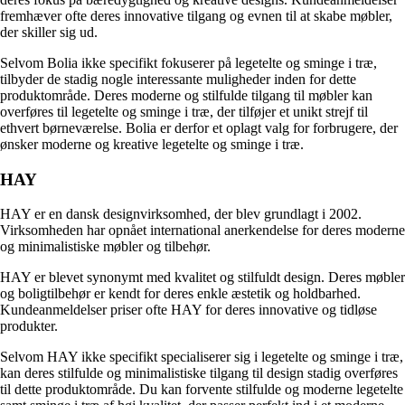
fremhæver ofte deres innovative tilgang og evnen til at skabe møbler,
der skiller sig ud.
Selvom Bolia ikke specifikt fokuserer på legetelte og sminge i træ,
tilbyder de stadig nogle interessante muligheder inden for dette
produktområde. Deres moderne og stilfulde tilgang til møbler kan
overføres til legetelte og sminge i træ, der tilføjer et unikt strejf til
ethvert børneværelse. Bolia er derfor et oplagt valg for forbrugere, der
ønsker moderne og kreative legetelte og sminge i træ.
HAY
HAY er en dansk designvirksomhed, der blev grundlagt i 2002.
Virksomheden har opnået international anerkendelse for deres moderne
og minimalistiske møbler og tilbehør.
HAY er blevet synonymt med kvalitet og stilfuldt design. Deres møbler
og boligtilbehør er kendt for deres enkle æstetik og holdbarhed.
Kundeanmeldelser priser ofte HAY for deres innovative og tidløse
produkter.
Selvom HAY ikke specifikt specialiserer sig i legetelte og sminge i træ,
kan deres stilfulde og minimalistiske tilgang til design stadig overføres
til dette produktområde. Du kan forvente stilfulde og moderne legetelte