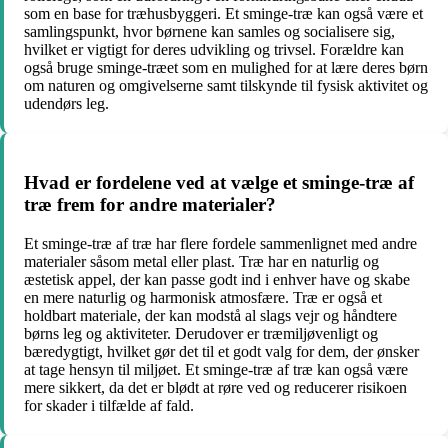
som en base for træhusbyggeri. Et sminge-træ kan også være et
samlingspunkt, hvor børnene kan samles og socialisere sig,
hvilket er vigtigt for deres udvikling og trivsel. Forældre kan
også bruge sminge-træet som en mulighed for at lære deres børn
om naturen og omgivelserne samt tilskynde til fysisk aktivitet og
udendørs leg.
Hvad er fordelene ved at vælge et sminge-træ af
træ frem for andre materialer?
Et sminge-træ af træ har flere fordele sammenlignet med andre
materialer såsom metal eller plast. Træ har en naturlig og
æstetisk appel, der kan passe godt ind i enhver have og skabe
en mere naturlig og harmonisk atmosfære. Træ er også et
holdbart materiale, der kan modstå al slags vejr og håndtere
børns leg og aktiviteter. Derudover er træmiljøvenligt og
bæredygtigt, hvilket gør det til et godt valg for dem, der ønsker
at tage hensyn til miljøet. Et sminge-træ af træ kan også være
mere sikkert, da det er blødt at røre ved og reducerer risikoen
for skader i tilfælde af fald.