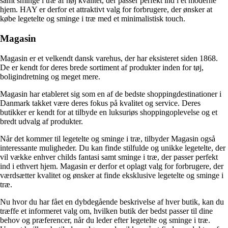
samt sminge i træ af høj kvalitet, der passer perfekt ind i et moderne
hjem. HAY er derfor et attraktivt valg for forbrugere, der ønsker at
købe legetelte og sminge i træ med et minimalistisk touch.
Magasin
Magasin er et velkendt dansk varehus, der har eksisteret siden 1868.
De er kendt for deres brede sortiment af produkter inden for tøj,
boligindretning og meget mere.
Magasin har etableret sig som en af de bedste shoppingdestinationer i
Danmark takket være deres fokus på kvalitet og service. Deres
butikker er kendt for at tilbyde en luksuriøs shoppingoplevelse og et
bredt udvalg af produkter.
Når det kommer til legetelte og sminge i træ, tilbyder Magasin også
interessante muligheder. Du kan finde stilfulde og unikke legetelte, der
vil vække enhver childs fantasi samt sminge i træ, der passer perfekt
ind i ethvert hjem. Magasin er derfor et oplagt valg for forbrugere, der
værdsætter kvalitet og ønsker at finde eksklusive legetelte og sminge i
træ.
Nu hvor du har fået en dybdegående beskrivelse af hver butik, kan du
træffe et informeret valg om, hvilken butik der bedst passer til dine
behov og præferencer, når du leder efter legetelte og sminge i træ.