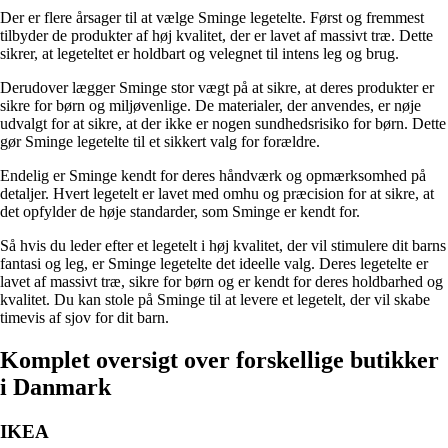
Der er flere årsager til at vælge Sminge legetelte. Først og fremmest
tilbyder de produkter af høj kvalitet, der er lavet af massivt træ. Dette
sikrer, at legeteltet er holdbart og velegnet til intens leg og brug.
Derudover lægger Sminge stor vægt på at sikre, at deres produkter er
sikre for børn og miljøvenlige. De materialer, der anvendes, er nøje
udvalgt for at sikre, at der ikke er nogen sundhedsrisiko for børn. Dette
gør Sminge legetelte til et sikkert valg for forældre.
Endelig er Sminge kendt for deres håndværk og opmærksomhed på
detaljer. Hvert legetelt er lavet med omhu og præcision for at sikre, at
det opfylder de høje standarder, som Sminge er kendt for.
Så hvis du leder efter et legetelt i høj kvalitet, der vil stimulere dit barns
fantasi og leg, er Sminge legetelte det ideelle valg. Deres legetelte er
lavet af massivt træ, sikre for børn og er kendt for deres holdbarhed og
kvalitet. Du kan stole på Sminge til at levere et legetelt, der vil skabe
timevis af sjov for dit barn.
Komplet oversigt over forskellige butikker
i Danmark
IKEA