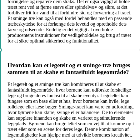
forringelse og reparere dem straks. Det er også vigtigt at holde
træet rent ved at fjerne snavs eller spindelvæv og sikre, at det
forbliver frit for vand til at forhindre råd og forværring af træet.
Et sminge-træ kan også med fordel behandles med en passende
træbeskyttelse for at forlænge dets levetid og opretholde dets
farve og udseende. Endelig er det vigtigt at overholde
producentens instruktioner for vedligeholdelse og brug af træet
for at sikre optimal sikkerhed og funktionalitet.
Hvordan kan et legetelt og et sminge-træ bruges
sammen til at skabe et fantasifuldt legeområde?
Et legetelt og et sminge-træ kan kombineres til at skabe et
fantasifuldt legeområde, hvor børnene kan udforske forskellige
lege og bruge deres fantasi til at skabe eventyr. Legeteltet kan
fungere som en base eller et hus, hvor børnene kan hvile, lege
rollelege eller læse bøger. Sminge-træet kan være en udfordring,
hvor børnene kan klatre, svinge eller balancere. De to elementer
kan supplere hinanden og skabe en varieret og stimulerende
legeplads. Børnene kan bruge teltet som en vej til at komme op i
træet eller som en scene for deres lege. Denne kombination af
legemuligheder kan hjælpe med at udvikle børnenes kreativitet,