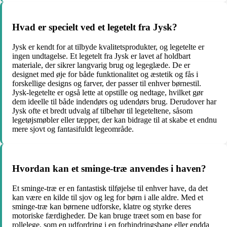
Hvad er specielt ved et legetelt fra Jysk?
Jysk er kendt for at tilbyde kvalitetsprodukter, og legetelte er
ingen undtagelse. Et legetelt fra Jysk er lavet af holdbart
materiale, der sikrer langvarig brug og legeglæde. De er
designet med øje for både funktionalitet og æstetik og fås i
forskellige designs og farver, der passer til enhver børnestil.
Jysk-legetelte er også lette at opstille og nedtage, hvilket gør
dem ideelle til både indendørs og udendørs brug. Derudover har
Jysk ofte et bredt udvalg af tilbehør til legeteltene, såsom
legetøjsmøbler eller tæpper, der kan bidrage til at skabe et endnu
mere sjovt og fantasifuldt legeområde.
Hvordan kan et sminge-træ anvendes i haven?
Et sminge-træ er en fantastisk tilføjelse til enhver have, da det
kan være en kilde til sjov og leg for børn i alle aldre. Med et
sminge-træ kan børnene udforske, klatre og styrke deres
motoriske færdigheder. De kan bruge træet som en base for
rollelege, som en udfordring i en forhindringsbane eller endda