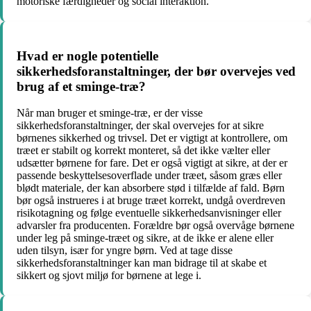
motoriske færdigheder og social interaktion.
Hvad er nogle potentielle
sikkerhedsforanstaltninger, der bør overvejes ved
brug af et sminge-træ?
Når man bruger et sminge-træ, er der visse
sikkerhedsforanstaltninger, der skal overvejes for at sikre
børnenes sikkerhed og trivsel. Det er vigtigt at kontrollere, om
træet er stabilt og korrekt monteret, så det ikke vælter eller
udsætter børnene for fare. Det er også vigtigt at sikre, at der er
passende beskyttelsesoverflade under træet, såsom græs eller
blødt materiale, der kan absorbere stød i tilfælde af fald. Børn
bør også instrueres i at bruge træet korrekt, undgå overdreven
risikotagning og følge eventuelle sikkerhedsanvisninger eller
advarsler fra producenten. Forældre bør også overvåge børnene
under leg på sminge-træet og sikre, at de ikke er alene eller
uden tilsyn, især for yngre børn. Ved at tage disse
sikkerhedsforanstaltninger kan man bidrage til at skabe et
sikkert og sjovt miljø for børnene at lege i.