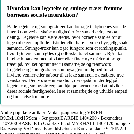
Hvordan kan legetelte og sminge-træer fremme
børnenes sociale interaktion?
Både legetelte og sminge-træer kan bidrage til børnenes sociale
interaktion ved at skabe muligheder for samarbejde, leg og
deling. Legetelte kan være stedet, hvor børnene samles for at
lege rollelege, opfinde historier eller bare have en hyggelig snak
sammen. Sminge-træer kan også fungere som et samlingspunkt,
hvor børnene kan mødes og udforske træet sammen. Børn kan
hjælpe hinanden med at klatre eller finde nye måder at bruge
træet på, hvilket opmuntrer til samarbejde og teamwork.
Legetelte og sminge-træer kan også give mulighed for at
invitere venner eller naboer til at lege sammen og etablere nye
venskaber. Den sociale interaktion, der opstår under leg på
legetelte og sminge-træer, kan hjælpe børnene med at udvikle
deres sociale færdigheder, lære at samarbejde og udvikle empati
og forståelse for andre.
Andre populære artikler:
Makeup-opbevaring VIKEN
B9,5xL18xH5/9cm
•
Sengesæt BARBIE 140×200
•
Boxmadras
140×200 BASIC B15 Grå-33
•
Plaid MYRHATT 130×170 orange
•
Badesvamp VAD med bomuldsbetræk
•
Kunstig plante STEINAR