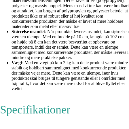
materialesammensætningen. Det er lavet af PP (polypropylen),
polyester og massiv poppel. Mens massivt træ kan være holdbart
og attraktivt, kan brugen af ​​polypropylen og polyester betyde, at
produktet ikke er så robust eller af høj kvalitet som
konkurrerende produkter, der måske er lavet af mere holdbare
materialer som metal eller massivt træ.
Størrelse usamlet
: Når produktet leveres usamlet, kan størrelsen
være en ulempe. Med en bredde på 10 cm, længde på 102 cm
og højde på 8 cm kan det være besværligt at opbevare og
transportere, indtil det er samlet. Dette kan være en ulempe
sammenlignet med konkurrerende produkter, der måske leveres i
mindre og mere praktiske pakker.
Vægt
: Med en vægt på kun 2 kg kan dette produkt være mindre
stabilt og holdbart sammenlignet med konkurrerende produkter,
der måske vejer mere. Dette kan være en ulempe, især hvis
produktet skal bruges til tungere genstande eller i områder med
høj trafik, hvor det kan være mere udsat for at blive flyttet eller
væltet.
Specifikationer