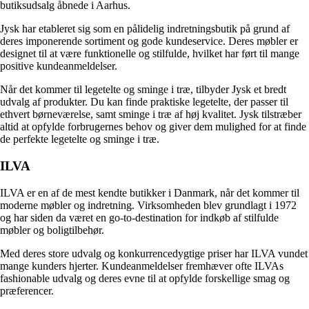
butiksudsalg åbnede i Aarhus.
Jysk har etableret sig som en pålidelig indretningsbutik på grund af
deres imponerende sortiment og gode kundeservice. Deres møbler er
designet til at være funktionelle og stilfulde, hvilket har ført til mange
positive kundeanmeldelser.
Når det kommer til legetelte og sminge i træ, tilbyder Jysk et bredt
udvalg af produkter. Du kan finde praktiske legetelte, der passer til
ethvert børneværelse, samt sminge i træ af høj kvalitet. Jysk tilstræber
altid at opfylde forbrugernes behov og giver dem mulighed for at finde
de perfekte legetelte og sminge i træ.
ILVA
ILVA er en af de mest kendte butikker i Danmark, når det kommer til
moderne møbler og indretning. Virksomheden blev grundlagt i 1972
og har siden da været en go-to-destination for indkøb af stilfulde
møbler og boligtilbehør.
Med deres store udvalg og konkurrencedygtige priser har ILVA vundet
mange kunders hjerter. Kundeanmeldelser fremhæver ofte ILVAs
fashionable udvalg og deres evne til at opfylde forskellige smag og
præferencer.