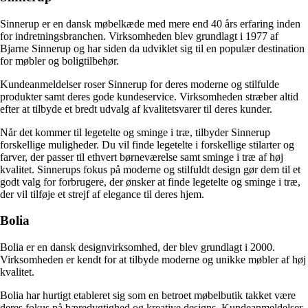
Sinnerup er en dansk møbelkæde med mere end 40 års erfaring inden
for indretningsbranchen. Virksomheden blev grundlagt i 1977 af
Bjarne Sinnerup og har siden da udviklet sig til en populær destination
for møbler og boligtilbehør.
Kundeanmeldelser roser Sinnerup for deres moderne og stilfulde
produkter samt deres gode kundeservice. Virksomheden stræber altid
efter at tilbyde et bredt udvalg af kvalitetsvarer til deres kunder.
Når det kommer til legetelte og sminge i træ, tilbyder Sinnerup
forskellige muligheder. Du vil finde legetelte i forskellige stilarter og
farver, der passer til ethvert børneværelse samt sminge i træ af høj
kvalitet. Sinnerups fokus på moderne og stilfuldt design gør dem til et
godt valg for forbrugere, der ønsker at finde legetelte og sminge i træ,
der vil tilføje et strejf af elegance til deres hjem.
Bolia
Bolia er en dansk designvirksomhed, der blev grundlagt i 2000.
Virksomheden er kendt for at tilbyde moderne og unikke møbler af høj
kvalitet.
Bolia har hurtigt etableret sig som en betroet møbelbutik takket være
deres fokus på bæredygtighed og kreative designs. Kundeanmeldelser