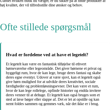
Uanset hvilken butik du vælger, er du sikker på at finde produkter af
høj kvalitet, der vil tilfredsstille dine ønsker og behov.
Ofte stillede spørgsmål
Hvad er fordelene ved at have et legetelt?
Et legetelt kan være en fantastisk tilføjelse til ethvert
børneværelse eller legeområde. Det giver børnene et privat og
hyggeligt rum, hvor de kan lege, bruge deres fantasi og skabe
deres egne eventyr. Udover at være sjovt, kan et legetelt også
give børn mulighed for at udvikle deres kreativitet, sociale
færdigheder og problemløsningsevner. Det kan være et rum,
hvor de kan lege rollelege, opfinde historier og endda invitere
deres venner til at deltage. Et legetelt kan også bruges som et
sted at læse bøger eller slappe af. Det er let at opstille og kan
nemt foldes sammen og gemmes væk, når det ikke er i brug.