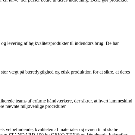
g levering af højkvalitetsprodukter til indendørs brug. De har
stor vægt på bæredygtighed og etisk produktion for at sikre, at deres
ikerede teams af erfarne håndværkere, der sikrer, at hvert lammeskind
ere nævnte miljøvenlige procedurer.
velbefindende, kvaliteten af ​​materialer og evnen til at skabe
inger, såsom STANDARD 100 by OEKO-TEX® og Woolmark, bekræfter