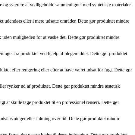
e og sværere at vedligeholde sammenlignet med syntetiske materialer.
t udendørs eller i mere udsatte områder. Dette gør produktet mindre
sk uden muligheden for at vaske det. Dette gør produktet mindre
rvninger fra produktet ved hjælp af blegemiddel. Dette gør produktet
tet efter rengøring eller efter at have været udsat for fugt. Dette gør
ller rynker ud af produktet. Dette gør produktet mindre æstetisk
 at skulle tage produktet til en professionel renseri. Dette gør
isfarvninger eller falming over tid. Dette gør produktet mindre
 en farve, der passer bedre til deres indretning. Dette gør produktet