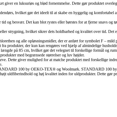
ket giver en luksuriøs og blød fornemmelse. Dette gør produktet overleg
 indendørs, hvilket gør det ideelt til at skabe en hyggelig og komfortabel
 tid og besvær. Det kan blot rystes eller børstes for at fjerne snavs og 
 eller strygning, hvilket sikrer dets holdbarhed og kvalitet over tid. De
hlorethen og alle opløsningsmidler, der er anført for symbolet F – mild p
det fra produkter, der kun kan rengøres ved hjælp af almindelige hushol
længde på 85 cm, hvilket gør det velegnet til forskellige formål og ru
 produkter med begrænsede størrelser og luv højder.
rve. Dette giver mulighed for at matche produktet med forskellige indret
e.
 STANDARD 100 by OEKO-TEX® og Woolmark. STANDARD 100 by OEK
højt uldfiberindhold og høj kvalitet inden for uldprodukter. Dette gør p