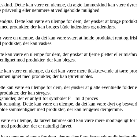
mmeskind. Dette kan være en ulempe, da ægte lammeskind kan være dyrer
e prisvenlig eller nemmere at vedligeholde mulighed.
endørs. Dette kan være en ulempe for dem, der ønsker at bruge produkte
 med produkter, der kan bruges både indendørs og udendørs.
n være en ulempe, da det kan være svært at holde produktet rent og fri
 produkter, der kan vaskes.
te kan være en ulempe for dem, der ønsker at fjerne pletter eller misfa
enlignet med produkter, der kan bleges.
e kan være en ulempe, da det kan være mere tidskrævende at tørre produk
ammenlignet med produkter, der kan tørretumbles.
te kan være en ulempe for dem, der ønsker at glatte eventuelle folder e
produkter, der kan stryges.
gsmidler, der er anført for symbolet F – mild proces
 rensning. Dette kan være en ulempe, da det kan være dyrt og besværligt
holde sammenlignet med produkter, der kan rengøres derhjemme.
n være en ulempe, da farvet lammeskind kan være mere modtageligt for m
ed produkter, der er naturligt farvet.
e kan være en ulempe for dem, der ønsker flere farvevalgmuligheder eller