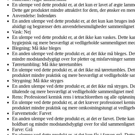
En ulempe ved dette produkt er, at det kun er lavet af ægte la
Dette gør produktet mindre attraktivt for dem, der ønsker en mer
Anvendelse: Indendørs
En anden ulempe ved dette produkt er, at det kun kan bruges ind
alsidigt og begrænser dets anvendelsesmuligheder sammenlignet
Vask: Nej
En ulempe ved dette produkt er, at det ikke kan vaskes. Dette ka
hygiejnisk og mere besværligt at vedligeholde sammenlignet med
Blegning: Må ikke bleges
En anden ulempe ved dette produkt er, at det ikke må bleges. Det
mindre modstandsdygtigt over for pletter og misfarvninger samm
Tørretumbling: Må ikke tørretumbles
En ulempe ved dette produkt er, at det ikke må tørretumbles. Dett
produktet mindre praktisk og mere besværligt at vedligeholde s
Strygning: Må ikke stryges
En anden ulempe ved dette produkt er, at det ikke må stryges. Det
tiltalende og mere besværligt at vedligeholde sammenlignet med 
Rens: Professionel kemisk rens i tetrachlorethen og alle opløsnin
En ulempe ved dette produkt er, at det kræver professionel kemisk
produktet mindre praktisk og mere omkostningstungt at vedlige
Farvemetode: Farvet
En anden ulempe ved dette produkt er, at det er farvet. Dette ka
holdbart og mindre modstandsdygtigt over for slid sammenlignet m
Farve: Grå
En ulempe ved dette produkt er, at det kun fås i farven grå. Dett