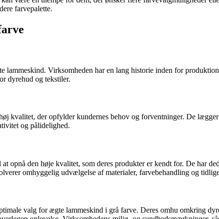
dere farvepalette.
farve
 lammeskind. Virksomheden har en lang historie inden for produktion o
or dyrehud og tekstiler.
 høj kvalitet, der opfylder kundernes behov og forventninger. De lægger 
ivitet og pålidelighed.
t opnå den høje kvalitet, som deres produkter er kendt for. De har ded
lverer omhyggelig udvælgelse af materialer, farvebehandling og tidlig
ptimale valg for ægte lammeskind i grå farve. Deres omhu omkring dyrets 
rne en overlegen oplevelse. Virksomhedens miljø- og sundhedsmærkn