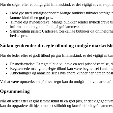
Når du søger efter et billigt gråt lammeskind, er det vigtigt at være op
Hold øje med udsalgsperioder: Mange butikker tilbyder særlige rab
lammeskind til en god pris.
Tilmeld dig nyhedsbreve: Mange butikker sender nyhedsbreve til d
information om gode tilbud på grå lammeskind.
Sammenlign priser: Undersøg forskellige butikker og onlineforhand
bedste pris.
Sådan genkender du ægte tilbud og undgår markedsfø
Når du leder efter et godt tilbud på grå lammeskind, er det vigtigt at k
Prisnedsættelse: Et ægte tilbud vil have en reel prisnedsættelse, d
Begrænsede mængder: Ægte tilbud kan være begrænset i antal, så
Anbefalinger og anmeldelser: Hvis andre kunder har haft en posit
Ved at være opmærksom på disse tegn kan du undgå at blive narret af ma
Opsummering
Når du leder efter et gråt lammeskind til en god pris, er det vigtigt at
kan du opgradere dit hjem med et stilfuldt og komfortabelt gråt lammes