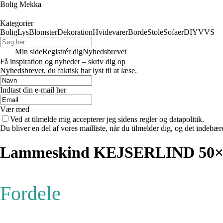
Bolig Mekka
Kategorier
Bolig
Lys
Blomster
Dekoration
Hvidevarer
Borde
Stole
Sofaer
DIY
VVS
Min side
Registrér dig
Nyhedsbrevet
Få inspiration og nyheder – skriv dig op
Nyhedsbrevet, du faktisk har lyst til at læse.
Indtast din e-mail her
Vær med
Ved at tilmelde mig accepterer jeg sidens regler og datapolitik.
Du bliver en del af vores mailliste, når du tilmelder dig, og det indebæ
Lammeskind KEJSERLIND 50×
Fordele