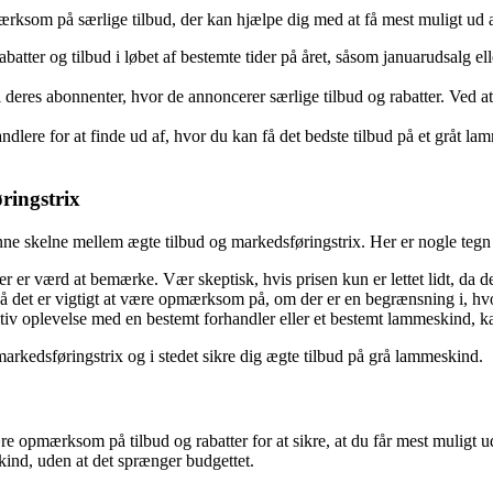
mærksom på særlige tilbud, der kan hjælpe dig med at få mest muligt ud af
atter og tilbud i løbet af bestemte tider på året, såsom januarudsalg e
eres abonnenter, hvor de annoncerer særlige tilbud og rabatter. Ved at t
lere for at finde ud af, hvor du kan få det bedste tilbud på et gråt la
ringstrix
unne skelne mellem ægte tilbud og markedsføringstrix. Her er nogle tegn 
er er værd at bemærke. Vær skeptisk, hvis prisen kun er lettet lidt, da d
 det er vigtigt at være opmærksom på, om der er en begrænsning i, hvor
iv oplevelse med en bestemt forhandler eller et bestemt lammeskind, kan 
rkedsføringstrix og i stedet sikre dig ægte tilbud på grå lammeskind.
 være opmærksom på tilbud og rabatter for at sikre, at du får mest muligt
kind, uden at det sprænger budgettet.