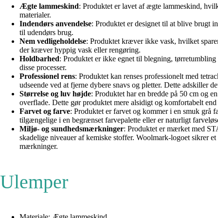
Ægte lammeskind
: Produktet er lavet af ægte lammeskind, hvil
materialer.
Indendørs anvendelse
: Produktet er designet til at blive brugt
til udendørs brug.
Nem vedligeholdelse
: Produktet kræver ikke vask, hvilket sparer
der kræver hyppig vask eller rengøring.
Holdbarhed
: Produktet er ikke egnet til blegning, tørretumbling
disse processer.
Professionel rens
: Produktet kan renses professionelt med tetrac
udseende ved at fjerne dybere snavs og pletter. Dette adskiller 
Størrelse og luv højde
: Produktet har en bredde på 50 cm og en 
overflade. Dette gør produktet mere alsidigt og komfortabelt end
Farvet og farve
: Produktet er farvet og kommer i en smuk grå fa
tilgængelige i en begrænset farvepalette eller er naturligt farveløs
Miljø- og sundhedsmærkninger
: Produktet er mærket med
skadelige niveauer af kemiske stoffer. Woolmark-logoet sikrer et 
mærkninger.
Ulemper
Materiale: Ægte lammeskind