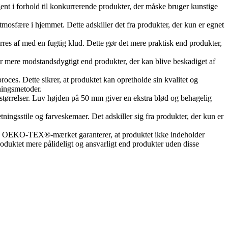
ent i forhold til konkurrerende produkter, der måske bruger kunstige
 atmosfære i hjemmet. Dette adskiller det fra produkter, der kun er egnet
tørres af med en fugtig klud. Dette gør det mere praktisk end produkter,
t er mere modstandsdygtigt end produkter, der kan blive beskadiget af
roces. Dette sikrer, at produktet kan opretholde sin kvalitet og
dningsmetoder.
mstørrelser. Luv højden på 50 mm giver en ekstra blød og behagelig
ningsstile og farveskemaer. Det adskiller sig fra produkter, der kun er
O-TEX®-mærket garanterer, at produktet ikke indeholder
roduktet mere pålideligt og ansvarligt end produkter uden disse