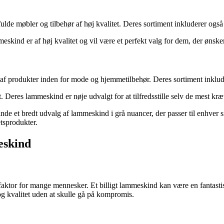
 møbler og tilbehør af høj kvalitet. Deres sortiment inkluderer også grå
kind er af høj kvalitet og vil være et perfekt valg for dem, der ønsker
f produkter inden for mode og hjemmetilbehør. Deres sortiment inkludere
et. Deres lammeskind er nøje udvalgt for at tilfredsstille selv de mest k
inde et bredt udvalg af lammeskind i grå nuancer, der passer til enhver s
etsprodukter.
eskind
faktor for mange mennesker. Et billigt lammeskind kan være en fantastisk
 og kvalitet uden at skulle gå på kompromis.