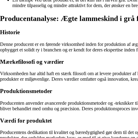
mindre tilpasselig og mindre attraktivt for dem, der ønsker en bre
Producentanalyse: Ægte lammeskind i grå 
Historie
Denne producent er en førende virksomhed inden for produktion af ægte
opbygget et solidt ry i branchen og er kendt for deres ekspertise inden f
Mærkefilosofi og værdier
Virksomheden har altid haft en stærk filosofi om at levere produkter af
produkter er miljøvenlige. Deres værdier omfatter også innovation, kreat
Produktionsmetoder
Producenten anvender avancerede produktionsmetoder og -teknikker til a
bliver behandlet med omhu og præcision. Deres produktionsproces invo
Værdi for produktet
Producentens dedikation til kvalitet og bæredygtighed gør dem til det o
produkter, der opfylder markedets krav, er med til at give kunde