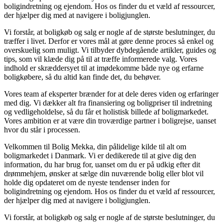
boligindretning og ejendom. Hos os finder du et væld af ressourcer,
der hjælper dig med at navigere i boligjunglen.
Vi forstår, at boligkøb og salg er nogle af de største beslutninger, du
træffer i livet. Derfor er vores mål at gøre denne proces så enkel og
overskuelig som muligt. Vi tilbyder dybdegående artikler, guides og
tips, som vil klæde dig på til at træffe informerede valg. Vores
indhold er skræddersyet til at imødekomme både nye og erfarne
boligkøbere, så du altid kan finde det, du behøver.
Vores team af eksperter brænder for at dele deres viden og erfaringer
med dig. Vi dækker alt fra finansiering og boligpriser til indretning
og vedligeholdelse, så du får et holistisk billede af boligmarkedet.
Vores ambition er at være din troværdige partner i boligrejse, uanset
hvor du står i processen.
Velkommen til Bolig Mekka, din pålidelige kilde til alt om
boligmarkedet i Danmark. Vi er dedikerede til at give dig den
information, du har brug for, uanset om du er på udkig efter dit
drømmehjem, ønsker at sælge din nuværende bolig eller blot vil
holde dig opdateret om de nyeste tendenser inden for
boligindretning og ejendom. Hos os finder du et væld af ressourcer,
der hjælper dig med at navigere i boligjunglen.
Vi forstår, at boligkøb og salg er nogle af de største beslutninger, du