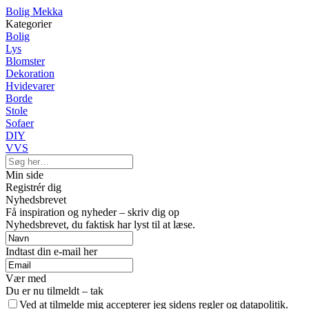
Bolig Mekka
Kategorier
Bolig
Lys
Blomster
Dekoration
Hvidevarer
Borde
Stole
Sofaer
DIY
VVS
Min side
Registrér dig
Nyhedsbrevet
Få inspiration og nyheder – skriv dig op
Nyhedsbrevet, du faktisk har lyst til at læse.
Indtast din e-mail her
Vær med
Du er nu tilmeldt – tak
Ved at tilmelde mig accepterer jeg sidens regler og datapolitik.