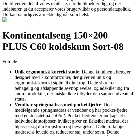
Du bliver en del af vores mailliste, når du tilmelder dig, og det
indebærer, at du accepterer vores brugervilkår og persondatapolitik.
Du kan naturligvis afmelde dig når som helst.
Kontinentalseng 150×200
PLUS C60 koldskum Sort-08
Fordele
Unik ergonomisk korrekt støtte
: Denne kontinentalseng er
designet med 7 komfortzoner, der giver en unik og
ergonomisk korrekt støtte til din krop. Dette sikrer en
behagelig og afslappende søvnoplevelse, og adskiller sig fra
andre produkter, der måske ikke tilbyder den samme niveau af
støtte.
Vendbar springmadras med pocket-fjedre
: Den
medfølgende springmadras er vendbar og har pocket-fjedre
med en densitet på 250/m². Pocket-fjedrene er indkapslet i
individuelle stofposer, hvilket giver en fleksibel madras, der
tilpasser sig din kropsform og bevægelser. Dette forlænger
madrasens levetid og reducerer støj under søvn. Denne