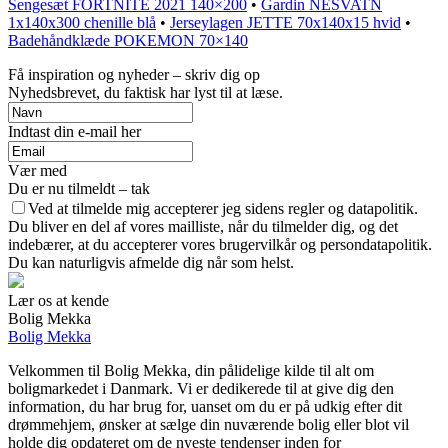
Sengesæt FORTNITE 2021 140×200
•
Gardin NESVATN
1x140x300 chenille blå
•
Jerseylagen JETTE 70x140x15 hvid
•
Badehåndklæde POKEMON 70×140
Få inspiration og nyheder – skriv dig op
Nyhedsbrevet, du faktisk har lyst til at læse.
Indtast din e-mail her
Vær med
Du er nu tilmeldt – tak
Ved at tilmelde mig accepterer jeg sidens regler og datapolitik.
Du bliver en del af vores mailliste, når du tilmelder dig, og det
indebærer, at du accepterer vores brugervilkår og persondatapolitik.
Du kan naturligvis afmelde dig når som helst.
Lær os at kende
Bolig Mekka
Bolig Mekka
Velkommen til Bolig Mekka, din pålidelige kilde til alt om
boligmarkedet i Danmark. Vi er dedikerede til at give dig den
information, du har brug for, uanset om du er på udkig efter dit
drømmehjem, ønsker at sælge din nuværende bolig eller blot vil
holde dig opdateret om de nyeste tendenser inden for