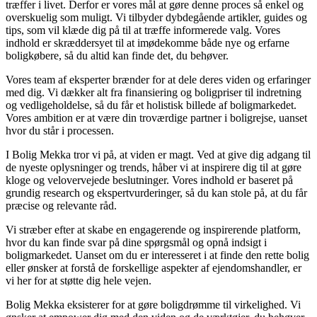
træffer i livet. Derfor er vores mål at gøre denne proces så enkel og
overskuelig som muligt. Vi tilbyder dybdegående artikler, guides og
tips, som vil klæde dig på til at træffe informerede valg. Vores
indhold er skræddersyet til at imødekomme både nye og erfarne
boligkøbere, så du altid kan finde det, du behøver.
Vores team af eksperter brænder for at dele deres viden og erfaringer
med dig. Vi dækker alt fra finansiering og boligpriser til indretning
og vedligeholdelse, så du får et holistisk billede af boligmarkedet.
Vores ambition er at være din troværdige partner i boligrejse, uanset
hvor du står i processen.
I Bolig Mekka tror vi på, at viden er magt. Ved at give dig adgang til
de nyeste oplysninger og trends, håber vi at inspirere dig til at gøre
kloge og velovervejede beslutninger. Vores indhold er baseret på
grundig research og ekspertvurderinger, så du kan stole på, at du får
præcise og relevante råd.
Vi stræber efter at skabe en engagerende og inspirerende platform,
hvor du kan finde svar på dine spørgsmål og opnå indsigt i
boligmarkedet. Uanset om du er interesseret i at finde den rette bolig
eller ønsker at forstå de forskellige aspekter af ejendomshandler, er
vi her for at støtte dig hele vejen.
Bolig Mekka eksisterer for at gøre boligdrømme til virkelighed. Vi