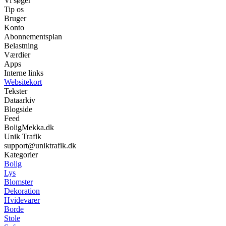
Vi søger
Tip os
Bruger
Konto
Abonnementsplan
Belastning
Værdier
Apps
Interne links
Websitekort
Tekster
Dataarkiv
Blogside
Feed
BoligMekka.dk
Unik Trafik
support@uniktrafik.dk
Kategorier
Bolig
Lys
Blomster
Dekoration
Hvidevarer
Borde
Stole