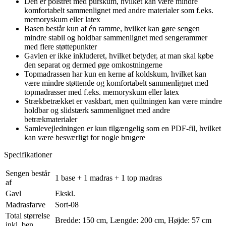
Den er polstret med purskum, hvilket kan være mindre
komfortabelt sammenlignet med andre materialer som f.eks.
memoryskum eller latex
Basen består kun af én ramme, hvilket kan gøre sengen
mindre stabil og holdbar sammenlignet med sengerammer
med flere støttepunkter
Gavlen er ikke inkluderet, hvilket betyder, at man skal købe
den separat og dermed øge omkostningerne
Topmadrassen har kun en kerne af koldskum, hvilket kan
være mindre støttende og komfortabelt sammenlignet med
topmadrasser med f.eks. memoryskum eller latex
Strækbetrækket er vaskbart, men quiltningen kan være mindre
holdbar og slidstærk sammenlignet med andre
betrækmaterialer
Samlevejledningen er kun tilgængelig som en PDF-fil, hvilket
kan være besværligt for nogle brugere
Specifikationer
Sengen består
1 base + 1 madras + 1 top madras
af
Gavl
Ekskl.
Madrasfarve
Sort-08
Total størrelse
Bredde: 150 cm, Længde: 200 cm, Højde: 57 cm
inkl. ben