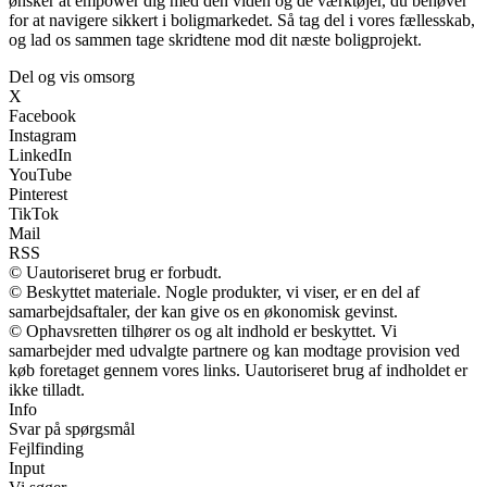
ønsker at empower dig med den viden og de værktøjer, du behøver
for at navigere sikkert i boligmarkedet. Så tag del i vores fællesskab,
og lad os sammen tage skridtene mod dit næste boligprojekt.
Del og vis omsorg
X
Facebook
Instagram
LinkedIn
YouTube
Pinterest
TikTok
Mail
RSS
© Uautoriseret brug er forbudt.
© Beskyttet materiale. Nogle produkter, vi viser, er en del af
samarbejdsaftaler, der kan give os en økonomisk gevinst.
© Ophavsretten tilhører os og alt indhold er beskyttet. Vi
samarbejder med udvalgte partnere og kan modtage provision ved
køb foretaget gennem vores links. Uautoriseret brug af indholdet er
ikke tilladt.
Info
Svar på spørgsmål
Fejlfinding
Input