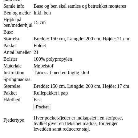
Samle info
Base og ben skal samles og betrækket monteres
Ben og meder
Inkl. ben
Højde på
15 cm
ben/meder/hjul
Base
Størrelse
Bredde: 150 cm, Længde: 200 cm, Højde: 21 cm
Pakket
Foldet
Antal lameller
21
Bolster
100% polypropylen
Materiale
Møbelstof
Instruktion
Tørres af med en fugtig klud
Springmadras
Størrelse
Bredde: 150 cm, Længde: 200 cm, Højde: 17 cm
Pakket
Rullepakket i pap
Hårdhed
Fast
Pocket
Hver pocket-fjeder er indkapslet i en stofpose,
Fjedertype
hvilket giver en fleksibel madras, forlænger
levetiden samt reducerer støj.