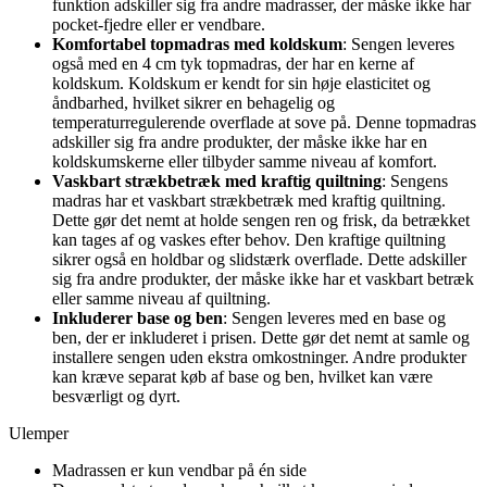
funktion adskiller sig fra andre madrasser, der måske ikke har
pocket-fjedre eller er vendbare.
Komfortabel topmadras med koldskum
: Sengen leveres
også med en 4 cm tyk topmadras, der har en kerne af
koldskum. Koldskum er kendt for sin høje elasticitet og
åndbarhed, hvilket sikrer en behagelig og
temperaturregulerende overflade at sove på. Denne topmadras
adskiller sig fra andre produkter, der måske ikke har en
koldskumskerne eller tilbyder samme niveau af komfort.
Vaskbart strækbetræk med kraftig quiltning
: Sengens
madras har et vaskbart strækbetræk med kraftig quiltning.
Dette gør det nemt at holde sengen ren og frisk, da betrækket
kan tages af og vaskes efter behov. Den kraftige quiltning
sikrer også en holdbar og slidstærk overflade. Dette adskiller
sig fra andre produkter, der måske ikke har et vaskbart betræk
eller samme niveau af quiltning.
Inkluderer base og ben
: Sengen leveres med en base og
ben, der er inkluderet i prisen. Dette gør det nemt at samle og
installere sengen uden ekstra omkostninger. Andre produkter
kan kræve separat køb af base og ben, hvilket kan være
besværligt og dyrt.
Ulemper
Madrassen er kun vendbar på én side