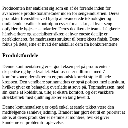
Producenten har etableret sig som en af de førende inden for
avancerede produktionsmetoder inden for sengeindustrien. Deres
produkter fremstilles ved hjælp af avancerede teknologier og
omfattende kvalitetskontrolprocesser for at sikre, at hver seng
opfylder de højeste standarder. Deres dedikerede team af faglærte
håndværkere og specialister sikrer, at hver eneste detalje er
perfektioneret, fra madrassens struktur til betrækkets finish. Dette
fokus på detaljerne er hvad der adskiller dem fra konkurrenterne.
Produktfordele
Denne kontinentalseng er et godt eksempel på producentens
ekspertise og høje kvalitet. Madrassen er udformet med 7
komfortzoner, der sikrer en ergonomisk korrekt støtte til hele
kroppen. Den vendbare springmadras er også polstret med purskum,
hvilket giver en behagelig overflade at sove på. Topmadrassen, med
sin kerne af koldskum, tilføjer ekstra komfort, og det vaskbare
strækbetræk med quiltning sikrer en lang levetid.
Denne kontinentalseng er også enkel at samle takket være den
medfølgende samlevejledning. Brandet har gjort det til en prioritet at
sikre, at deres produkter er nemme at montere, hvilket giver
kunderne en problemfri oplevelse.