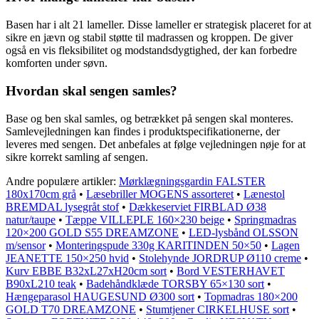
Basen har i alt 21 lameller. Disse lameller er strategisk placeret for at
sikre en jævn og stabil støtte til madrassen og kroppen. De giver
også en vis fleksibilitet og modstandsdygtighed, der kan forbedre
komforten under søvn.
Hvordan skal sengen samles?
Base og ben skal samles, og betrækket på sengen skal monteres.
Samlevejledningen kan findes i produktspecifikationerne, der
leveres med sengen. Det anbefales at følge vejledningen nøje for at
sikre korrekt samling af sengen.
Andre populære artikler:
Mørklægningsgardin FALSTER
180x170cm grå
•
Læsebriller MOGENS assorteret
•
Lænestol
BREMDAL lysegråt stof
•
Dækkeserviet FIRBLAD Ø38
natur/taupe
•
Tæppe VILLEPLE 160×230 beige
•
Springmadras
120×200 GOLD S55 DREAMZONE
•
LED-lysbånd OLSSON
m/sensor
•
Monteringspude 330g KARITINDEN 50×50
•
Lagen
JEANETTE 150×250 hvid
•
Stolehynde JORDRUP Ø110 creme
•
Kurv EBBE B32xL27xH20cm sort
•
Bord VESTERHAVET
B90xL210 teak
•
Badehåndklæde TORSBY 65×130 sort
•
Hængeparasol HAUGESUND Ø300 sort
•
Topmadras 180×200
GOLD T70 DREAMZONE
•
Stumtjener CIRKELHUSE sort
•