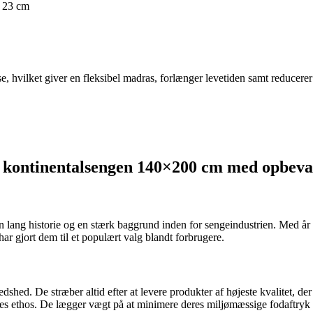
 23 cm
e, hvilket giver en fleksibel madras, forlænger levetiden samt reducerer 
f kontinentalsengen 140×200 cm med opbeva
ang historie og en stærk baggrund inden for sengeindustrien. Med år p
r gjort dem til et populært valg blandt forbrugere.
dshed. De stræber altid efter at levere produkter af højeste kvalitet, d
eres ethos. De lægger vægt på at minimere deres miljømæssige fodaftry