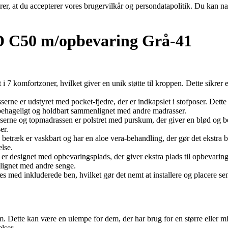
ærer, at du accepterer vores brugervilkår og persondatapolitik. Du kan na
 C50 m/opbevaring Grå-41
 i 7 komfortzoner, hvilket giver en unik støtte til kroppen. Dette sikre
erne er udstyret med pocket-fjedre, der er indkapslet i stofposer. Dette
behageligt og holdbart sammenlignet med andre madrasser.
serne og topmadrassen er polstret med purskum, der giver en blød og b
er.
betræk er vaskbart og har en aloe vera-behandling, der gør det ekstra 
else.
er designet med opbevaringsplads, der giver ekstra plads til opbevaring a
lignet med andre senge.
es med inkluderede ben, hvilket gør det nemt at installere og placere s
cm. Dette kan være en ulempe for dem, der har brug for en større eller 
lser.