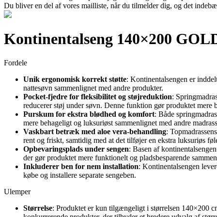
Du bliver en del af vores mailliste, når du tilmelder dig, og det indeb
Kontinentalseng 140×200 GOLD
Fordele
Unik ergonomisk korrekt støtte
: Kontinentalsengen er inddelt
nattesøvn sammenlignet med andre produkter.
Pocket-fjedre for fleksibilitet og støjreduktion
: Springmadrass
reducerer støj under søvn. Denne funktion gør produktet mere 
Purskum for ekstra blødhed og komfort
: Både springmadras
mere behageligt og luksuriøst sammenlignet med andre madrass
Vaskbart betræk med aloe vera-behandling
: Topmadrassens 
rent og friskt, samtidig med at det tilføjer en ekstra luksuriøs føl
Opbevaringsplads under sengen
: Basen af kontinentalsengen 
der gør produktet mere funktionelt og pladsbesparende sammen
Inkluderer ben for nem installation
: Kontinentalsengen lever
købe og installere separate sengeben.
Ulemper
Størrelse
: Produktet er kun tilgængeligt i størrelsen 140×200 
konkurrerende produkter, der tilbyder et bredere udvalg af større