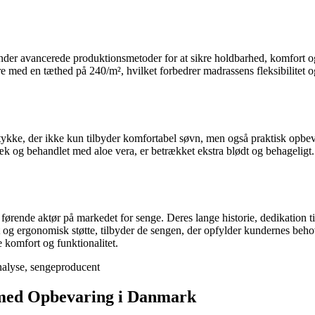
r avancerede produktionsmetoder for at sikre holdbarhed, komfort og e
re med en tæthed på 240/m², hvilket forbedrer madrassens fleksibilitet 
kke, der ikke kun tilbyder komfortabel søvn, men også praktisk opbev
 og behandlet med aloe vera, er betrækket ekstra blødt og behageligt.
nde aktør på markedet for senge. Deres lange historie, dedikation til k
g ergonomisk støtte, tilbyder de sengen, der opfylder kundernes beho
e komfort og funktionalitet.
nalyse, sengeproducent
 med Opbevaring i Danmark