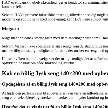
HAY er en dansk møbelvirksomhed, der er kendt for sin minimalistiske
kommercielle rum.
Selvom HAYs primære fokus ikke er senge, tilbyder de stadig nogle se
moderne og stilfuld seng med opbevaring, kan HAY være et godt val
Magasin
Magasin er en dansk stormagasin med flere afdelinger rundt om i Dan
Selvom Magasin ikke specialiserer sig i senge, kan du stadig finde n
men de tilbyder stadig muligheder for dem, der ønsker en seng med op
Uanset hvilken butik du vælger, er der mange muligheder at udforske, 
opfylder dine krav om både funktion og æstetik.
Køb en billig Jysk seng 140×200 med opbev
Opdagelsen af ​​en billig Jysk seng 140×200 med opbe
At finde den perfekte seng til soveværelset kan være en udfordring, is
seng er et veletableret og anerkendt mærke, der tilbyder komfort og f
Hvorfor det er vigtigt at få en billig Jysk seng 140×