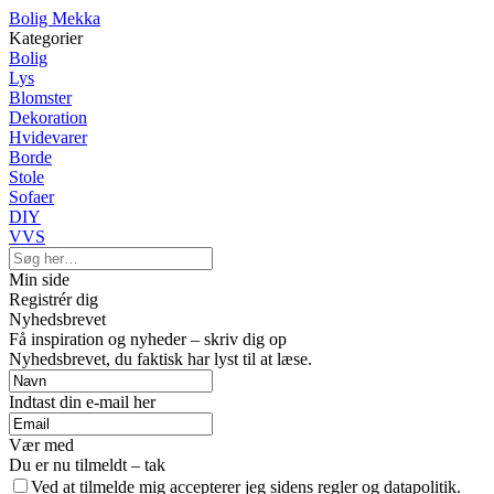
Bolig Mekka
Kategorier
Bolig
Lys
Blomster
Dekoration
Hvidevarer
Borde
Stole
Sofaer
DIY
VVS
Min side
Registrér dig
Nyhedsbrevet
Få inspiration og nyheder – skriv dig op
Nyhedsbrevet, du faktisk har lyst til at læse.
Indtast din e-mail her
Vær med
Du er nu tilmeldt – tak
Ved at tilmelde mig accepterer jeg sidens regler og datapolitik.