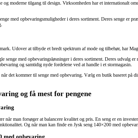
 og moderne tilgang til design. Virksomheden har et internationalt om
nge med opbevaringsmuligheder i deres sortiment. Deres senge er præget
g.
mark. Udover at tilbyde et bredt spektrum af mode og tilbehør, har M
ogle senge med opbevaringsløsninger i deres sortiment. Deres udvalg e
bevaring og samtidig nyde fordelene ved at handle i et stormagasin.
når det kommer til senge med opbevaring. Vælg en butik baseret på din 
aring og få mest for pengene
varing
ær når man forsøger at balancere kvalitet og pris. En seng er en investe
unktionalitet. Og når man kan finde en Jysk seng 140×200 med opbevaring 
200 med opbevaring