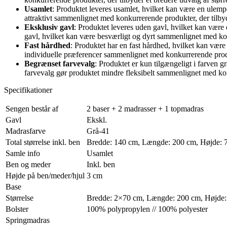
Usamlet
: Produktet leveres usamlet, hvilket kan være en ulempe
attraktivt sammenlignet med konkurrerende produkter, der tilbyd
Eksklusiv gavl
: Produktet leveres uden gavl, hvilket kan være
gavl, hvilket kan være besværligt og dyrt sammenlignet med kon
Fast hårdhed
: Produktet har en fast hårdhed, hvilket kan være
individuelle præferencer sammenlignet med konkurrerende produk
Begrænset farvevalg
: Produktet er kun tilgængeligt i farven 
farvevalg gør produktet mindre fleksibelt sammenlignet med konk
Specifikationer
Sengen består af
2 baser + 2 madrasser + 1 topmadras
Gavl
Ekskl.
Madrasfarve
Grå-41
Total størrelse inkl. ben
Bredde: 140 cm, Længde: 200 cm, Højde: 
Samle info
Usamlet
Ben og meder
Inkl. ben
Højde på ben/meder/hjul
3 cm
Base
Størrelse
Bredde: 2×70 cm, Længde: 200 cm, Højde:
Bolster
100% polypropylen // 100% polyester
Springmadras