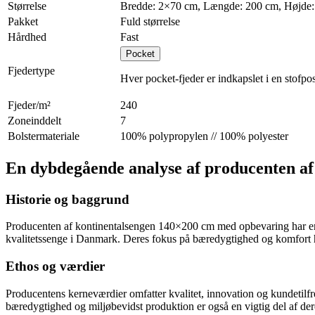
Størrelse
Bredde: 2×70 cm, Længde: 200 cm, Højde:
Pakket
Fuld størrelse
Hårdhed
Fast
Pocket
Fjedertype
Hver pocket-fjeder er indkapslet i en stofpos
Fjeder/m²
240
Zoneinddelt
7
Bolstermateriale
100% polypropylen // 100% polyester
En dybdegående analyse af producenten a
Historie og baggrund
Producenten af kontinentalsengen 140×200 cm med opbevaring har en l
kvalitetssenge i Danmark. Deres fokus på bæredygtighed og komfort ha
Ethos og værdier
Producentens kerneværdier omfatter kvalitet, innovation og kundetilfre
bæredygtighed og miljøbevidst produktion er også en vigtig del af d