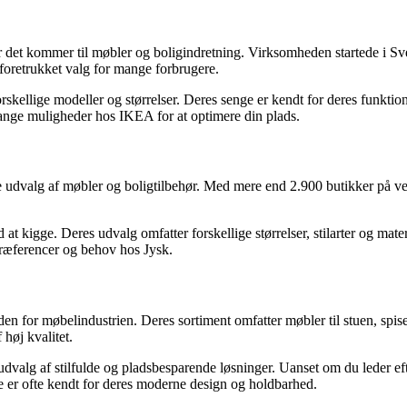
r det kommer til møbler og boligindretning. Virksomheden startede i Sv
 foretrukket valg for mange forbrugere.
rskellige modeller og størrelser. Deres senge er kendt for deres funktio
ange muligheder hos IKEA for at optimere din plads.
de udvalg af møbler og boligtilbehør. Med mere end 2.900 butikker på 
at kigge. Deres udvalg omfatter forskellige størrelser, stilarter og mat
præferencer og behov hos Jysk.
 for møbelindustrien. Deres sortiment omfatter møbler til stuen, spi
høj kvalitet.
valg af stilfulde og pladsbesparende løsninger. Uanset om du leder eft
 er ofte kendt for deres moderne design og holdbarhed.