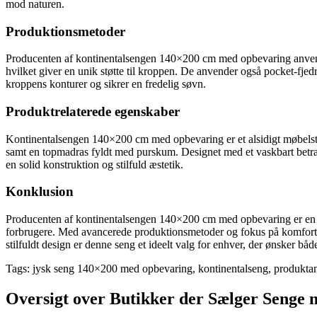
mod naturen.
Produktionsmetoder
Producenten af kontinentalsengen 140×200 cm med opbevaring anvende
hvilket giver en unik støtte til kroppen. De anvender også pocket-fjed
kroppens konturer og sikrer en fredelig søvn.
Produktrelaterede egenskaber
Kontinentalsengen 140×200 cm med opbevaring er et alsidigt møbelsty
samt en topmadras fyldt med purskum. Designet med et vaskbart betræk
en solid konstruktion og stilfuld æstetik.
Konklusion
Producenten af kontinentalsengen 140×200 cm med opbevaring er en føre
forbrugere. Med avancerede produktionsmetoder og fokus på komfort o
stilfuldt design er denne seng et ideelt valg for enhver, der ønsker båd
Tags: jysk seng 140×200 med opbevaring, kontinentalseng, produkta
Oversigt over Butikker der Sælger Senge