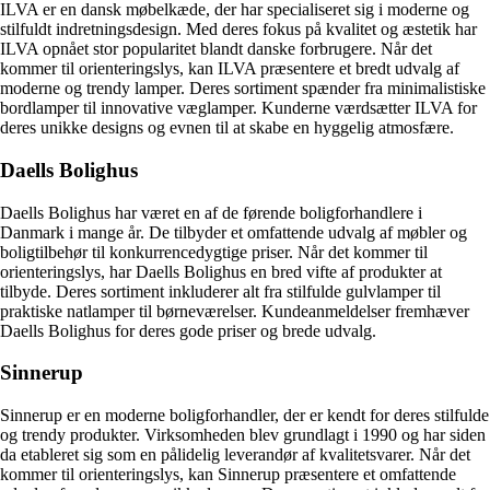
ILVA er en dansk møbelkæde, der har specialiseret sig i moderne og
stilfuldt indretningsdesign. Med deres fokus på kvalitet og æstetik har
ILVA opnået stor popularitet blandt danske forbrugere. Når det
kommer til orienteringslys, kan ILVA præsentere et bredt udvalg af
moderne og trendy lamper. Deres sortiment spænder fra minimalistiske
bordlamper til innovative væglamper. Kunderne værdsætter ILVA for
deres unikke designs og evnen til at skabe en hyggelig atmosfære.
Daells Bolighus
Daells Bolighus har været en af de førende boligforhandlere i
Danmark i mange år. De tilbyder et omfattende udvalg af møbler og
boligtilbehør til konkurrencedygtige priser. Når det kommer til
orienteringslys, har Daells Bolighus en bred vifte af produkter at
tilbyde. Deres sortiment inkluderer alt fra stilfulde gulvlamper til
praktiske natlamper til børneværelser. Kundeanmeldelser fremhæver
Daells Bolighus for deres gode priser og brede udvalg.
Sinnerup
Sinnerup er en moderne boligforhandler, der er kendt for deres stilfulde
og trendy produkter. Virksomheden blev grundlagt i 1990 og har siden
da etableret sig som en pålidelig leverandør af kvalitetsvarer. Når det
kommer til orienteringslys, kan Sinnerup præsentere et omfattende