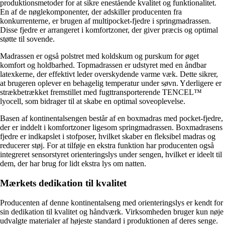
produktionsmetoder for at sikre enestående kvalitet og funktionalitet.
En af de nøglekomponenter, der adskiller producenten fra
konkurrenterne, er brugen af multipocket-fjedre i springmadrassen.
Disse fjedre er arrangeret i komfortzoner, der giver præcis og optimal
støtte til sovende.
Madrassen er også polstret med koldskum og purskum for øget
komfort og holdbarhed. Topmadrassen er udstyret med en åndbar
latexkerne, der effektivt leder overskydende varme væk. Dette sikrer,
at brugeren oplever en behagelig temperatur under søvn. Yderligere er
strækbetrækket fremstillet med fugttransporterende TENCEL™
lyocell, som bidrager til at skabe en optimal soveoplevelse.
Basen af kontinentalsengen består af en boxmadras med pocket-fjedre,
der er inddelt i komfortzoner ligesom springmadrassen. Boxmadrasens
fjedre er indkapslet i stofposer, hvilket skaber en fleksibel madras og
reducerer støj. For at tilføje en ekstra funktion har producenten også
integreret sensorstyret orienteringslys under sengen, hvilket er ideelt til
dem, der har brug for lidt ekstra lys om natten.
Mærkets dedikation til kvalitet
Producenten af denne kontinentalseng med orienteringslys er kendt for
sin dedikation til kvalitet og håndværk. Virksomheden bruger kun nøje
udvalgte materialer af højeste standard i produktionen af deres senge.