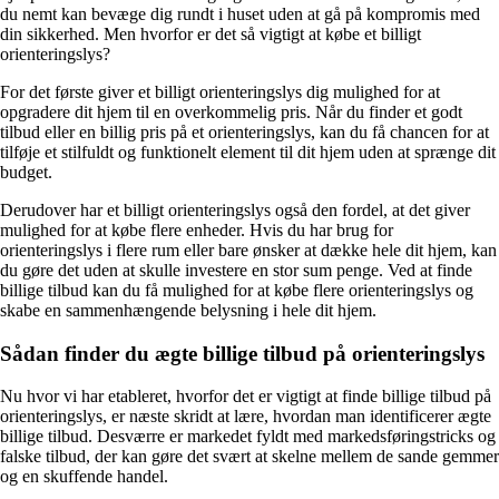
du nemt kan bevæge dig rundt i huset uden at gå på kompromis med
din sikkerhed. Men hvorfor er det så vigtigt at købe et billigt
orienteringslys?
For det første giver et billigt orienteringslys dig mulighed for at
opgradere dit hjem til en overkommelig pris. Når du finder et godt
tilbud eller en billig pris på et orienteringslys, kan du få chancen for at
tilføje et stilfuldt og funktionelt element til dit hjem uden at sprænge dit
budget.
Derudover har et billigt orienteringslys også den fordel, at det giver
mulighed for at købe flere enheder. Hvis du har brug for
orienteringslys i flere rum eller bare ønsker at dække hele dit hjem, kan
du gøre det uden at skulle investere en stor sum penge. Ved at finde
billige tilbud kan du få mulighed for at købe flere orienteringslys og
skabe en sammenhængende belysning i hele dit hjem.
Sådan finder du ægte billige tilbud på orienteringslys
Nu hvor vi har etableret, hvorfor det er vigtigt at finde billige tilbud på
orienteringslys, er næste skridt at lære, hvordan man identificerer ægte
billige tilbud. Desværre er markedet fyldt med markedsføringstricks og
falske tilbud, der kan gøre det svært at skelne mellem de sande gemmer
og en skuffende handel.