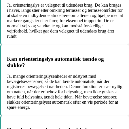
Ja, orienteringslys er velegnet til udendørs brug. De kan bruges
i haver, langs stier eller omkring terrasser og terrasseområder for
at skabe en indbydende atmosfære om aftenen og hjælpe med at
markere gangstier eller farer, for eksempel trappetrin. De er
normalt vejr- og vandtætte og kan modstå forskellige
vejrforhold, hvilket gør dem velegnet til udendørs brug året
rundt.
Kan orienteringslys automatisk tænde og
slukke?
Ja, mange orienteringslysenheder er udstyret med
bevægelsessensorer, så de kan tænde automatisk, når der
registreres bevægelse i nærheden. Denne funktion er især nyttig
om natten, når der er behov for belysning, men ikke ønskes at
have fuld belysning tændt hele tiden. Når bevægelse stopper,
slukker orienteringslyset automatisk efter en vis periode for at
spare energi.