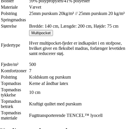
Bolster
59% polypropylen/41% polyester
Materiale
Vævet
Polstring
25mm purskum 20kg/m³ // 25mm purskum 20 kg/m³
Springmadras
Størrelse
Bredde: 140 cm, Længde: 200 cm, Højde: 75 cm
Multipocket
Hver multipocket-fjeder er indkapslet i en stofpose,
Fjedertype
hvilket giver en fleksibel madras, forlænger levetiden
samt reducerer støj.
Fjedre/m²
500
Komfortzoner
7
Polstring
Koldskum og purskum
Topmadras
Kerne af åndbar latex
Topmadras
10 cm
tykkelse
Topmadras
Kraftigt quiltet med purskum
betræk
Topmadras
Fugttransporterende TENCEL™ lyocell
materiale