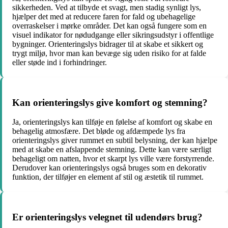
sikkerheden. Ved at tilbyde et svagt, men stadig synligt lys,
hjælper det med at reducere faren for fald og ubehagelige
overraskelser i mørke områder. Det kan også fungere som en
visuel indikator for nødudgange eller sikringsudstyr i offentlige
bygninger. Orienteringslys bidrager til at skabe et sikkert og
trygt miljø, hvor man kan bevæge sig uden risiko for at falde
eller støde ind i forhindringer.
Kan orienteringslys give komfort og stemning?
Ja, orienteringslys kan tilføje en følelse af komfort og skabe en
behagelig atmosfære. Det bløde og afdæmpede lys fra
orienteringslys giver rummet en subtil belysning, der kan hjælpe
med at skabe en afslappende stemning. Dette kan være særligt
behageligt om natten, hvor et skarpt lys ville være forstyrrende.
Derudover kan orienteringslys også bruges som en dekorativ
funktion, der tilføjer en element af stil og æstetik til rummet.
Er orienteringslys velegnet til udendørs brug?