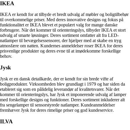
IKEA
IKEA er kendt for at tilbyde et bredt udvalg af møbler og boligtilbehør
til overkommelige priser. Med deres innovative designs og fokus på
funktionalitet er IKEA blevet et populært valg for mange danske
forbrugere. Når det kommer til orienteringslys, tilbyder IKEA et stort
udvalg af smarte løsninger. Deres sortiment omfatter alt fra LED-
natlamper til bevægelsessensorer, der hjælper med at skabe en tryg
atmosfære om natten. Kundernes anmeldelser roser IKEA for deres
prisvenlige produkter og deres evne til at imødekomme forskellige
behov.
Jysk
Jysk er en dansk detailkæde, der er kendt for sin brede vifte af
boligprodukter. Virksomheden blev grundlagt i 1979 og har siden da
etableret sig som en pålidelig leverandør af kvalitetsvarer. Når det
kommer til orienteringslys, har Jysk et imponerende udvalg af lamper
med forskellige designs og funktioner. Deres sortiment inkluderer alt
fra sengelamper til sensorstyrede natlamper. Kundeanmeldelser
fremhæver Jysk for deres rimelige priser og god kundeservice.
ILVA