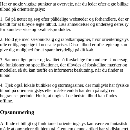
Her er nogle vigtige punkter at overveje, når du leder efter ægte billige
tilbud på orienteringslys:
1. Gå på nettet og søg efter pålidelige websteder og forhandlere, der er
kendt for at tilbyde ægte tilbud. Læs anmeldelser og undersøg deres ry
for kundeservice og kvalitetsprodukter.
2. Hold øje med sæsonudsalg og rabatkampagner, hvor orienteringslys
ofte er tilgængelige til nedsatte priser. Disse tilbud er ofte ægte og kan
give dig mulighed for at spare betydeligt på dit køb.
3. Sammenlign priser og kvalitet på forskellige forhandlere. Undersøg
de funktioner og specifikationer, der tilbydes af forskellige mærker og
modeller, så du kan træffe en informeret beslutning, når du finder et
tilbud.
4. Tjek også lokale butikker og stormagasiner, der muligvis har fysiske
tilbud på orienteringslys eller måske endda har dem på salg i en
begrænset periode. Husk, at nogle af de bedste tilbud kan findes
offline.
Opsummering
At finde et billigt og funktionelt orienteringslys kan være en fantastisk
måde at opgradere dit hjem på. Gennem denne artikel har vi diskuteret,