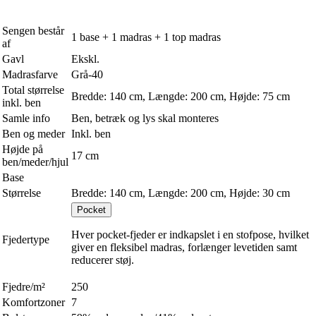
Sengen består
1 base + 1 madras + 1 top madras
af
Gavl
Ekskl.
Madrasfarve
Grå-40
Total størrelse
Bredde: 140 cm, Længde: 200 cm, Højde: 75 cm
inkl. ben
Samle info
Ben, betræk og lys skal monteres
Ben og meder
Inkl. ben
Højde på
17 cm
ben/meder/hjul
Base
Størrelse
Bredde: 140 cm, Længde: 200 cm, Højde: 30 cm
Pocket
Hver pocket-fjeder er indkapslet i en stofpose, hvilket
Fjedertype
giver en fleksibel madras, forlænger levetiden samt
reducerer støj.
Fjedre/m²
250
Komfortzoner
7