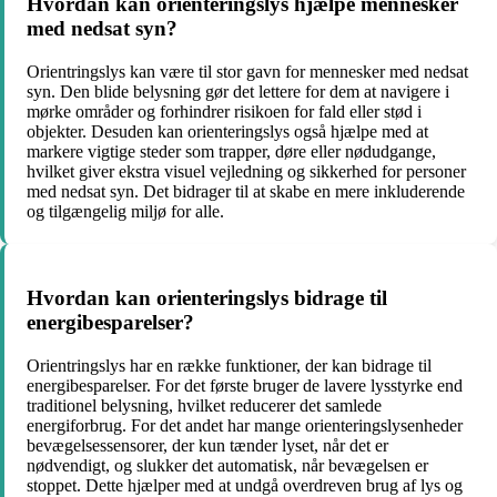
Hvordan kan orienteringslys hjælpe mennesker
med nedsat syn?
Orientringslys kan være til stor gavn for mennesker med nedsat
syn. Den blide belysning gør det lettere for dem at navigere i
mørke områder og forhindrer risikoen for fald eller stød i
objekter. Desuden kan orienteringslys også hjælpe med at
markere vigtige steder som trapper, døre eller nødudgange,
hvilket giver ekstra visuel vejledning og sikkerhed for personer
med nedsat syn. Det bidrager til at skabe en mere inkluderende
og tilgængelig miljø for alle.
Hvordan kan orienteringslys bidrage til
energibesparelser?
Orientringslys har en række funktioner, der kan bidrage til
energibesparelser. For det første bruger de lavere lysstyrke end
traditionel belysning, hvilket reducerer det samlede
energiforbrug. For det andet har mange orienteringslysenheder
bevægelsessensorer, der kun tænder lyset, når det er
nødvendigt, og slukker det automatisk, når bevægelsen er
stoppet. Dette hjælper med at undgå overdreven brug af lys og