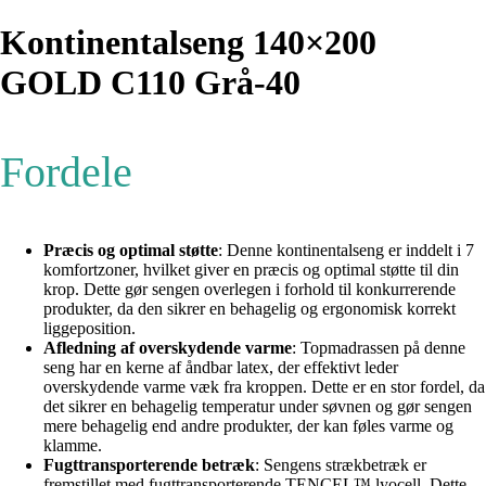
Kontinentalseng 140×200
GOLD C110 Grå-40
Fordele
Præcis og optimal støtte
: Denne kontinentalseng er inddelt i 7
komfortzoner, hvilket giver en præcis og optimal støtte til din
krop. Dette gør sengen overlegen i forhold til konkurrerende
produkter, da den sikrer en behagelig og ergonomisk korrekt
liggeposition.
Afledning af overskydende varme
: Topmadrassen på denne
seng har en kerne af åndbar latex, der effektivt leder
overskydende varme væk fra kroppen. Dette er en stor fordel, da
det sikrer en behagelig temperatur under søvnen og gør sengen
mere behagelig end andre produkter, der kan føles varme og
klamme.
Fugttransporterende betræk
: Sengens strækbetræk er
fremstillet med fugttransporterende TENCEL™ lyocell. Dette