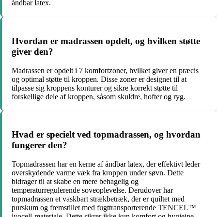
åndbar latex.
Hvordan er madrassen opdelt, og hvilken støtte
giver den?
Madrassen er opdelt i 7 komfortzoner, hvilket giver en præcis
og optimal støtte til kroppen. Disse zoner er designet til at
tilpasse sig kroppens konturer og sikre korrekt støtte til
forskellige dele af kroppen, såsom skuldre, hofter og ryg.
Hvad er specielt ved topmadrassen, og hvordan
fungerer den?
Topmadrassen har en kerne af åndbar latex, der effektivt leder
overskydende varme væk fra kroppen under søvn. Dette
bidrager til at skabe en mere behagelig og
temperaturregulerende soveoplevelse. Derudover har
topmadrassen et vaskbart strækbetræk, der er quiltet med
purskum og fremstillet med fugttransporterende TENCEL™
lyocell-materiale. Dette sikrer ikke kun komfort og hygiejne,