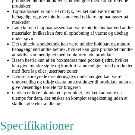
produktet mindre attraktivt sammenlignet med konkurrerende
produkter
Topmadrassen er kun 10 cm tyk, hvilket kan være mindre
behageligt og give mindre støtte end tykkere topmadrasser på
markedet
Latexkernen i topmadrassen kan være mindre åndbar end andre
materialer, hvilket kan føre til ophobning af varme og ubehag
under søvn
Det quiltede strækbetræk kan være mindre holdbart og mindre
behageligt end andre betræk, hvilket kan gøre produktet mindre
attraktivt sammenlignet med konkurrerende produkter
Basen består kun af én boxmadras med pocket-fjedre, hvilket
kan give mindre støtte og komfort sammenlignet med produkter
med flere lag eller justerbare zoner
Den sensorstyrede orienteringslys under sengen kan være
unødvendigt og tilføje ekstra omkostninger til produktet uden at
give væsentlige fordele for brugeren
Gavlen er ikke inkluderet i produktet, hvilket kan være en
ulempe for dem, der ønsker en komplet sengeløsning uden at
skulle købe ekstra tilbehør
Specifikationer