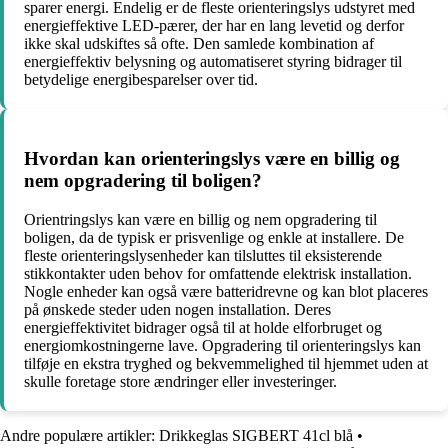
sparer energi. Endelig er de fleste orienteringslys udstyret med
energieffektive LED-pærer, der har en lang levetid og derfor
ikke skal udskiftes så ofte. Den samlede kombination af
energieffektiv belysning og automatiseret styring bidrager til
betydelige energibesparelser over tid.
Hvordan kan orienteringslys være en billig og
nem opgradering til boligen?
Orientringslys kan være en billig og nem opgradering til
boligen, da de typisk er prisvenlige og enkle at installere. De
fleste orienteringslysenheder kan tilsluttes til eksisterende
stikkontakter uden behov for omfattende elektrisk installation.
Nogle enheder kan også være batteridrevne og kan blot placeres
på ønskede steder uden nogen installation. Deres
energieffektivitet bidrager også til at holde elforbruget og
energiomkostningerne lave. Opgradering til orienteringslys kan
tilføje en ekstra tryghed og bekvemmelighed til hjemmet uden at
skulle foretage store ændringer eller investeringer.
Andre populære artikler:
Drikkeglas SIGBERT 41cl blå
•