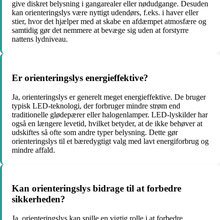
give diskret belysning i gangarealer eller nødudgange. Desuden
kan orienteringslys være nyttigt udendørs, f.eks. i haver eller
stier, hvor det hjælper med at skabe en afdæmpet atmosfære og
samtidig gør det nemmere at bevæge sig uden at forstyrre
nattens lydniveau.
Er orienteringslys energieffektive?
Ja, orienteringslys er generelt meget energieffektive. De bruger
typisk LED-teknologi, der forbruger mindre strøm end
traditionelle glødepærer eller halogenlamper. LED-lyskilder har
også en længere levetid, hvilket betyder, at de ikke behøver at
udskiftes så ofte som andre typer belysning. Dette gør
orienteringslys til et bæredygtigt valg med lavt energiforbrug og
mindre affald.
Kan orienteringslys bidrage til at forbedre
sikkerheden?
Ja, orienteringslys kan spille en vigtig rolle i at forbedre