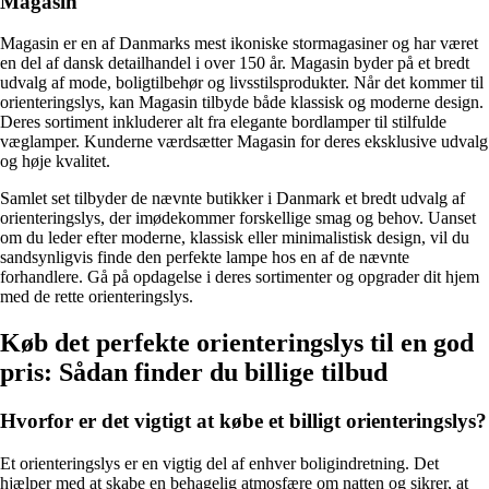
Magasin
Magasin er en af Danmarks mest ikoniske stormagasiner og har været
en del af dansk detailhandel i over 150 år. Magasin byder på et bredt
udvalg af mode, boligtilbehør og livsstilsprodukter. Når det kommer til
orienteringslys, kan Magasin tilbyde både klassisk og moderne design.
Deres sortiment inkluderer alt fra elegante bordlamper til stilfulde
væglamper. Kunderne værdsætter Magasin for deres eksklusive udvalg
og høje kvalitet.
Samlet set tilbyder de nævnte butikker i Danmark et bredt udvalg af
orienteringslys, der imødekommer forskellige smag og behov. Uanset
om du leder efter moderne, klassisk eller minimalistisk design, vil du
sandsynligvis finde den perfekte lampe hos en af de nævnte
forhandlere. Gå på opdagelse i deres sortimenter og opgrader dit hjem
med de rette orienteringslys.
Køb det perfekte orienteringslys til en god
pris: Sådan finder du billige tilbud
Hvorfor er det vigtigt at købe et billigt orienteringslys?
Et orienteringslys er en vigtig del af enhver boligindretning. Det
hjælper med at skabe en behagelig atmosfære om natten og sikrer, at