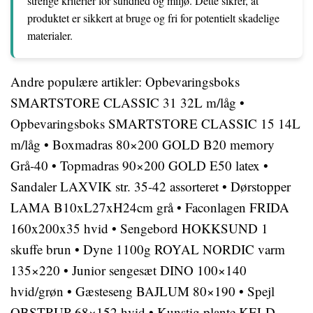
strenge kriterier for sundhed og miljø. Dette sikrer, at
produktet er sikkert at bruge og fri for potentielt skadelige
materialer.
Andre populære artikler:
Opbevaringsboks
SMARTSTORE CLASSIC 31 32L m/låg
•
Opbevaringsboks SMARTSTORE CLASSIC 15 14L
m/låg
•
Boxmadras 80×200 GOLD B20 memory
Grå-40
•
Topmadras 90×200 GOLD E50 latex
•
Sandaler LAXVIK str. 35-42 assorteret
•
Dørstopper
LAMA B10xL27xH24cm grå
•
Faconlagen FRIDA
160x200x35 hvid
•
Sengebord HOKKSUND 1
skuffe brun
•
Dyne 1100g ROYAL NORDIC varm
135×220
•
Junior sengesæt DINO 100×140
hvid/grøn
•
Gæsteseng BAJLUM 80×190
•
Spejl
OBSTRUP 68×152 hvid
•
Kunstig plante KELD