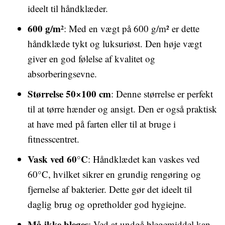
ideelt til håndklæder.
600 g/m²
: Med en vægt på 600 g/m² er dette
håndklæde tykt og luksuriøst. Den høje vægt
giver en god følelse af kvalitet og
absorberingsevne.
Størrelse 50×100 cm
: Denne størrelse er perfekt
til at tørre hænder og ansigt. Den er også praktisk
at have med på farten eller til at bruge i
fitnesscentret.
Vask ved 60°C
: Håndklædet kan vaskes ved
60°C, hvilket sikrer en grundig rengøring og
fjernelse af bakterier. Dette gør det ideelt til
daglig brug og opretholder god hygiejne.
Må ikke bleges
: Ved at undgå blegemiddel kan