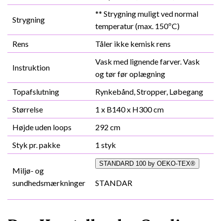
** Strygning muligt ved normal
Strygning
temperatur (max. 150ºC)
Rens
Tåler ikke kemisk rens
Vask med lignende farver. Vask
Instruktion
og tør før oplægning
Topafslutning
Rynkebånd, Stropper, Løbegang
Størrelse
1 x B140 x H300 cm
Højde uden loops
292 cm
Styk pr. pakke
1 styk
STANDARD 100 by OEKO-TEX®
Miljø- og
sundhedsmærkninger
STANDAR