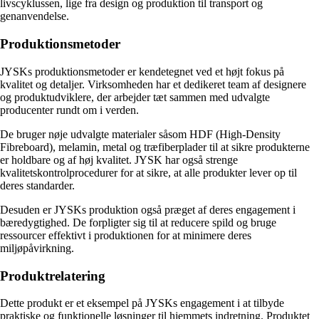
livscyklussen, lige fra design og produktion til transport og
genanvendelse.
Produktionsmetoder
JYSKs produktionsmetoder er kendetegnet ved et højt fokus på
kvalitet og detaljer. Virksomheden har et dedikeret team af designere
og produktudviklere, der arbejder tæt sammen med udvalgte
producenter rundt om i verden.
De bruger nøje udvalgte materialer såsom HDF (High-Density
Fibreboard), melamin, metal og træfiberplader til at sikre produkterne
er holdbare og af høj kvalitet. JYSK har også strenge
kvalitetskontrolprocedurer for at sikre, at alle produkter lever op til
deres standarder.
Desuden er JYSKs produktion også præget af deres engagement i
bæredygtighed. De forpligter sig til at reducere spild og bruge
ressourcer effektivt i produktionen for at minimere deres
miljøpåvirkning.
Produktrelatering
Dette produkt er et eksempel på JYSKs engagement i at tilbyde
praktiske og funktionelle løsninger til hjemmets indretning. Produktet