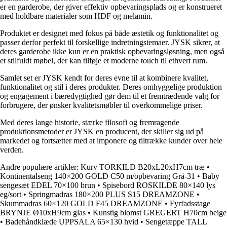
er en garderobe, der giver effektiv opbevaringsplads og er konstrueret
med holdbare materialer som HDF og melamin.
Produktet er designet med fokus på både æstetik og funktionalitet og
passer derfor perfekt til forskellige indretningstemaer. JYSK sikrer, at
deres garderobe ikke kun er en praktisk opbevaringsløsning, men også
et stilfuldt møbel, der kan tilføje et moderne touch til ethvert rum.
Samlet set er JYSK kendt for deres evne til at kombinere kvalitet,
funktionalitet og stil i deres produkter. Deres omhyggelige produktion
og engagement i bæredygtighed gør dem til et fremtrædende valg for
forbrugere, der ønsker kvalitetsmøbler til overkommelige priser.
Med deres lange historie, stærke filosofi og fremragende
produktionsmetoder er JYSK en producent, der skiller sig ud på
markedet og fortsætter med at imponere og tiltrække kunder over hele
verden.
Andre populære artikler:
Kurv TORKILD B20xL20xH7cm træ
•
Kontinentalseng 140×200 GOLD C50 m/opbevaring Grå-31
•
Baby
sengesæt EDEL 70×100 brun
•
Spisebord ROSKILDE 80×140 lys
eg/sort
•
Springmadras 180×200 PLUS S15 DREAMZONE
•
Skummadras 60×120 GOLD F45 DREAMZONE
•
Fyrfadsstage
BRYNJE Ø10xH9cm glas
•
Kunstig blomst GREGERT H70cm beige
•
Badehåndklæde UPPSALA 65×130 hvid
•
Sengetæppe TALL