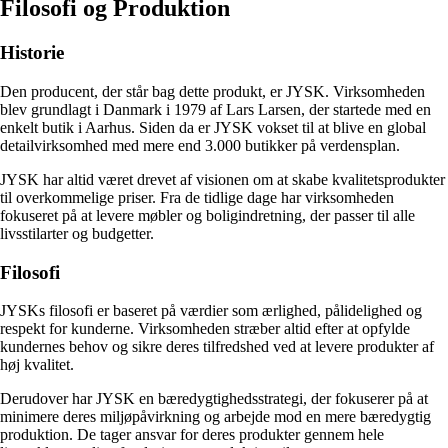
Filosofi og Produktion
Historie
Den producent, der står bag dette produkt, er JYSK. Virksomheden
blev grundlagt i Danmark i 1979 af Lars Larsen, der startede med en
enkelt butik i Aarhus. Siden da er JYSK vokset til at blive en global
detailvirksomhed med mere end 3.000 butikker på verdensplan.
JYSK har altid været drevet af visionen om at skabe kvalitetsprodukter
til overkommelige priser. Fra de tidlige dage har virksomheden
fokuseret på at levere møbler og boligindretning, der passer til alle
livsstilarter og budgetter.
Filosofi
JYSKs filosofi er baseret på værdier som ærlighed, pålidelighed og
respekt for kunderne. Virksomheden stræber altid efter at opfylde
kundernes behov og sikre deres tilfredshed ved at levere produkter af
høj kvalitet.
Derudover har JYSK en bæredygtighedsstrategi, der fokuserer på at
minimere deres miljøpåvirkning og arbejde mod en mere bæredygtig
produktion. De tager ansvar for deres produkter gennem hele