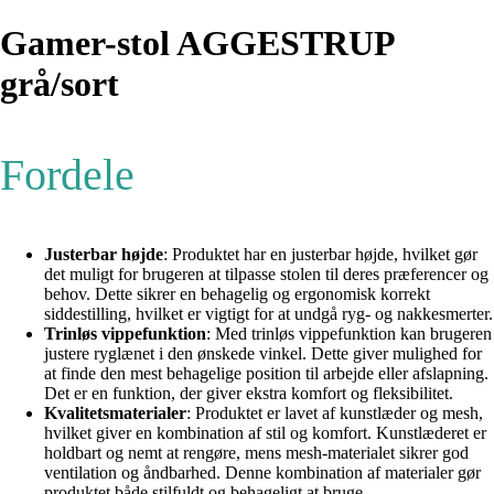
Gamer-stol AGGESTRUP
grå/sort
Fordele
Justerbar højde
: Produktet har en justerbar højde, hvilket gør
det muligt for brugeren at tilpasse stolen til deres præferencer og
behov. Dette sikrer en behagelig og ergonomisk korrekt
siddestilling, hvilket er vigtigt for at undgå ryg- og nakkesmerter.
Trinløs vippefunktion
: Med trinløs vippefunktion kan brugeren
justere ryglænet i den ønskede vinkel. Dette giver mulighed for
at finde den mest behagelige position til arbejde eller afslapning.
Det er en funktion, der giver ekstra komfort og fleksibilitet.
Kvalitetsmaterialer
: Produktet er lavet af kunstlæder og mesh,
hvilket giver en kombination af stil og komfort. Kunstlæderet er
holdbart og nemt at rengøre, mens mesh-materialet sikrer god
ventilation og åndbarhed. Denne kombination af materialer gør
produktet både stilfuldt og behageligt at bruge.