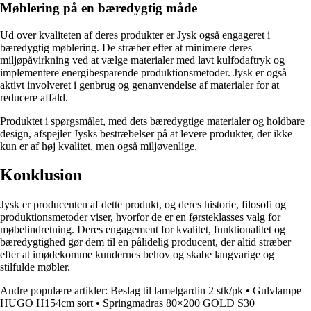
Møblering på en bæredygtig måde
Ud over kvaliteten af deres produkter er Jysk også engageret i
bæredygtig møblering. De stræber efter at minimere deres
miljøpåvirkning ved at vælge materialer med lavt kulfodaftryk og
implementere energibesparende produktionsmetoder. Jysk er også
aktivt involveret i genbrug og genanvendelse af materialer for at
reducere affald.
Produktet i spørgsmålet, med dets bæredygtige materialer og holdbare
design, afspejler Jysks bestræbelser på at levere produkter, der ikke
kun er af høj kvalitet, men også miljøvenlige.
Konklusion
Jysk er producenten af dette produkt, og deres historie, filosofi og
produktionsmetoder viser, hvorfor de er en førsteklasses valg for
møbelindretning. Deres engagement for kvalitet, funktionalitet og
bæredygtighed gør dem til en pålidelig producent, der altid stræber
efter at imødekomme kundernes behov og skabe langvarige og
stilfulde møbler.
Andre populære artikler:
Beslag til lamelgardin 2 stk/pk
•
Gulvlampe
HUGO H154cm sort
•
Springmadras 80×200 GOLD S30