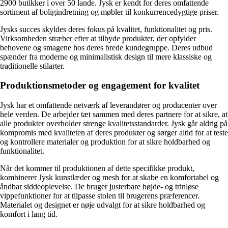
2900 butikker i over 50 lande. Jysk er kendt for deres omfattende
sortiment af boligindretning og møbler til konkurrencedygtige priser.
Jysks succes skyldes deres fokus på kvalitet, funktionalitet og pris.
Virksomheden stræber efter at tilbyde produkter, der opfylder
behovene og smagene hos deres brede kundegruppe. Deres udbud
spænder fra moderne og minimalistisk design til mere klassiske og
traditionelle stilarter.
Produktionsmetoder og engagement for kvalitet
Jysk har et omfattende netværk af leverandører og producenter over
hele verden. De arbejder tæt sammen med deres partnere for at sikre, at
alle produkter overholder strenge kvalitetsstandarder. Jysk går aldrig på
kompromis med kvaliteten af deres produkter og sørger altid for at teste
og kontrollere materialer og produktion for at sikre holdbarhed og
funktionalitet.
Når det kommer til produktionen af dette specifikke produkt,
kombinerer Jysk kunstlæder og mesh for at skabe en komfortabel og
åndbar siddeoplevelse. De bruger justerbare højde- og trinløse
vippefunktioner for at tilpasse stolen til brugerens præferencer.
Materialet og designet er nøje udvalgt for at sikre holdbarhed og
komfort i lang tid.