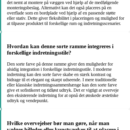
det nemt at montere på væggen ved hjælp af de medfølgende
monteringsbeslag. Alternativt kan det også placeres på en
overflade som en bordplade ved hjælp af en passende støtte
eller stativ. Dette giver fleksibilitet i placeringen og mulighed for
at tilpasse produktet til forskellige rum og indretningsscenarier.
Hvordan kan denne sorte ramme integreres i
forskellige indretningsstile?
Den sorte farve på denne ramme giver den muligheder for
alsidig integration i forskellige indretningsstile. I moderne
indretning kan den sorte farve skabe en stærk kontrast og
bidrage til et elegant og skarpt udseende. I mere traditionelle
eller klassiske indretningssammenhænge kan den sorte farve
give et sofistikeret og tidløst udtryk. Det er vigtigt at overveje
den eksisterende indretning for at opnå det ønskede æstetiske
udtryk og vendepunkt.
Hvilke overvejelser bør man gøre, når man
vælger billeder eller kunstværker til at placere i