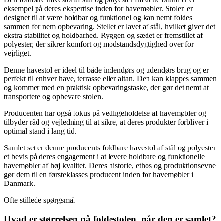
eksempel på deres ekspertise inden for havemøbler. Stolen er
designet til at være holdbar og funktionel og kan nemt foldes
sammen for nem opbevaring. Stellet er lavet af stål, hvilket giver det
ekstra stabilitet og holdbarhed. Ryggen og sædet er fremstillet af
polyester, der sikrer komfort og modstandsdygtighed over for
vejrliget.
Denne havestol er ideel til både indendørs og udendørs brug og er
perfekt til enhver have, terrasse eller altan. Den kan klappes sammen
og kommer med en praktisk opbevaringstaske, der gør det nemt at
transportere og opbevare stolen.
Producenten har også fokus på vedligeholdelse af havemøbler og
tilbyder råd og vejledning til at sikre, at deres produkter forbliver i
optimal stand i lang tid.
Samlet set er denne producents foldbare havestol af stål og polyester
et bevis på deres engagement i at levere holdbare og funktionelle
havemøbler af høj kvalitet. Deres historie, ethos og produktionsevne
gør dem til en førsteklasses producent inden for havemøbler i
Danmark.
Ofte stillede spørgsmål
Hvad er størrelsen på foldestolen, når den er samlet?