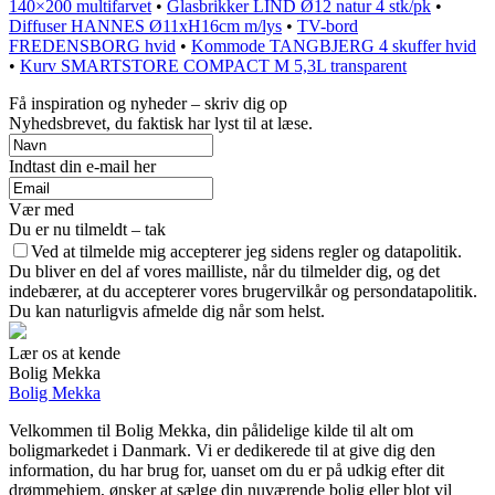
140×200 multifarvet
•
Glasbrikker LIND Ø12 natur 4 stk/pk
•
Diffuser HANNES Ø11xH16cm m/lys
•
TV-bord
FREDENSBORG hvid
•
Kommode TANGBJERG 4 skuffer hvid
•
Kurv SMARTSTORE COMPACT M 5,3L transparent
Få inspiration og nyheder – skriv dig op
Nyhedsbrevet, du faktisk har lyst til at læse.
Indtast din e-mail her
Vær med
Du er nu tilmeldt – tak
Ved at tilmelde mig accepterer jeg sidens regler og datapolitik.
Du bliver en del af vores mailliste, når du tilmelder dig, og det
indebærer, at du accepterer vores brugervilkår og persondatapolitik.
Du kan naturligvis afmelde dig når som helst.
Lær os at kende
Bolig Mekka
Bolig Mekka
Velkommen til Bolig Mekka, din pålidelige kilde til alt om
boligmarkedet i Danmark. Vi er dedikerede til at give dig den
information, du har brug for, uanset om du er på udkig efter dit
drømmehjem, ønsker at sælge din nuværende bolig eller blot vil