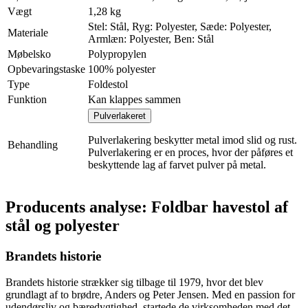
Vægt
1,28 kg
Stel: Stål, Ryg: Polyester, Sæde: Polyester,
Materiale
Armlæn: Polyester, Ben: Stål
Møbelsko
Polypropylen
Opbevaringstaske
100% polyester
Type
Foldestol
Funktion
Kan klappes sammen
Pulverlakeret
Pulverlakering beskytter metal imod slid og rust.
Behandling
Pulverlakering er en proces, hvor der påføres et
beskyttende lag af farvet pulver på metal.
Producents analyse: Foldbar havestol af
stål og polyester
Brandets historie
Brandets historie strækker sig tilbage til 1979, hvor det blev
grundlagt af to brødre, Anders og Peter Jensen. Med en passion for
udendørsliv og bæredygtighed, startede de virksomheden med det