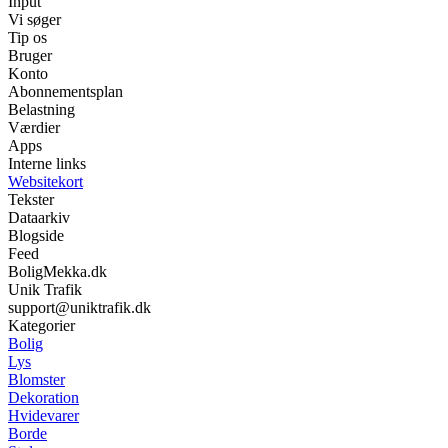
Input
Vi søger
Tip os
Bruger
Konto
Abonnementsplan
Belastning
Værdier
Apps
Interne links
Websitekort
Tekster
Dataarkiv
Blogside
Feed
BoligMekka.dk
Unik Trafik
support@uniktrafik.dk
Kategorier
Bolig
Lys
Blomster
Dekoration
Hvidevarer
Borde