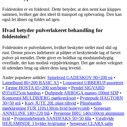
Foldestolen er en foldestol. Dette betyder, at den nemt kan klappes
sammen, hvilket gør den ideel til transport og opbevaring. Den kan
også let åbnes og foldes ud igen.
Hvad betyder pulverlakeret behandling for
foldestolen?
Foldestolen er pulverlakeret, hvilket beskytter stellet mod slid og
rust. Denne proces indebærer at påføre et beskyttende lag af farvet
pulver på metallet. Dette giver en holdbar og modstandsdygtig
overflade, der kan modstå vejrpåvirkninger. Det gør stolen velegnet
til udendørs brug og sikrer dens lang levetid.
Andre populære artikler:
Spisebord GADESKOV 90×200 eg
•
Lamelbund 80×200 BASIC A5
•
Loungestol UBBERUP assorteret
•
Tæppe HOSTA 65×200 sort/beige
•
Pendel SIGVARD
Ø35xH25cm bambus
•
Duftpinde ARBOGA mango 100ml SDP
•
Kontorstol MULDBJERG mørkegrå/sort
•
Pyntepude HAGTORN
30×50 grå
•
Kurv JUTE 20L plast råhvid
•
Plisségardin
mørklægning FUR 110x130cm hvid honeycomb
•
Sengesæt
ANNELINE 140×220 blå
•
Persienne BRU 140x160cm aluminium
hvid
•
Pyntepudebetræk SANDFAKS 50×50 lilla
•
Væghylde
HEJLSMINDE 3 hylder hvid/natur
•
Sengesæt CLARA satin