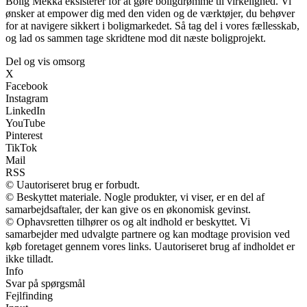
Bolig Mekka eksisterer for at gøre boligdrømme til virkelighed. Vi
ønsker at empower dig med den viden og de værktøjer, du behøver
for at navigere sikkert i boligmarkedet. Så tag del i vores fællesskab,
og lad os sammen tage skridtene mod dit næste boligprojekt.
Del og vis omsorg
X
Facebook
Instagram
LinkedIn
YouTube
Pinterest
TikTok
Mail
RSS
© Uautoriseret brug er forbudt.
© Beskyttet materiale. Nogle produkter, vi viser, er en del af
samarbejdsaftaler, der kan give os en økonomisk gevinst.
© Ophavsretten tilhører os og alt indhold er beskyttet. Vi
samarbejder med udvalgte partnere og kan modtage provision ved
køb foretaget gennem vores links. Uautoriseret brug af indholdet er
ikke tilladt.
Info
Svar på spørgsmål
Fejlfinding