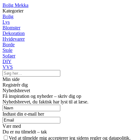
Bolig Mekka
Kategorier
Bolig
Lys
Blomster
Dekoration
Hvidevarer
Borde
Stole
Sofaer
DIY
VVS
Min side
Registrér dig
Nyhedsbrevet
Få inspiration og nyheder – skriv dig op
Nyhedsbrevet, du faktisk har lyst til at læse.
Indtast din e-mail her
Vær med
Du er nu tilmeldt – tak
Ved at tilmelde mig accepterer jeg sidens regler og datapolitik.