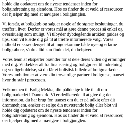
holde dig opdateret om de nyeste tendenser inden for
boligindretning og ejendom. Hos os finder du et væld af ressourcer,
der hjælper dig med at navigere i boligjunglen.
Vi forstår, at boligkøb og salg er nogle af de største beslutninger, du
træffer i livet. Derfor er vores mål at gøre denne proces så enkel og
overskuelig som muligt. Vi tilbyder dybdegående artikler, guides og
tips, som vil klæde dig på til at træffe informerede valg. Vores
indhold er skræddersyet til at imødekomme både nye og erfarne
boligkøbere, så du altid kan finde det, du behøver.
Vores team af eksperter brænder for at dele deres viden og erfaringer
med dig. Vi dækker alt fra finansiering og boligpriser til indretning
og vedligeholdelse, så du får et holistisk billede af boligmarkedet.
Vores ambition er at være din troværdige partner i boligrejse, uanset
hvor du står i processen.
Velkommen til Bolig Mekka, din pålidelige kilde til alt om
boligmarkedet i Danmark. Vi er dedikerede til at give dig den
information, du har brug for, uanset om du er på udkig efter dit
drømmehjem, ønsker at sælge din nuværende bolig eller blot vil
holde dig opdateret om de nyeste tendenser inden for
boligindretning og ejendom. Hos os finder du et væld af ressourcer,
der hjælper dig med at navigere i boligjunglen.