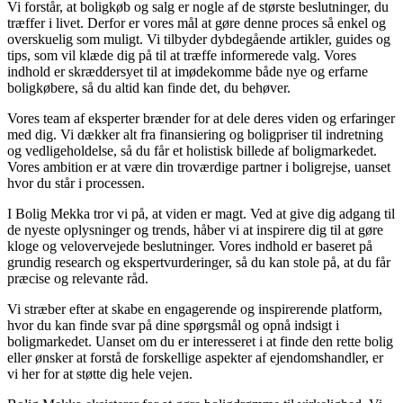
Vi forstår, at boligkøb og salg er nogle af de største beslutninger, du
træffer i livet. Derfor er vores mål at gøre denne proces så enkel og
overskuelig som muligt. Vi tilbyder dybdegående artikler, guides og
tips, som vil klæde dig på til at træffe informerede valg. Vores
indhold er skræddersyet til at imødekomme både nye og erfarne
boligkøbere, så du altid kan finde det, du behøver.
Vores team af eksperter brænder for at dele deres viden og erfaringer
med dig. Vi dækker alt fra finansiering og boligpriser til indretning
og vedligeholdelse, så du får et holistisk billede af boligmarkedet.
Vores ambition er at være din troværdige partner i boligrejse, uanset
hvor du står i processen.
I Bolig Mekka tror vi på, at viden er magt. Ved at give dig adgang til
de nyeste oplysninger og trends, håber vi at inspirere dig til at gøre
kloge og velovervejede beslutninger. Vores indhold er baseret på
grundig research og ekspertvurderinger, så du kan stole på, at du får
præcise og relevante råd.
Vi stræber efter at skabe en engagerende og inspirerende platform,
hvor du kan finde svar på dine spørgsmål og opnå indsigt i
boligmarkedet. Uanset om du er interesseret i at finde den rette bolig
eller ønsker at forstå de forskellige aspekter af ejendomshandler, er
vi her for at støtte dig hele vejen.