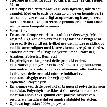
Størrelse usamlet
: Bredde
: 10 cm, Længde
: 12 cm, Højde:
82 cm
En ulempe ved dette produkt er dets størrelse, når det er
usamlet. Med en bredde på kun 10 cm og en længde på 12
cm kan det være besværligt at opbevare og transportere,
især i forhold til konkurrerende produkter, der kan foldes
endnu mere kompakt sammen.
Vægt
: 2 kg
En anden ulempe ved dette produkt er dets vægt. Med en
vægt på 2 kg kan det være for tungt for nogle brugere at
bære og flytte rundt på, hvilket gør det mindre praktisk og
mobilt sammenlignet med lettere alternativer på markedet.
Materiale
: Stel
: Stål, Ryg
: Polyester, Sæde: Polyester,
Armlæn: Polyester, Ben: Stål
En yderligere ulempe ved dette produkt er dets
materialevalg. Polyester er ikke så holdbart og slidstærkt
som andre materialer som f.eks. aluminium eller teaktræ,
hvilket gør dette produkt mindre holdbart og
modstandsdygtigt over for vejr og slid.
Møbelsko
: Polyethylen
En ulempe ved dette produkt er brugen af polyethylen som
møbelsko. Polyethylen er ikke så slidstærkt som andre
materialer som f.eks. gummi eller plastik, hvilket kan
resultere i hurtigere slid og mindre stabilitet for stolen.
Opbevaringstaske
: 100% polyester