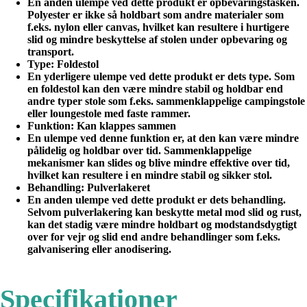
En anden ulempe ved dette produkt er opbevaringstasken.
Polyester er ikke så holdbart som andre materialer som
f.eks. nylon eller canvas, hvilket kan resultere i hurtigere
slid og mindre beskyttelse af stolen under opbevaring og
transport.
Type
: Foldestol
En yderligere ulempe ved dette produkt er dets type. Som
en foldestol kan den være mindre stabil og holdbar end
andre typer stole som f.eks. sammenklappelige campingstole
eller loungestole med faste rammer.
Funktion
: Kan klappes sammen
En ulempe ved denne funktion er, at den kan være mindre
pålidelig og holdbar over tid. Sammenklappelige
mekanismer kan slides og blive mindre effektive over tid,
hvilket kan resultere i en mindre stabil og sikker stol.
Behandling
: Pulverlakeret
En anden ulempe ved dette produkt er dets behandling.
Selvom pulverlakering kan beskytte metal mod slid og rust,
kan det stadig være mindre holdbart og modstandsdygtigt
over for vejr og slid end andre behandlinger som f.eks.
galvanisering eller anodisering.
Specifikationer