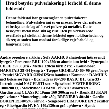
Hvad betyder pulverlakering i forhold til denne
foldestol?
Denne foldestol har gennemgået en pulverlakeret
behandling. Pulverlakering er en proces, hvor der påføres
et beskyttende lag af farvet pulver på metallet. Dette
beskytter metal mod slid og rust. Den pulverlakerede
overflade på stellet af denne foldestol øger holdbarheden og
sikrer, at stolen kan modstå forskellige vejrforhold og
langvarig brug.
Andre populære artikler:
Sofa AARHUS chaiselong højrevendt
lysegrå
•
Persienne BRU 100x220cm aluminium hvid
•
Pyntepude
LILJE 35×50 grå
•
Meder 120cm birk 2 stk.
•
Konsolbord
HARSTAD 28×84 lysegrå
•
Tæppe GROBLAD 60×90 grøn/beige
•
Pendel SIGVARD Ø35xH25cm bambus
•
Kommode DAMHUS
m/3 bokse sort/grå
•
Boxmadras 90×200 BASIC B15 Grå-33
•
Instruktørstol NAGELSTI sort
•
Spisebord VESTERBORG
100×200 eg
•
Stolehynde LOMME Ø35xH2 assorteret
•
Gardinstang CLASSIC 19mm 160-300cm sort
•
Bænk RJUKAN
grå velour
•
Monteringspude 450g BRENIBBA 40×40
•
Gardin
BOREN 1x140x245 råhvid
•
Sengebord LIMFJORDEN 2 skuffer
eg
•
Plisségardin HVEN 140x130cm grå up/down
•
Hynde