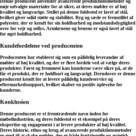
Denne producent anvender avancerede produktionsmetoder og
nøje udvalgte materialer for at sikre, at deres møbler er af høj
kvalitet og langvarige. Stellet på denne foldestol er lavet af stål,
hvilket giver solid støtte og stabilitet. Ryg og sæde er fremstillet af
polyester, der er kendt for sin holdbarhed og modstandsdygtighed
over for vejr og sollys. Armlænene og benene er også lavet af stål
for øget holdbarhed.
Kundefordelene ved producenten
Producenten har etableret sig som en pålidelig leverandør af
møbler af høj kvalitet, og der er flere fordele ved at vælge deres
produkter. Først og fremmest kan kunderne være sikre på, at de
får et produkt, der er holdbart og langvarigt. Derudover er denne
producent kendt for at levere pålidelig kundeservice og
eftermarkedssupport, hvilket skaber en positiv oplevelse for
kunderne.
Konklusion
Denne producent er et fremtrædende navn inden for
møbelindustrien, og deres foldestol er et eksempel på deres
ekspertise og engagement i at levere produkter af høj kvalitet.
Deres historie, ethos og brug af avancerede produktionsmetoder
er med til at skabe møbler, der er både funktionelle og æstetisk