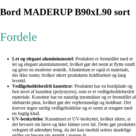
Bord MADERUP B90xL90 sort
Fordele
Let og elegant aluminiumsstel
: Produktet er fremstillet med et
let og elegant aluminiumsstel, hvilket gør det nemt at flytte rundt
og giver en moderne æstetik. Aluminium er også et materiale,
der ikke ruster, hvilket sikrer produktets holdbarhed og lang
levetid.
Vedligeholdelsesfrit kunsttræ
: Produktet har en bordplade og
ben lavet af kunsttræ (polystyren), som er et vedligeholdelsesfrit
materiale. Kunsttræ har en naturlig træstruktur og er fremstillet af
slidstærkt plast, hvilket gør det vejrbestandigt og holdbart. Det
kræver ingen særlig vedligeholdelse og er nemt at rengøre med
en fugtig klud.
UV-beskyttelse
: Kunsttræet er UV-beskyttet, hvilket sikrer, at
det bevarer sin farve og ikke falmer over tid. Dette gør produktet
velegnet til udendørs brug, da det kan modstå solens skadelige
stråler og bevare sin æstetik i mange år.