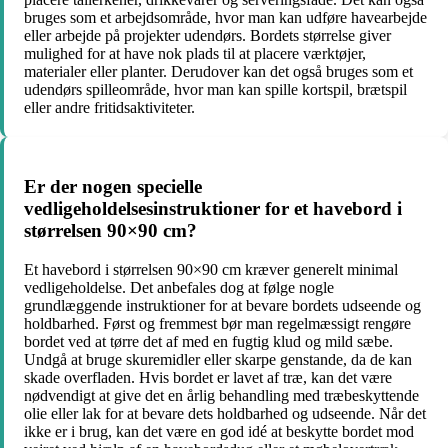
bruges som et arbejdsområde, hvor man kan udføre havearbejde
eller arbejde på projekter udendørs. Bordets størrelse giver
mulighed for at have nok plads til at placere værktøjer,
materialer eller planter. Derudover kan det også bruges som et
udendørs spilleområde, hvor man kan spille kortspil, brætspil
eller andre fritidsaktiviteter.
Er der nogen specielle
vedligeholdelsesinstruktioner for et havebord i
størrelsen 90×90 cm?
Et havebord i størrelsen 90×90 cm kræver generelt minimal
vedligeholdelse. Det anbefales dog at følge nogle
grundlæggende instruktioner for at bevare bordets udseende og
holdbarhed. Først og fremmest bør man regelmæssigt rengøre
bordet ved at tørre det af med en fugtig klud og mild sæbe.
Undgå at bruge skuremidler eller skarpe genstande, da de kan
skade overfladen. Hvis bordet er lavet af træ, kan det være
nødvendigt at give det en årlig behandling med træbeskyttende
olie eller lak for at bevare dets holdbarhed og udseende. Når det
ikke er i brug, kan det være en god idé at beskytte bordet mod