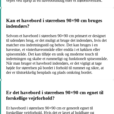
vejret ved hjælp af en havebordsdug eller et møbelovertræk.
Kan et havebord i størrelsen 90×90 cm bruges
indendørs?
Selvom et havebord i størrelsen 90×90 cm primært er designet
til udendørs brug, er det muligt at bruge det indendørs, hvis det
matcher ens indretningsstil og behov. Det kan bruges i en
havestue, et vinterhaveområde eller endda i et køkken eller
spiseområde. Det kan tilføje en unik og moderne touch til
indretningen og skabe et rummeligt og funktionelt spiseområde.
Når man bruger et havebord indendørs, er det vigtigt at tage
højde for størrelsen på bordet i forhold til rummet og sikre, at
der er tilstrækkelig benplads og plads omkring bordet.
Er det havebord i størrelsen 90×90 cm egnet til
forskellige vejrforhold?
Et havebord i størrelsen 90×90 cm er generelt egnet til
forskellige vejrforhold. Hvis det er lavet af holdbare og