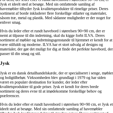
Jysk et ideelt sted at besøge. Med sin omfattende samling af
havemøbler tilbyder Jysk kvalitetsprodukter til rimelige priser. Deres
sortiment af borde inkluderer flere forskellige stilarter og materialer,
såsom træ, metal og plastik. Med sådanne muligheder er der noget for
enhver smag.
Hvis du leder efter et rundt havebord i størrelsen 90×90 cm, der er
nemt at tilpasse til din indretning, skal du kigge forbi ILVA. Deres
sortiment af møbler og indretningsgenstande til hjemmet er kendt for at
være stilfuldt og moderne. ILVA har et stort udvalg af designs og
materialer, der gør det muligt for dig at finde det perfekte havebord, der
passer til din smag og stil.
Jysk
Jysk er en dansk detailhandelskæde, der er specialiseret i senge, møbler
og boligtilbehør. Virksomheden blev grundlagt i 1979 og har siden
været en populær destination for kunder, der leder efter
kvalitetsprodukter til gode priser. Jysk er kendt for deres brede
sortiment og deres evne til at imødekomme forskellige behov og
præferencer.
Hvis du leder efter et rundt havenbord i størrelsen 90×90 cm, er Jysk et
ideelt sted at besøge. Med sin omfattende samling af havemøbler