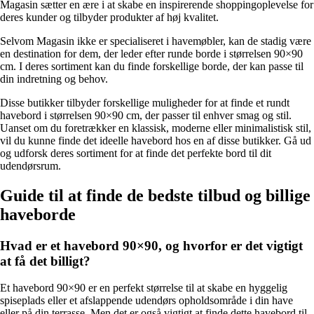
Magasin sætter en ære i at skabe en inspirerende shoppingoplevelse for
deres kunder og tilbyder produkter af høj kvalitet.
Selvom Magasin ikke er specialiseret i havemøbler, kan de stadig være
en destination for dem, der leder efter runde borde i størrelsen 90×90
cm. I deres sortiment kan du finde forskellige borde, der kan passe til
din indretning og behov.
Disse butikker tilbyder forskellige muligheder for at finde et rundt
havebord i størrelsen 90×90 cm, der passer til enhver smag og stil.
Uanset om du foretrækker en klassisk, moderne eller minimalistisk stil,
vil du kunne finde det ideelle havebord hos en af ​​disse butikker. Gå ud
og udforsk deres sortiment for at finde det perfekte bord til dit
udendørsrum.
Guide til at finde de bedste tilbud og billige
haveborde
Hvad er et havebord 90×90, og hvorfor er det vigtigt
at få det billigt?
Et havebord 90×90 er en perfekt størrelse til at skabe en hyggelig
spiseplads eller et afslappende udendørs opholdsområde i din have
eller på din terrasse. Men det er også vigtigt at finde dette havebord til