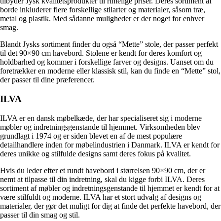
tilbyder Jysk kvalitetsprodukter til rimelige priser. Deres sortiment af
borde inkluderer flere forskellige stilarter og materialer, såsom træ,
metal og plastik. Med sådanne muligheder er der noget for enhver
smag.
Blandt Jysks sortiment finder du også “Mette” stole, der passer perfekt
til det 90×90 cm havebord. Stolene er kendt for deres komfort og
holdbarhed og kommer i forskellige farver og designs. Uanset om du
foretrækker en moderne eller klassisk stil, kan du finde en “Mette” stol,
der passer til dine præferencer.
ILVA
ILVA er en dansk møbelkæde, der har specialiseret sig i moderne
møbler og indretningsgenstande til hjemmet. Virksomheden blev
grundlagt i 1974 og er siden blevet en af de mest populære
detailhandlere inden for møbelindustrien i Danmark. ILVA er kendt for
deres unikke og stilfulde designs samt deres fokus på kvalitet.
Hvis du leder efter et rundt havebord i størrelsen 90×90 cm, der er
nemt at tilpasse til din indretning, skal du kigge forbi ILVA. Deres
sortiment af møbler og indretningsgenstande til hjemmet er kendt for at
være stilfuldt og moderne. ILVA har et stort udvalg af designs og
materialer, der gør det muligt for dig at finde det perfekte havebord, der
passer til din smag og stil.