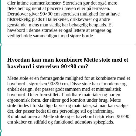
eller intime sammenkomster. Størrelsen gør det også mere
fleksibelt og nemt at placere i haven eller på terrassen.
Derudover giver 90×90 cm størrelsen mulighed for at have
tilstrækkelig plads til tallerkener, drikkevarer og andre
genstande, mens man stadig har behagelig benplads. Et
havebord i denne størrelse er også lettere at rengøre og
vedligeholde sammenlignet med større borde.
Hvordan kan man kombinere Mette stole med et
havebord i størrelsen 90×90 cm?
Mette stole er en fremragende mulighed for at kombinere med et
havebord i størrelsen 90×90 cm. Disse stole har et moderne og
enkelt design, der passer godt sammen med et minimalistisk
havebord. De er fremstillet af holdbare materialer og har en
ergonomisk form, der sikrer god komfort under brug. Mette
stole findes i forskellige farver og materialer, så man kan vælge
det, der passer bedst til ens personlige stil og indretning.
Kombinationen af Mette stole og et havebord i størrelsen 90×90
cm skaber en stilfuld og funktionel udendørs spiseplads.