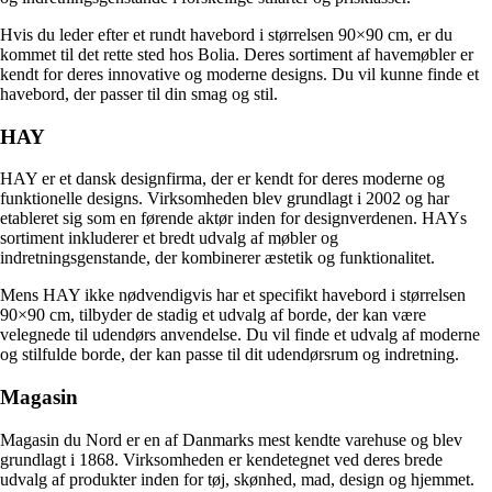
Hvis du leder efter et rundt havebord i størrelsen 90×90 cm, er du
kommet til det rette sted hos Bolia. Deres sortiment af havemøbler er
kendt for deres innovative og moderne designs. Du vil kunne finde et
havebord, der passer til din smag og stil.
HAY
HAY er et dansk designfirma, der er kendt for deres moderne og
funktionelle designs. Virksomheden blev grundlagt i 2002 og har
etableret sig som en førende aktør inden for designverdenen. HAYs
sortiment inkluderer et bredt udvalg af møbler og
indretningsgenstande, der kombinerer æstetik og funktionalitet.
Mens HAY ikke nødvendigvis har et specifikt havebord i størrelsen
90×90 cm, tilbyder de stadig et udvalg af borde, der kan være
velegnede til udendørs anvendelse. Du vil finde et udvalg af moderne
og stilfulde borde, der kan passe til dit udendørsrum og indretning.
Magasin
Magasin du Nord er en af Danmarks mest kendte varehuse og blev
grundlagt i 1868. Virksomheden er kendetegnet ved deres brede
udvalg af produkter inden for tøj, skønhed, mad, design og hjemmet.