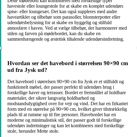
Dette mødebord kan kombineres med forskellige typer
havestole eller loungestole for at skabe en komplet udendørs
spise- eller loungesæt. Det kan også suppleres med andre
haveartikler og tilbehør som parasoller, blomsterpotter eller
udendørsbelysning for at skabe en hyggelig og stilfuld
atmosfære i haven. Ved at vælge tilbehør, der harmonerer med
stilen og farven på mødebordet, kan du skabe en
sammenhængende og æstetisk tiltalende udendørsindretning.
Hvordan ser det havebord i størrelsen 90×90 cm
ud fra Jysk ud?
Det havebord i størrelsen 90×90 cm fra Jysk er et stilfuldt og
funktionelt møbel, der passer perfekt til udendørs brug i
forskellige haver og terrasser. Bordet er fremstillet af holdbare
materialer, der sikrer langvarig holdbarhed og
modstandsdygtighed over for vejr og vind. Det har en firkantet
form med en størrelse på 90×90 cm, hvilket giver tilstrækkelig
plads til at rumme op til fire personer. Havebordet har en
moderne og minimalistisk stil, der passer godt til forskellige
udendørs indretninger og kan let kombineres med forskellige
stole, herunder Mette stole.