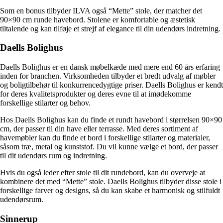
Som en bonus tilbyder ILVA også “Mette” stole, der matcher det
90×90 cm runde havebord. Stolene er komfortable og æstetisk
tiltalende og kan tilføje et strejf af elegance til din udendørs indretning.
Daells Bolighus
Daells Bolighus er en dansk møbelkæde med mere end 60 års erfaring
inden for branchen. Virksomheden tilbyder et bredt udvalg af møbler
og boligtilbehør til konkurrencedygtige priser. Daells Bolighus er kendt
for deres kvalitetsprodukter og deres evne til at imødekomme
forskellige stilarter og behov.
Hos Daells Bolighus kan du finde et rundt havebord i størrelsen 90×90
cm, der passer til din have eller terrasse. Med deres sortiment af
havemøbler kan du finde et bord i forskellige stilarter og materialer,
såsom træ, metal og kunststof. Du vil kunne vælge et bord, der passer
til dit udendørs rum og indretning.
Hvis du også leder efter stole til dit rundebord, kan du overveje at
kombinere det med “Mette” stole. Daells Bolighus tilbyder disse stole i
forskellige farver og designs, så du kan skabe et harmonisk og stilfuldt
udendørsrum.
Sinnerup