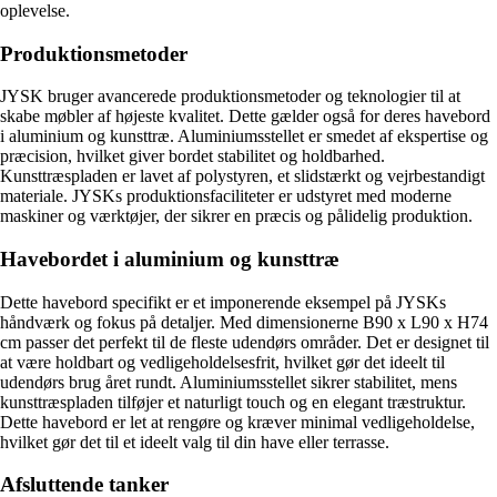
oplevelse.
Produktionsmetoder
JYSK bruger avancerede produktionsmetoder og teknologier til at
skabe møbler af højeste kvalitet. Dette gælder også for deres havebord
i aluminium og kunsttræ. Aluminiumsstellet er smedet af ekspertise og
præcision, hvilket giver bordet stabilitet og holdbarhed.
Kunsttræspladen er lavet af polystyren, et slidstærkt og vejrbestandigt
materiale. JYSKs produktionsfaciliteter er udstyret med moderne
maskiner og værktøjer, der sikrer en præcis og pålidelig produktion.
Havebordet i aluminium og kunsttræ
Dette havebord specifikt er et imponerende eksempel på JYSKs
håndværk og fokus på detaljer. Med dimensionerne B90 x L90 x H74
cm passer det perfekt til de fleste udendørs områder. Det er designet til
at være holdbart og vedligeholdelsesfrit, hvilket gør det ideelt til
udendørs brug året rundt. Aluminiumsstellet sikrer stabilitet, mens
kunsttræspladen tilføjer et naturligt touch og en elegant træstruktur.
Dette havebord er let at rengøre og kræver minimal vedligeholdelse,
hvilket gør det til et ideelt valg til din have eller terrasse.
Afsluttende tanker