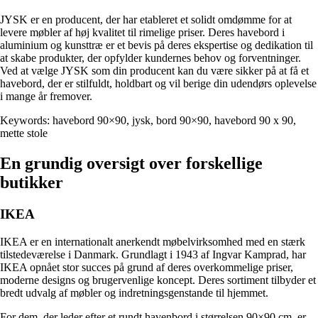
JYSK er en producent, der har etableret et solidt omdømme for at
levere møbler af høj kvalitet til rimelige priser. Deres havebord i
aluminium og kunsttræ er et bevis på deres ekspertise og dedikation til
at skabe produkter, der opfylder kundernes behov og forventninger.
Ved at vælge JYSK som din producent kan du være sikker på at få et
havebord, der er stilfuldt, holdbart og vil berige din udendørs oplevelse
i mange år fremover.
Keywords: havebord 90×90, jysk, bord 90×90, havebord 90 x 90,
mette stole
En grundig oversigt over forskellige
butikker
IKEA
IKEA er en internationalt anerkendt møbelvirksomhed med en stærk
tilstedeværelse i Danmark. Grundlagt i 1943 af Ingvar Kamprad, har
IKEA opnået stor succes på grund af deres overkommelige priser,
moderne designs og brugervenlige koncept. Deres sortiment tilbyder et
bredt udvalg af møbler og indretningsgenstande til hjemmet.
For dem, der leder efter et rundt havenbord i størrelsen 90×90 cm, er