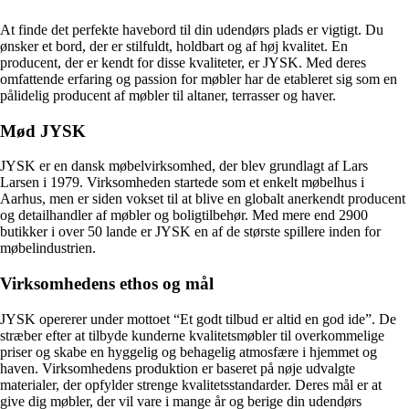
At finde det perfekte havebord til din udendørs plads er vigtigt. Du
ønsker et bord, der er stilfuldt, holdbart og af høj kvalitet. En
producent, der er kendt for disse kvaliteter, er JYSK. Med deres
omfattende erfaring og passion for møbler har de etableret sig som en
pålidelig producent af møbler til altaner, terrasser og haver.
Mød JYSK
JYSK er en dansk møbelvirksomhed, der blev grundlagt af Lars
Larsen i 1979. Virksomheden startede som et enkelt møbelhus i
Aarhus, men er siden vokset til at blive en globalt anerkendt producent
og detailhandler af møbler og boligtilbehør. Med mere end 2900
butikker i over 50 lande er JYSK en af de største spillere inden for
møbelindustrien.
Virksomhedens ethos og mål
JYSK opererer under mottoet “Et godt tilbud er altid en god ide”. De
stræber efter at tilbyde kunderne kvalitetsmøbler til overkommelige
priser og skabe en hyggelig og behagelig atmosfære i hjemmet og
haven. Virksomhedens produktion er baseret på nøje udvalgte
materialer, der opfylder strenge kvalitetsstandarder. Deres mål er at
give dig møbler, der vil vare i mange år og berige din udendørs