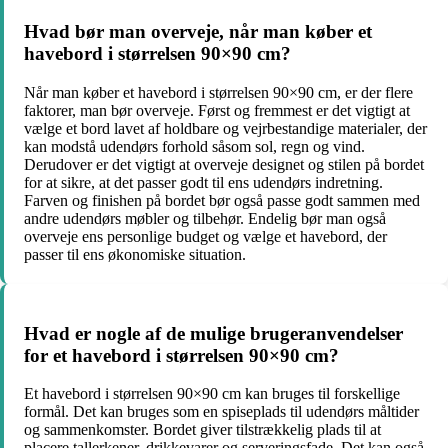
Hvad bør man overveje, når man køber et
havebord i størrelsen 90×90 cm?
Når man køber et havebord i størrelsen 90×90 cm, er der flere
faktorer, man bør overveje. Først og fremmest er det vigtigt at
vælge et bord lavet af holdbare og vejrbestandige materialer, der
kan modstå udendørs forhold såsom sol, regn og vind.
Derudover er det vigtigt at overveje designet og stilen på bordet
for at sikre, at det passer godt til ens udendørs indretning.
Farven og finishen på bordet bør også passe godt sammen med
andre udendørs møbler og tilbehør. Endelig bør man også
overveje ens personlige budget og vælge et havebord, der
passer til ens økonomiske situation.
Hvad er nogle af de mulige brugeranvendelser
for et havebord i størrelsen 90×90 cm?
Et havebord i størrelsen 90×90 cm kan bruges til forskellige
formål. Det kan bruges som en spiseplads til udendørs måltider
og sammenkomster. Bordet giver tilstrækkelig plads til at
placere tallerkener, drikkevarer og serveringsfade. Det kan også