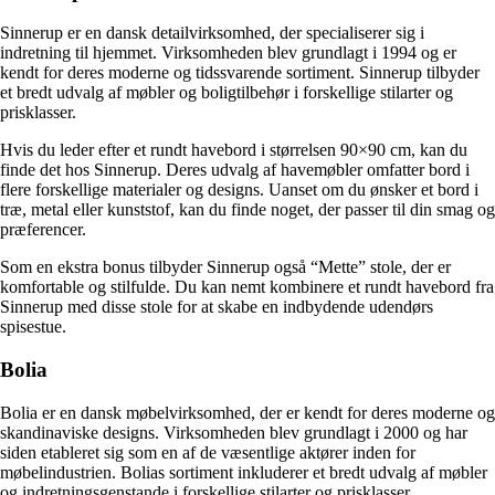
Sinnerup er en dansk detailvirksomhed, der specialiserer sig i
indretning til hjemmet. Virksomheden blev grundlagt i 1994 og er
kendt for deres moderne og tidssvarende sortiment. Sinnerup tilbyder
et bredt udvalg af møbler og boligtilbehør i forskellige stilarter og
prisklasser.
Hvis du leder efter et rundt havebord i størrelsen 90×90 cm, kan du
finde det hos Sinnerup. Deres udvalg af havemøbler omfatter bord i
flere forskellige materialer og designs. Uanset om du ønsker et bord i
træ, metal eller kunststof, kan du finde noget, der passer til din smag og
præferencer.
Som en ekstra bonus tilbyder Sinnerup også “Mette” stole, der er
komfortable og stilfulde. Du kan nemt kombinere et rundt havebord fra
Sinnerup med disse stole for at skabe en indbydende udendørs
spisestue.
Bolia
Bolia er en dansk møbelvirksomhed, der er kendt for deres moderne og
skandinaviske designs. Virksomheden blev grundlagt i 2000 og har
siden etableret sig som en af de væsentlige aktører inden for
møbelindustrien. Bolias sortiment inkluderer et bredt udvalg af møbler
og indretningsgenstande i forskellige stilarter og prisklasser.