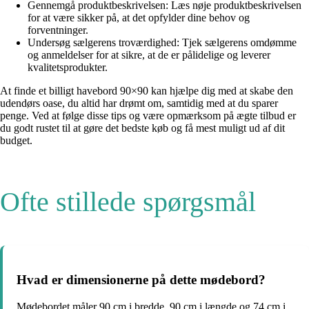
Gennemgå produktbeskrivelsen: Læs nøje produktbeskrivelsen
for at være sikker på, at det opfylder dine behov og
forventninger.
Undersøg sælgerens troværdighed: Tjek sælgerens omdømme
og anmeldelser for at sikre, at de er pålidelige og leverer
kvalitetsprodukter.
At finde et billigt havebord 90×90 kan hjælpe dig med at skabe den
udendørs oase, du altid har drømt om, samtidig med at du sparer
penge. Ved at følge disse tips og være opmærksom på ægte tilbud er
du godt rustet til at gøre det bedste køb og få mest muligt ud af dit
budget.
Ofte stillede spørgsmål
Hvad er dimensionerne på dette mødebord?
Mødebordet måler 90 cm i bredde, 90 cm i længde og 74 cm i