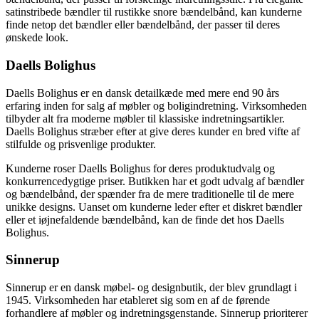
satinstribede bændler til rustikke snore bændelbånd, kan kunderne
finde netop det bændler eller bændelbånd, der passer til deres
ønskede look.
Daells Bolighus
Daells Bolighus er en dansk detailkæde med mere end 90 års
erfaring inden for salg af møbler og boligindretning. Virksomheden
tilbyder alt fra moderne møbler til klassiske indretningsartikler.
Daells Bolighus stræber efter at give deres kunder en bred vifte af
stilfulde og prisvenlige produkter.
Kunderne roser Daells Bolighus for deres produktudvalg og
konkurrencedygtige priser. Butikken har et godt udvalg af bændler
og bændelbånd, der spænder fra de mere traditionelle til de mere
unikke designs. Uanset om kunderne leder efter et diskret bændler
eller et iøjnefaldende bændelbånd, kan de finde det hos Daells
Bolighus.
Sinnerup
Sinnerup er en dansk møbel- og designbutik, der blev grundlagt i
1945. Virksomheden har etableret sig som en af ​​de førende
forhandlere af møbler og indretningsgenstande. Sinnerup prioriterer