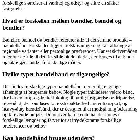
forskellige størrelser af værktøj og udstyr og sikre en sikker
fastgørelse.
Hvad er forskellen mellem bændler, bændel og
bendler?
Bændler, bændel og bendler refererer alle til det samme produkt –
bændelbånd. Forskellen ligger i retskrivningen og kan afhænge af
regionale varianter eller personlige præferencer. Uanset skrivemåden
refererer de alle til det fleksible bindemiddel, der bruges til at binde
og sikre genstande på forskellige måder.
Hvilke typer bændelbånd er tilgængelige?
Der findes forskellige typer bændelbånd, der er tilgængelige
afhængigt af brugernes behov. Nogle typer inkluderer velcro-bånd,
der har en krog-og-løkke-lukning til hurtig fastgørelse og frigørelse,
rejsebånd, der kan låses for ekstra sikkerhed under transport, og
heavy-duty bændelbånd, der er designet til at modstå tung belastning
og krævende miljøer. Derudover kan bændelbåndet findes i
forskellige længder og farver for at imødekomme forskellige
præferencer og behov.
Kan bændelbånd bruges udendørs?