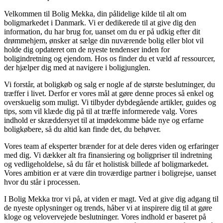
Velkommen til Bolig Mekka, din pålidelige kilde til alt om
boligmarkedet i Danmark. Vi er dedikerede til at give dig den
information, du har brug for, uanset om du er på udkig efter dit
drømmehjem, ønsker at sælge din nuværende bolig eller blot vil
holde dig opdateret om de nyeste tendenser inden for
boligindretning og ejendom. Hos os finder du et væld af ressourcer,
der hjælper dig med at navigere i boligjunglen.
Vi forstår, at boligkøb og salg er nogle af de største beslutninger, du
træffer i livet. Derfor er vores mål at gøre denne proces så enkel og
overskuelig som muligt. Vi tilbyder dybdegående artikler, guides og
tips, som vil klæde dig på til at træffe informerede valg. Vores
indhold er skræddersyet til at imødekomme både nye og erfarne
boligkøbere, så du altid kan finde det, du behøver.
Vores team af eksperter brænder for at dele deres viden og erfaringer
med dig. Vi dækker alt fra finansiering og boligpriser til indretning
og vedligeholdelse, så du får et holistisk billede af boligmarkedet.
Vores ambition er at være din troværdige partner i boligrejse, uanset
hvor du står i processen.
I Bolig Mekka tror vi på, at viden er magt. Ved at give dig adgang til
de nyeste oplysninger og trends, håber vi at inspirere dig til at gøre
kloge og velovervejede beslutninger. Vores indhold er baseret på