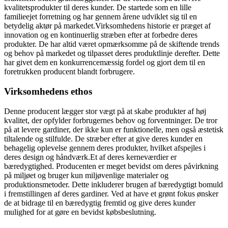
kvalitetsprodukter til deres kunder. De startede som en lille
familieejet forretning og har gennem årene udviklet sig til en
betydelig aktør på markedet.Virksomhedens historie er præget af
innovation og en kontinuerlig stræben efter at forbedre deres
produkter. De har altid været opmærksomme på de skiftende trends
og behov på markedet og tilpasset deres produktlinje derefter. Dette
har givet dem en konkurrencemæssig fordel og gjort dem til en
foretrukken producent blandt forbrugere.
Virksomhedens ethos
Denne producent lægger stor vægt på at skabe produkter af høj
kvalitet, der opfylder forbrugernes behov og forventninger. De tror
på at levere gardiner, der ikke kun er funktionelle, men også æstetisk
tiltalende og stilfulde. De stræber efter at give deres kunder en
behagelig oplevelse gennem deres produkter, hvilket afspejles i
deres design og håndværk.Et af deres kerneværdier er
bæredygtighed. Producenten er meget bevidst om deres påvirkning
på miljøet og bruger kun miljøvenlige materialer og
produktionsmetoder. Dette inkluderer brugen af bæredygtigt bomuld
i fremstillingen af ​​deres gardiner. Ved at have et grønt fokus ønsker
de at bidrage til en bæredygtig fremtid og give deres kunder
mulighed for at gøre en bevidst købsbeslutning.