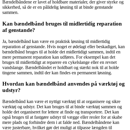
Bændelbåndene er lavet af holdbare materialer, der giver styrke og
sikkerhed, så de er en pålidelig løsning til at binde genstande
sammen.
Kan bændelbånd bruges til midlertidig reparation
af genstande?
Ja, bændelbånd kan være en praktisk løsning til midlertidig
reparation af genstande. Hvis noget er ødelagt eller beskadiget, kan
bændelbånd bruges til at holde det midlertidigt sammen, indtil en
mere permanent reparation kan udføres. For eksempel kan det
bruges til midlertidigt at reparere en cykelslange eller en revnet
vandslange. Bændelbåndet er holdbart og stærkt nok til at holde
tingene sammen, indtil der kan findes en permanent løsning.
Hvordan kan bændelbånd anvendes på værktøj og
udstyr?
Bændelbånd kan være et nyttigt værktøj til at organisere og sikre
værktøj og udstyr. Det kan bruges til at binde værktøj sammen og
holde det organiseret for lettere at finde og transportere. Det kan
også bruges til at fastgøre udstyr til vægge eller reoler for at skabe
mere plads og forhindre dem i at falde ned. Bændelbåndene kan
være justerbare, hvilket gør det muligt at tilpasse længden til