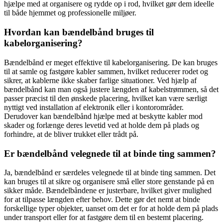
hjælpe med at organisere og rydde op i rod, hvilket gør dem ideelle
til både hjemmet og professionelle miljøer.
Hvordan kan bændelbånd bruges til
kabelorganisering?
Bændelbånd er meget effektive til kabelorganisering. De kan bruges
til at samle og fastgøre kabler sammen, hvilket reducerer rodet og
sikrer, at kablerne ikke skaber farlige situationer. Ved hjælp af
bændelbånd kan man også justere længden af kabelstrømmen, så det
passer præcist til den ønskede placering, hvilket kan være særligt
nyttigt ved installation af elektronik eller i kontorområder.
Derudover kan bændelbånd hjælpe med at beskytte kabler mod
skader og forlænge deres levetid ved at holde dem på plads og
forhindre, at de bliver trukket eller trådt på.
Er bændelbånd velegnede til at binde ting sammen?
Ja, bændelbånd er særdeles velegnede til at binde ting sammen. Det
kan bruges til at sikre og organisere små eller store genstande på en
sikker måde. Bændelbåndene er justerbare, hvilket giver mulighed
for at tilpasse længden efter behov. Dette gør det nemt at binde
forskellige typer objekter, uanset om det er for at holde dem på plads
under transport eller for at fastgøre dem til en bestemt placering.