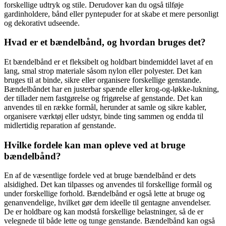
forskellige udtryk og stile. Derudover kan du også tilføje
gardinholdere, bånd eller pyntepuder for at skabe et mere personligt
og dekorativt udseende.
Hvad er et bændelbånd, og hvordan bruges det?
Et bændelbånd er et fleksibelt og holdbart bindemiddel lavet af en
lang, smal strop materiale såsom nylon eller polyester. Det kan
bruges til at binde, sikre eller organisere forskellige genstande.
Bændelbåndet har en justerbar spænde eller krog-og-løkke-lukning,
der tillader nem fastgørelse og frigørelse af genstande. Det kan
anvendes til en række formål, herunder at samle og sikre kabler,
organisere værktøj eller udstyr, binde ting sammen og endda til
midlertidig reparation af genstande.
Hvilke fordele kan man opleve ved at bruge
bændelbånd?
En af de væsentlige fordele ved at bruge bændelbånd er dets
alsidighed. Det kan tilpasses og anvendes til forskellige formål og
under forskellige forhold. Bændelbånd er også lette at bruge og
genanvendelige, hvilket gør dem ideelle til gentagne anvendelser.
De er holdbare og kan modstå forskellige belastninger, så de er
velegnede til både lette og tunge genstande. Bændelbånd kan også