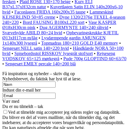
fersken
•
Plaid ROSE 130×170 beige
•
Kurv ELI
B37xL37xH32cm natur
•
Kuvertlagen Satin ELIN 140x200x6-10
hvid
•
Faconlagen FRIDA 160x200x35 taupe
•
Lammeskind
KEJSERLIND 50×85 creme
•
Dyne 1320/2376g TEXEL 4-season
240×220
•
Bord FAUSING B100xL220 sort
•
Vase KASPER
Ø18xH30cm pink
•
Dug AGERMYNTE 140×240 råhvid
•
Svævehylde ABILD 80×24 hvid
•
Opbevaringskrukke KJETIL
Ø13xH17cm m/låg
•
Lysdæmpende gardin AMUNGEN
1x140x300 lysegrå
•
Topmadras 180×210 GOLD E40 memory
•
Sengesæt NELL satin 140×220 hvid
•
Håndklæde NORA 50×100
hvid
•
Spisebordsstol RISSKOV lysegråt stof/sort
•
Rejseseng
VODSKOV 65×125 mørkegrå
•
Pude 700g GLOPTIND 60×63/70
•
Sengesæt EMILY percale 140×200 blå
Få inspiration og nyheder – skriv dig op
Nyhedsbrevet, du faktisk har lyst til at læse.
Indtast din e-mail her
Vær med
Du er nu tilmeldt – tak
Ved at tilmelde mig accepterer jeg sidens regler og datapolitik.
Du bliver en del af vores mailliste, når du tilmelder dig, og det
indebærer, at du accepterer vores brugervilkår og persondatapolitik.
Du kan naturligvis afmelde dig når som helst.