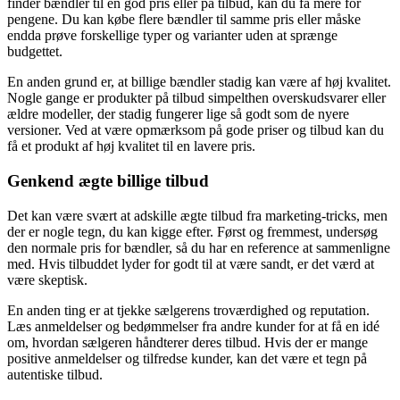
finder bændler til en god pris eller på tilbud, kan du få mere for
pengene. Du kan købe flere bændler til samme pris eller måske
endda prøve forskellige typer og varianter uden at sprænge
budgettet.
En anden grund er, at billige bændler stadig kan være af høj kvalitet.
Nogle gange er produkter på tilbud simpelthen overskudsvarer eller
ældre modeller, der stadig fungerer lige så godt som de nyere
versioner. Ved at være opmærksom på gode priser og tilbud kan du
få et produkt af høj kvalitet til en lavere pris.
Genkend ægte billige tilbud
Det kan være svært at adskille ægte tilbud fra marketing-tricks, men
der er nogle tegn, du kan kigge efter. Først og fremmest, undersøg
den normale pris for bændler, så du har en reference at sammenligne
med. Hvis tilbuddet lyder for godt til at være sandt, er det værd at
være skeptisk.
En anden ting er at tjekke sælgerens troværdighed og reputation.
Læs anmeldelser og bedømmelser fra andre kunder for at få en idé
om, hvordan sælgeren håndterer deres tilbud. Hvis der er mange
positive anmeldelser og tilfredse kunder, kan det være et tegn på
autentiske tilbud.