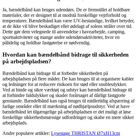
Ja, bændelbånd kan bruges udendørs. De er fremstillet af holdbare
materialer, der er designet til at modstå forskellige vejrforhold og
temperaturer. Bændelbånd kan være UV-bestandige, hvilket betyder,
at de ikke vil blive beskadiget eller ødelagt af solens stråler over tid.
Dette gør dem velegnede til anvendelse i havearbejde, camping,
sportsaktiviteter og mange andre udendørsaktiviteter, hvor en
pålidelig og holdbar fastgørelse er nødvendig.
Hvordan kan bændelbånd bidrage til sikkerheden
på arbejdspladsen?
Bændelbånd kan bidrage til at forbedre sikkerheden på
arbejdspladsen på flere måder. De kan bruges til at organisere kabler
og ledninger for at reducere risikoen for stød eller snubleulykker.
Ved at binde og sikre værktøj og udstyr kan bændelbånd bidrage til
at forhindre faldulykker og skader forårsaget af dårligt fastgjorte
genstande. Bændelbånd kan også bruges til midlertidig afspærring af
farlige områder eller til mærkning af nødhjælpsudstyr. Ved at have
bændelbånd let tilgængelige på arbejdspladsen er det muligt at løse
forskellige sikkerhedsmæssige udfordringer og skabe en mere sikker
arbejdsplads.
Andre populære artikler:
Lysestage THRISTAN Ø7xH13cm