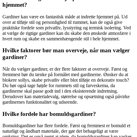
hjemmet?
Gardiner kan være en fantastisk måde at indrette hjemmet på. Ud
over at tilføje stil og personlighed til rummet, kan de også give
praktiske fordele som privatliv, lysstyring og termisk isolering. Ved
at vælge de rigtige gardiner kan du skabe den ønskede atmosfære i
hvert rum og skabe en sammenhængende stil i hele hjemmet.
Hvilke faktorer bør man overveje, når man vælger
gardiner?
Når du vælger gardiner, er der flere faktorer at overveje. Først og
fremmest bør du tænke på formålet med gardinerne. Ønsker du at
blokere sollys, skabe privatliv eller blot tilføje en dekorativ touch?
Du bør også tage højde for rummets stil og farveskema, da
gardinerne skal passe godt ind i den eksisterende indretning.
Derudover kan materialevalg, størrelse og opsætning også påvirke
gardinernes funktionalitet og udseende.
Hvilke fordele har bomuldsgardiner?
Bomuldsgardiner har flere fordele. Først og fremmest er bomuld et
naturligt og åndbart materiale, der gør det behageligt at være
omkring. Det er også nemt at pleje, da bomuldsgardiner kan vaskes