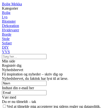
Bolig Mekka
Kategorier
Bolig
Lys
Blomster
Dekoration
Hvidevarer
Borde
Stole
Sofaer
DIY
VVS
Min side
Registrér dig
Nyhedsbrevet
Få inspiration og nyheder – skriv dig op
Nyhedsbrevet, du faktisk har lyst til at læse.
Indtast din e-mail her
Vær med
Du er nu tilmeldt – tak
Ved at tilmelde mig accepterer jeg sidens regler og datapolitik.