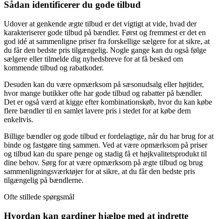
Sådan identificerer du gode tilbud
Udover at genkende ægte tilbud er det vigtigt at vide, hvad der
karakteriserer gode tilbud på bændler. Først og fremmest er det en
god idé at sammenligne priser fra forskellige sælgere for at sikre, at
du får den bedste pris tilgængelig. Nogle gange kan du også følge
sælgere eller tilmelde dig nyhedsbreve for at få besked om
kommende tilbud og rabatkoder.
Desuden kan du være opmærksom på sæsonudsalg eller højtider,
hvor mange butikker ofte har gode tilbud og rabatter på bændler.
Det er også værd at kigge efter kombinationskøb, hvor du kan købe
flere bændler til en samlet lavere pris i stedet for at købe dem
enkeltvis.
Billige bændler og gode tilbud er fordelagtige, når du har brug for at
binde og fastgøre ting sammen. Ved at være opmærksom på priser
og tilbud kan du spare penge og stadig få et højkvalitetsprodukt til
dine behov. Sørg for at være opmærksom på ægte tilbud og brug
sammenligningsværktøjer for at sikre, at du får den bedste pris
tilgængelig på bændlerne.
Ofte stillede spørgsmål
Hvordan kan gardiner hjælpe med at indrette