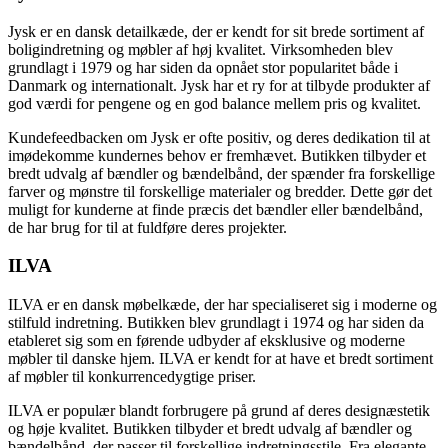
Jysk er en dansk detailkæde, der er kendt for sit brede sortiment af
boligindretning og møbler af høj kvalitet. Virksomheden blev
grundlagt i 1979 og har siden da opnået stor popularitet både i
Danmark og internationalt. Jysk har et ry for at tilbyde produkter af
god værdi for pengene og en god balance mellem pris og kvalitet.
Kundefeedbacken om Jysk er ofte positiv, og deres dedikation til at
imødekomme kundernes behov er fremhævet. Butikken tilbyder et
bredt udvalg af bændler og bændelbånd, der spænder fra forskellige
farver og mønstre til forskellige materialer og bredder. Dette gør det
muligt for kunderne at finde præcis det bændler eller bændelbånd,
de har brug for til at fuldføre deres projekter.
ILVA
ILVA er en dansk møbelkæde, der har specialiseret sig i moderne og
stilfuld indretning. Butikken blev grundlagt i 1974 og har siden da
etableret sig som en førende udbyder af eksklusive og moderne
møbler til danske hjem. ILVA er kendt for at have et bredt sortiment
af møbler til konkurrencedygtige priser.
ILVA er populær blandt forbrugere på grund af deres designæstetik
og høje kvalitet. Butikken tilbyder et bredt udvalg af bændler og
bændelbånd, der passer til forskellige indretningsstile. Fra elegante