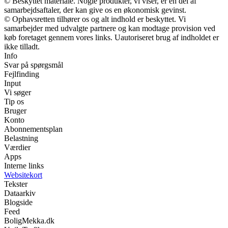
© Beskyttet materiale. Nogle produkter, vi viser, er en del af
samarbejdsaftaler, der kan give os en økonomisk gevinst.
© Ophavsretten tilhører os og alt indhold er beskyttet. Vi
samarbejder med udvalgte partnere og kan modtage provision ved
køb foretaget gennem vores links. Uautoriseret brug af indholdet er
ikke tilladt.
Info
Svar på spørgsmål
Fejlfinding
Input
Vi søger
Tip os
Bruger
Konto
Abonnementsplan
Belastning
Værdier
Apps
Interne links
Websitekort
Tekster
Dataarkiv
Blogside
Feed
BoligMekka.dk