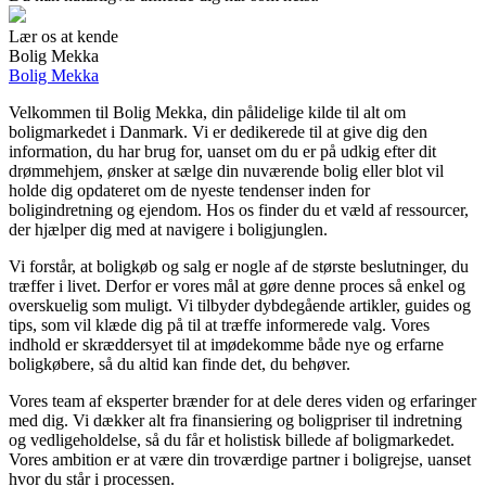
Lær os at kende
Bolig Mekka
Bolig Mekka
Velkommen til Bolig Mekka, din pålidelige kilde til alt om
boligmarkedet i Danmark. Vi er dedikerede til at give dig den
information, du har brug for, uanset om du er på udkig efter dit
drømmehjem, ønsker at sælge din nuværende bolig eller blot vil
holde dig opdateret om de nyeste tendenser inden for
boligindretning og ejendom. Hos os finder du et væld af ressourcer,
der hjælper dig med at navigere i boligjunglen.
Vi forstår, at boligkøb og salg er nogle af de største beslutninger, du
træffer i livet. Derfor er vores mål at gøre denne proces så enkel og
overskuelig som muligt. Vi tilbyder dybdegående artikler, guides og
tips, som vil klæde dig på til at træffe informerede valg. Vores
indhold er skræddersyet til at imødekomme både nye og erfarne
boligkøbere, så du altid kan finde det, du behøver.
Vores team af eksperter brænder for at dele deres viden og erfaringer
med dig. Vi dækker alt fra finansiering og boligpriser til indretning
og vedligeholdelse, så du får et holistisk billede af boligmarkedet.
Vores ambition er at være din troværdige partner i boligrejse, uanset
hvor du står i processen.