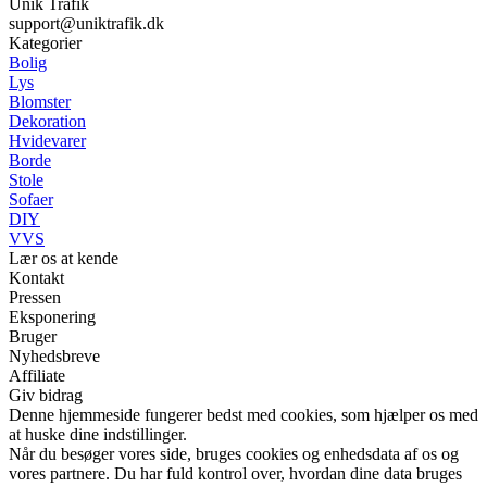
Unik Trafik
support@uniktrafik.dk
Kategorier
Bolig
Lys
Blomster
Dekoration
Hvidevarer
Borde
Stole
Sofaer
DIY
VVS
Lær os at kende
Kontakt
Pressen
Eksponering
Bruger
Nyhedsbreve
Affiliate
Giv bidrag
Denne hjemmeside fungerer bedst med cookies, som hjælper os med
at huske dine indstillinger.
Når du besøger vores side, bruges cookies og enhedsdata af os og
vores partnere. Du har fuld kontrol over, hvordan dine data bruges