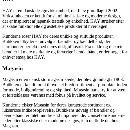
HAY er en dansk designvirksomhed, der blev grundlagt i 2002.
Virksomheden er kendt for sit minimalistiske og moderne design,
der er inspireret af japansk æstetik og enkelhed. HAY stræber efter
at skabe funktionelle og æstetiske produkter til hverdagen.
Kunderne roser HAY for deres unikke og stilfulde produkter.
Butikken tilbyder et udvalg af bændler og bændelbånd, der
harmonerer perfekt med deres designfilosofi. Fra enkle og diskrete
bændler til mere markante og farverige bændelbånd, er der noget for
enhver smag hos HAY.
Magasin
Magasin er en dansk stormagasin-kæde, der blev grundlagt i 1868.
Butikken er kendt for at tilbyde et bredt sortiment af produkter inden
for mode, boligindretning og skønhed. Magasin har et ry for at være
et førsteklasses varehus med fokus på kvalitet og service.
Kunderne elsker Magasin for deres kuraterede sortiment og
luksuriøse indkøbsoplevelse. Butikkens udvalg af bændler og
bændelbånd er intet mindre end imponerende. Uanset om kunderne
leder efter klassiske eller moderne designs, kan de finde det hos
Magasin.