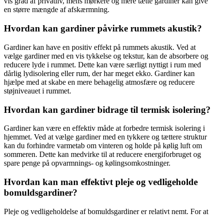
vis grad af privatliv, mens mørkere og mere tætte gardiner kan give
en større mængde af afskærmning.
Hvordan kan gardiner påvirke rummets akustik?
Gardiner kan have en positiv effekt på rummets akustik. Ved at
vælge gardiner med en vis tykkelse og tekstur, kan de absorbere og
reducere lyde i rummet. Dette kan være særligt nyttigt i rum med
dårlig lydisolering eller rum, der har meget ekko. Gardiner kan
hjælpe med at skabe en mere behagelig atmosfære og reducere
støjniveauet i rummet.
Hvordan kan gardiner bidrage til termisk isolering?
Gardiner kan være en effektiv måde at forbedre termisk isolering i
hjemmet. Ved at vælge gardiner med en tykkere og tættere struktur
kan du forhindre varmetab om vinteren og holde på kølig luft om
sommeren. Dette kan medvirke til at reducere energiforbruget og
spare penge på opvarmnings- og kølingsomkostninger.
Hvordan kan man effektivt pleje og vedligeholde
bomuldsgardiner?
Pleje og vedligeholdelse af bomuldsgardiner er relativt nemt. For at