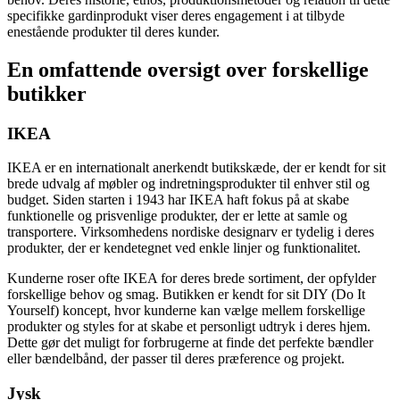
specifikke gardinprodukt viser deres engagement i at tilbyde
enestående produkter til deres kunder.
En omfattende oversigt over forskellige
butikker
IKEA
IKEA er en internationalt anerkendt butikskæde, der er kendt for sit
brede udvalg af møbler og indretningsprodukter til enhver stil og
budget. Siden starten i 1943 har IKEA haft fokus på at skabe
funktionelle og prisvenlige produkter, der er lette at samle og
transportere. Virksomhedens nordiske designarv er tydelig i deres
produkter, der er kendetegnet ved enkle linjer og funktionalitet.
Kunderne roser ofte IKEA for deres brede sortiment, der opfylder
forskellige behov og smag. Butikken er kendt for sit DIY (Do It
Yourself) koncept, hvor kunderne kan vælge mellem forskellige
produkter og styles for at skabe et personligt udtryk i deres hjem.
Dette gør det muligt for forbrugerne at finde det perfekte bændler
eller bændelbånd, der passer til deres præference og projekt.
Jysk