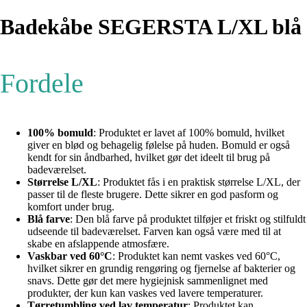
Badekåbe SEGERSTA L/XL blå
Fordele
100% bomuld
: Produktet er lavet af 100% bomuld, hvilket
giver en blød og behagelig følelse på huden. Bomuld er også
kendt for sin åndbarhed, hvilket gør det ideelt til brug på
badeværelset.
Størrelse L/XL
: Produktet fås i en praktisk størrelse L/XL, der
passer til de fleste brugere. Dette sikrer en god pasform og
komfort under brug.
Blå farve
: Den blå farve på produktet tilføjer et friskt og stilfuldt
udseende til badeværelset. Farven kan også være med til at
skabe en afslappende atmosfære.
Vaskbar ved 60°C
: Produktet kan nemt vaskes ved 60°C,
hvilket sikrer en grundig rengøring og fjernelse af bakterier og
snavs. Dette gør det mere hygiejnisk sammenlignet med
produkter, der kun kan vaskes ved lavere temperaturer.
Tørretumbling ved lav temperatur
: Produktet kan