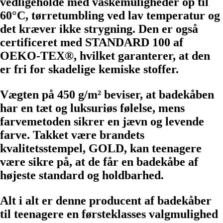
vedligeholde med vaskemuligheder op til
60°C, tørretumbling ved lav temperatur og
det kræver ikke strygning. Den er også
certificeret med STANDARD 100 af
OEKO-TEX®, hvilket garanterer, at den
er fri for skadelige kemiske stoffer.
Vægten på 450 g/m² beviser, at badekåben
har en tæt og luksuriøs følelse, mens
farvemetoden sikrer en jævn og levende
farve. Takket være brandets
kvalitetsstempel, GOLD, kan teenagere
være sikre på, at de får en badekåbe af
højeste standard og holdbarhed.
Alt i alt er denne producent af badekåber
til teenagere en førsteklasses valgmulighed