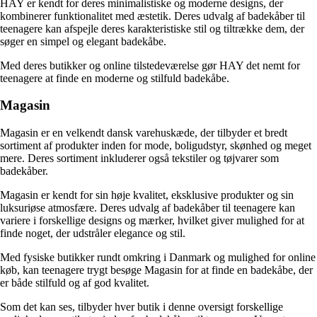
HAY er kendt for deres minimalistiske og moderne designs, der
kombinerer funktionalitet med æstetik. Deres udvalg af badekåber til
teenagere kan afspejle deres karakteristiske stil og tiltrække dem, der
søger en simpel og elegant badekåbe.
Med deres butikker og online tilstedeværelse gør HAY det nemt for
teenagere at finde en moderne og stilfuld badekåbe.
Magasin
Magasin er en velkendt dansk varehuskæde, der tilbyder et bredt
sortiment af produkter inden for mode, boligudstyr, skønhed og meget
mere. Deres sortiment inkluderer også tekstiler og tøjvarer som
badekåber.
Magasin er kendt for sin høje kvalitet, eksklusive produkter og sin
luksuriøse atmosfære. Deres udvalg af badekåber til teenagere kan
variere i forskellige designs og mærker, hvilket giver mulighed for at
finde noget, der udstråler elegance og stil.
Med fysiske butikker rundt omkring i Danmark og mulighed for online
køb, kan teenagere trygt besøge Magasin for at finde en badekåbe, der
er både stilfuld og af god kvalitet.
Som det kan ses, tilbyder hver butik i denne oversigt forskellige