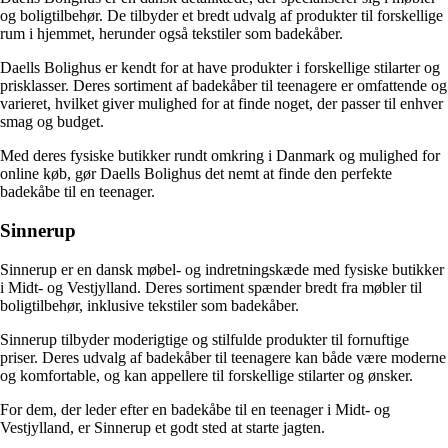
og boligtilbehør. De tilbyder et bredt udvalg af produkter til forskellige
rum i hjemmet, herunder også tekstiler som badekåber.
Daells Bolighus er kendt for at have produkter i forskellige stilarter og
prisklasser. Deres sortiment af badekåber til teenagere er omfattende og
varieret, hvilket giver mulighed for at finde noget, der passer til enhver
smag og budget.
Med deres fysiske butikker rundt omkring i Danmark og mulighed for
online køb, gør Daells Bolighus det nemt at finde den perfekte
badekåbe til en teenager.
Sinnerup
Sinnerup er en dansk møbel- og indretningskæde med fysiske butikker
i Midt- og Vestjylland. Deres sortiment spænder bredt fra møbler til
boligtilbehør, inklusive tekstiler som badekåber.
Sinnerup tilbyder moderigtige og stilfulde produkter til fornuftige
priser. Deres udvalg af badekåber til teenagere kan både være moderne
og komfortable, og kan appellere til forskellige stilarter og ønsker.
For dem, der leder efter en badekåbe til en teenager i Midt- og
Vestjylland, er Sinnerup et godt sted at starte jagten.