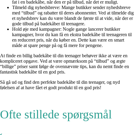
fat i en badekåbe, når den er på tilbud, når det er muligt.
Tilmeld dig nyhedsbreve: Mange butikker sender nyhedsbreve
med “tilbud” og rabatter til deres abonnenter. Ved at tilmelde dig
et nyhedsbrev kan du være blandt de første til at vide, når der er
gode tilbud på badekåber til teenagere.
Hold øje med kampagner: Nogle gange lancerer butikker
kampagner, hvor du kan få en ekstra badekåbe til teenageren til
en reduceret pris, når du køber en. Dette kan være en smart
måde at spare penge på og få mere for pengene.
At finde en billig badekåbe til din teenager behøver ikke at være en
kompliceret opgave. Ved at være opmærksom på “tilbud” og ægte
“billige” priser samt følge de ovennævnte tips, kan du nemt finde en
fantastisk badekåbe til en god pris.
Så gå ud og find den perfekte badekåbe til din teenager, og nyd
følelsen af at have fået et godt produkt til en god pris!
Ofte stillede spørgsmål