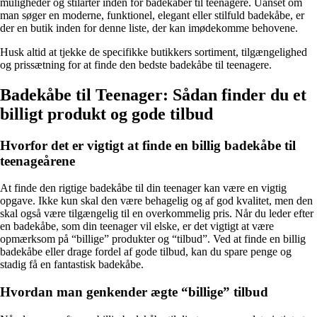
muligheder og stilarter inden for badekåber til teenagere. Uanset om
man søger en moderne, funktionel, elegant eller stilfuld badekåbe, er
der en butik inden for denne liste, der kan imødekomme behovene.
Husk altid at tjekke de specifikke butikkers sortiment, tilgængelighed
og prissætning for at finde den bedste badekåbe til teenagere.
Badekåbe til Teenager: Sådan finder du et
billigt produkt og gode tilbud
Hvorfor det er vigtigt at finde en billig badekåbe til
teenageårene
At finde den rigtige badekåbe til din teenager kan være en vigtig
opgave. Ikke kun skal den være behagelig og af god kvalitet, men den
skal også være tilgængelig til en overkommelig pris. Når du leder efter
en badekåbe, som din teenager vil elske, er det vigtigt at være
opmærksom på “billige” produkter og “tilbud”. Ved at finde en billig
badekåbe eller drage fordel af gode tilbud, kan du spare penge og
stadig få en fantastisk badekåbe.
Hvordan man genkender ægte “billige” tilbud