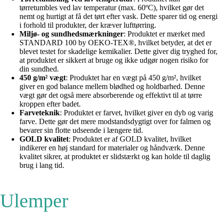
tørretumbles ved lav temperatur (max. 60ºC), hvilket gør det
nemt og hurtigt at få det tørt efter vask. Dette sparer tid og energi
i forhold til produkter, der kræver lufttørring.
Miljø- og sundhedsmærkninger
: Produktet er mærket med
STANDARD 100 by OEKO-TEX®, hvilket betyder, at det er
blevet testet for skadelige kemikalier. Dette giver dig tryghed for,
at produktet er sikkert at bruge og ikke udgør nogen risiko for
din sundhed.
450 g/m² vægt
: Produktet har en vægt på 450 g/m², hvilket
giver en god balance mellem blødhed og holdbarhed. Denne
vægt gør det også mere absorberende og effektivt til at tørre
kroppen efter badet.
Farveteknik
: Produktet er farvet, hvilket giver en dyb og varig
farve. Dette gør det mere modstandsdygtigt over for falmen og
bevarer sin flotte udseende i længere tid.
GOLD kvalitet
: Produktet er af GOLD kvalitet, hvilket
indikerer en høj standard for materialer og håndværk. Denne
kvalitet sikrer, at produktet er slidstærkt og kan holde til daglig
brug i lang tid.
Ulemper