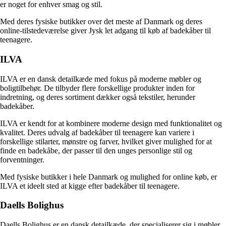
er noget for enhver smag og stil.
Med deres fysiske butikker over det meste af Danmark og deres
online-tilstedeværelse giver Jysk let adgang til køb af badekåber til
teenagere.
ILVA
ILVA er en dansk detailkæde med fokus på moderne møbler og
boligtilbehør. De tilbyder flere forskellige produkter inden for
indretning, og deres sortiment dækker også tekstiler, herunder
badekåber.
ILVA er kendt for at kombinere moderne design med funktionalitet og
kvalitet. Deres udvalg af badekåber til teenagere kan variere i
forskellige stilarter, mønstre og farver, hvilket giver mulighed for at
finde en badekåbe, der passer til den unges personlige stil og
forventninger.
Med fysiske butikker i hele Danmark og mulighed for online køb, er
ILVA et ideelt sted at kigge efter badekåber til teenagere.
Daells Bolighus
Daells Bolighus er en dansk detailkæde, der specialiserer sig i møbler