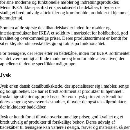
for sine moderne og funktionelle møbler og indretningsprodukter.
Mens IKEA ikke specifikt er specialiseret i badekåber, tilbyder de
stadig et bredt udvalg af tekstiler og komfortable produkter til hjemmet,
herunder tøj.
Som en af ​​de største detailhandelskæder inden for møbler og
interiørprodukter har IKEA et solidt ry i markedet for holdbarhed, god
kvalitet og overkommelige priser. Deres produktsortiment er kendt for
sit enkle, skandinaviske design og fokus på funktionalitet.
For teenagere, der leder efter en badekåbe, inden for IKEA-sortimentet
vil det være muligt at finde moderne og komfortable alternativer, der
appellerer til denne specifikke målgruppe.
Jysk
Jysk er en dansk detailbutikskæde, der specialiserer sig i møbler, senge
og boligtilbehør. De har et bredt sortiment af produkter til hjemmet i
forskellige stilarter og prisklasser. Selvom Jysk primært er kendt for
deres senge og soveværelsesmøbler, tilbyder de også tekstilprodukter,
der inkluderer badekåber.
Jysk er kendt for at tilbyde overkommelige priser, god kvalitet og et
bredt udvalg af produkter til forskellige behov. Deres udvalg af
badekåber til teenagere kan variere i design, farver og materialer, så der