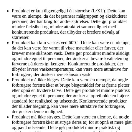
Produktet er kun tilgængeligt i én størrelse (L/XL). Dette kan
være en ulempe, da det begrænser målgruppen og ekskluderer
personer, der har brug for andre størrelser. Dette gør produktet
mindre fleksibelt og mindre attraktivt sammenlignet med
konkurrerende produkter, der tilbyder et bredere udvalg af
størrelser.
Produktet kan kun vaskes ved 60°C. Dette kan være en ulempe,
da det kan være for varmt til visse materialer eller farver, der
kræver mere skånsom vask. Dette gør produktet mindre alsidigt
og mindre egnet til personer, der ønsker at bevare kvaliteten og
farverne på deres tøj længere. Konkurrerende produkter, der
tilbyder lavere vasketemperaturer, kan være mere attraktive for
forbrugere, der ønsker mere skånsom vask.
Produktet må ikke bleges. Dette kan være en ulempe, da nogle
forbrugere foretrækker at bruge blegemiddel for at fjerne pletter
eller opnå en hvidere farve. Dette gør produktet mindre praktisk
og mindre egnet til personer, der ønsker at opretholde en højere
standard for renlighed og udseende. Konkurrerende produkter,
der tillader blegning, kan være mere attraktive for forbrugere,
der ønsker denne mulighed.
Produktet må ikke stryges. Dette kan være en ulempe, da nogle
forbrugere foretrækker at stryge deres tøj for at opnå et mere glat
og pænt udseende. Dette gør produktet mindre praktisk og