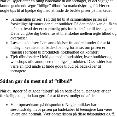
Når du søger efter en billig badekåbe til din teenager, er det vigtigt at
kunne genkende ægte “billige” tilbud fra markedsføringsfif. Her er
nogle tips til at hjælpe dig med at finde de bedste priser på markedet:
Sammenlign priser: Tag dig tid til at sammenligne priser på
forskellige hjemmesider eller butikker. På den måde kan du få en
idé om, hvad der er en rimelig pris for badekåber til teenagere.
Dette vil gøre dig bedre rustet til at skelne mellem ægte tilbud og
overpriser.
Læs anmeldelser: Læs anmeldelser fra andre kunder for at få
indsigt i kvaliteten af ​​badekåben og for at se, om prisen er
rimelig i forhold til produktets holdbarhed og komfort.
Tjek tilbudssider: Hold øje med tilbudssider, hvor butikker og
webshops ofte annoncerer “billige” produkter. Disse sider kan
være en god måde at finde gode tilbud på badekåber til
teenagere.
Sådan gør du mest ud af “tilbud”
Når du støder på et godt “tilbud” på en badekåbe til teenager, er der
forskellige ting, du kan gøre for at få mest muligt ud af det:
Vær opmærksom på tidspunktet: Nogle butikker har
sæsonudsalg, hvor prisen på badekåber til teenagere kan være
lavere end normalt. Vær opmærksom på disse tidspunkter og få